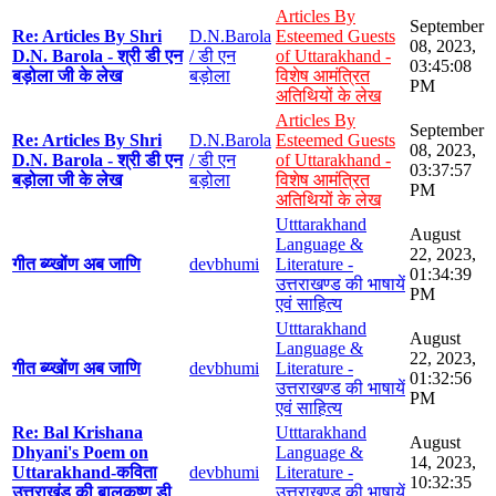
Articles By
September
Re: Articles By Shri
D.N.Barola
Esteemed Guests
08, 2023,
D.N. Barola - श्री डी एन
/ डी एन
of Uttarakhand -
03:45:08
बड़ोला जी के लेख
बड़ोला
विशेष आमंत्रित
PM
अतिथियों के लेख
Articles By
September
Re: Articles By Shri
D.N.Barola
Esteemed Guests
08, 2023,
D.N. Barola - श्री डी एन
/ डी एन
of Uttarakhand -
03:37:57
बड़ोला जी के लेख
बड़ोला
विशेष आमंत्रित
PM
अतिथियों के लेख
Utttarakhand
August
Language &
22, 2023,
गीत ब्य्खोंण अब जाणि
devbhumi
Literature -
01:34:39
उत्तराखण्ड की भाषायें
PM
एवं साहित्य
Utttarakhand
August
Language &
22, 2023,
गीत ब्य्खोंण अब जाणि
devbhumi
Literature -
01:32:56
उत्तराखण्ड की भाषायें
PM
एवं साहित्य
Re: Bal Krishana
Utttarakhand
August
Dhyani's Poem on
Language &
14, 2023,
Uttarakhand-कविता
devbhumi
Literature -
10:32:35
उत्तराखंड की बालकृष्ण डी
उत्तराखण्ड की भाषायें