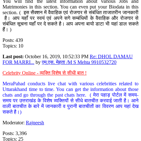
You will find the latest information about various Jobs and
Matrimonies in this section. You can even put your Biodata in this
section. ( इस सैक्शन में वैवाहिक एवं रोजगार से संबंधित ताजातरीन जानकारी
है। आप यहाँ पर स्वयं एवं अपने सगे सम्बंधियों के वैवाहिक और रोजगार से
संबंधित सूचना यहाँ पर दे सकते है। आप अपना बायो डाटा भी यहां डाल सकते
हैं। )
Posts: 439
Topics: 10
Last post:
October 16, 2019, 10:52:33 PM
Re: DHOL DAMAU
FOR MARRI...
by
एम.एस. मेहता /M S Mehta 9910532720
Celebrity Online - व्यक्ति विशेष से सीधी बात !
MeraPahad conducts live chat with various celebrities related to
Uttarakhand time to time. You can get the information about those
chats and go through the past chats here. ( मेरा पहाड़ पोर्टल में समय-
समय पर उत्तराखंड के विशेष व्यक्तियों से सीधे बातचीत करवाई जाती है। आने
वाली बातचीत के बारे में जानकारी व पुरानी बातचीतों का विवरण आप यहां देख
सकते है।)
Moderator:
Rajneesh
Posts: 3,396
Topics: 25