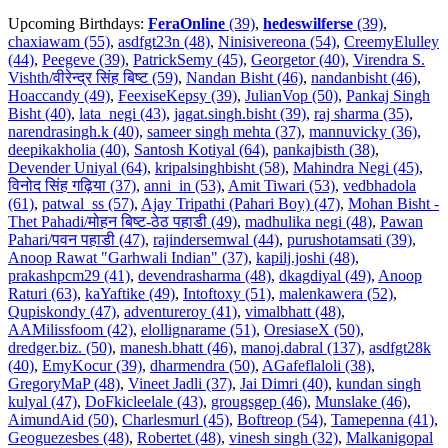
Upcoming Birthdays:
FeraOnline
(39)
,
hedeswilferse
(39)
,
chaxiawam (55)
,
asdfgt23n (48)
,
Ninisivereona (54)
,
CreemyElulley
(44)
,
Peegeve (39)
,
PatrickSemy (45)
,
Georgetor (40)
,
Virendra S.
Vishth/वीरेन्द्र सिंह बिष्ट (59)
,
Nandan Bisht (46)
,
nandanbisht (46)
,
Hoaccandy (49)
,
FeexiseKepsy (39)
,
JulianVop (50)
,
Pankaj Singh
Bisht (40)
,
lata_negi (43)
,
jagat.singh.bisht (39)
,
raj sharma (35)
,
narendrasingh.k (40)
,
sameer singh mehta (37)
,
mannuvicky (36)
,
deepikakholia (40)
,
Santosh Kotiyal (64)
,
pankajbisth (38)
,
Devender Uniyal (64)
,
kripalsinghbisht (58)
,
Mahindra Negi (45)
,
विनोद सिंह गढ़िया (37)
,
anni_in (53)
,
Amit Tiwari (53)
,
vedbhadola
(61)
,
patwal_ss (57)
,
Ajay Tripathi (Pahari Boy) (47)
,
Mohan Bisht -
Thet Pahadi/मोहन बिष्ट-ठेठ पहाडी (49)
,
madhulika negi (48)
,
Pawan
Pahari/पवन पहाडी (47)
,
rajindersemwal (44)
,
purushotamsati (39)
,
Anoop Rawat "Garhwali Indian" (37)
,
kapilj.joshi (48)
,
prakashpcm29 (41)
,
devendrasharma (48)
,
dkagdiyal (49)
,
Anoop
Raturi (63)
,
kaYaftike (49)
,
Intoftoxy (51)
,
malenkawera (52)
,
Qupiskondy (47)
,
adventureroy (41)
,
vimalbhatt (48)
,
AAMilissfoom (42)
,
elollignarame (51)
,
OresiaseX (50)
,
dredger.biz. (50)
,
manesh.bhatt (46)
,
manoj.dabral (137)
,
asdfgt28k
(40)
,
EmyKocur (39)
,
dharmendra (50)
,
AGafeflaloli (38)
,
GregoryMaP (48)
,
Vineet Jadli (37)
,
Jai Dimri (40)
,
kundan singh
kulyal (47)
,
DoFkicleelale (43)
,
grougsgep (46)
,
Munslake (46)
,
AimundAid (50)
,
Charlesmurl (45)
,
Boftreop (54)
,
Tamepenna (41)
,
Geoguezesbes (48)
,
Robertet (48)
,
vinesh singh (32)
,
Malkanigopal