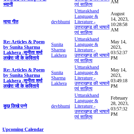
AM
ध्यानी
एवं साहित्य
Utttarakhand
August
Language &
14, 2023,
माया गीत
devbhumi
Literature -
10:28:58
उत्तराखण्ड की भाषायें
AM
एवं साहित्य
Utttarakhand
Re: Articles & Poem
May 14,
Sunita
Language &
by Sunita Sharma
2023,
Sharma
Literature -
Lakhera -सुनीता शर्मा
03:52:37
Lakhera
उत्तराखण्ड की भाषायें
लखेरा जी के कविताये
PM
एवं साहित्य
Utttarakhand
Re: Articles & Poem
May 14,
Sunita
Language &
by Sunita Sharma
2023,
Sharma
Literature -
Lakhera -सुनीता शर्मा
03:49:18
Lakhera
उत्तराखण्ड की भाषायें
लखेरा जी के कविताये
PM
एवं साहित्य
Utttarakhand
February
Language &
28, 2023,
कुछ लिखे पन्ने
devbhumi
Literature -
03:57:32
उत्तराखण्ड की भाषायें
PM
एवं साहित्य
Upcoming Calendar