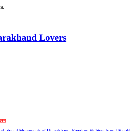
rs
.
rakhand Lovers
ोलन
hand, Social Movements of Uttarakhand, Freedom Fighters from Uttarakh