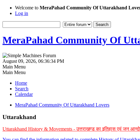
Welcome to
MeraPahad Community Of Uttarakhand Love
Log in
MeraPahad Community Of Utta
August 09, 2026, 06:36:34 PM
Main Menu
Main Menu
Home
Search
Calendar
MeraPahad Community Of Uttarakhand Lovers
Uttarakhand
Uttarakhand History & Movements - उत्तराखण्ड का इतिहास एवं जन आन्द
You can find the information related to complete History of Uttarak