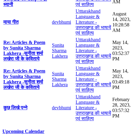
AM
ध्यानी
एवं साहित्य
Utttarakhand
August
Language &
14, 2023,
माया गीत
devbhumi
Literature -
10:28:58
उत्तराखण्ड की भाषायें
AM
एवं साहित्य
Utttarakhand
Re: Articles & Poem
May 14,
Sunita
Language &
by Sunita Sharma
2023,
Sharma
Literature -
Lakhera -सुनीता शर्मा
03:52:37
Lakhera
उत्तराखण्ड की भाषायें
लखेरा जी के कविताये
PM
एवं साहित्य
Utttarakhand
Re: Articles & Poem
May 14,
Sunita
Language &
by Sunita Sharma
2023,
Sharma
Literature -
Lakhera -सुनीता शर्मा
03:49:18
Lakhera
उत्तराखण्ड की भाषायें
लखेरा जी के कविताये
PM
एवं साहित्य
Utttarakhand
February
Language &
28, 2023,
कुछ लिखे पन्ने
devbhumi
Literature -
03:57:32
उत्तराखण्ड की भाषायें
PM
एवं साहित्य
Upcoming Calendar