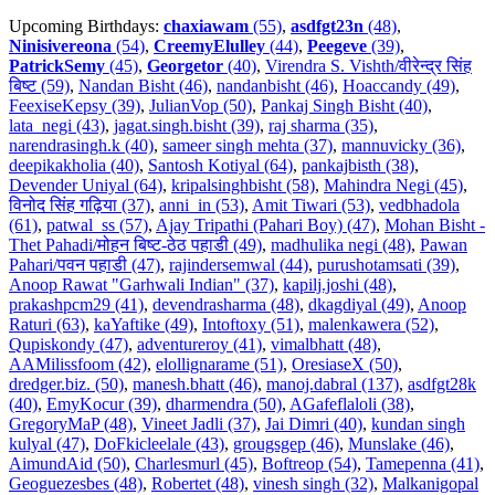
Upcoming Birthdays:
chaxiawam
(55)
,
asdfgt23n
(48)
,
Ninisivereona
(54)
,
CreemyElulley
(44)
,
Peegeve
(39)
,
PatrickSemy
(45)
,
Georgetor
(40)
,
Virendra S. Vishth/वीरेन्द्र सिंह
बिष्ट (59)
,
Nandan Bisht (46)
,
nandanbisht (46)
,
Hoaccandy (49)
,
FeexiseKepsy (39)
,
JulianVop (50)
,
Pankaj Singh Bisht (40)
,
lata_negi (43)
,
jagat.singh.bisht (39)
,
raj sharma (35)
,
narendrasingh.k (40)
,
sameer singh mehta (37)
,
mannuvicky (36)
,
deepikakholia (40)
,
Santosh Kotiyal (64)
,
pankajbisth (38)
,
Devender Uniyal (64)
,
kripalsinghbisht (58)
,
Mahindra Negi (45)
,
विनोद सिंह गढ़िया (37)
,
anni_in (53)
,
Amit Tiwari (53)
,
vedbhadola
(61)
,
patwal_ss (57)
,
Ajay Tripathi (Pahari Boy) (47)
,
Mohan Bisht -
Thet Pahadi/मोहन बिष्ट-ठेठ पहाडी (49)
,
madhulika negi (48)
,
Pawan
Pahari/पवन पहाडी (47)
,
rajindersemwal (44)
,
purushotamsati (39)
,
Anoop Rawat "Garhwali Indian" (37)
,
kapilj.joshi (48)
,
prakashpcm29 (41)
,
devendrasharma (48)
,
dkagdiyal (49)
,
Anoop
Raturi (63)
,
kaYaftike (49)
,
Intoftoxy (51)
,
malenkawera (52)
,
Qupiskondy (47)
,
adventureroy (41)
,
vimalbhatt (48)
,
AAMilissfoom (42)
,
elollignarame (51)
,
OresiaseX (50)
,
dredger.biz. (50)
,
manesh.bhatt (46)
,
manoj.dabral (137)
,
asdfgt28k
(40)
,
EmyKocur (39)
,
dharmendra (50)
,
AGafeflaloli (38)
,
GregoryMaP (48)
,
Vineet Jadli (37)
,
Jai Dimri (40)
,
kundan singh
kulyal (47)
,
DoFkicleelale (43)
,
grougsgep (46)
,
Munslake (46)
,
AimundAid (50)
,
Charlesmurl (45)
,
Boftreop (54)
,
Tamepenna (41)
,
Geoguezesbes (48)
,
Robertet (48)
,
vinesh singh (32)
,
Malkanigopal