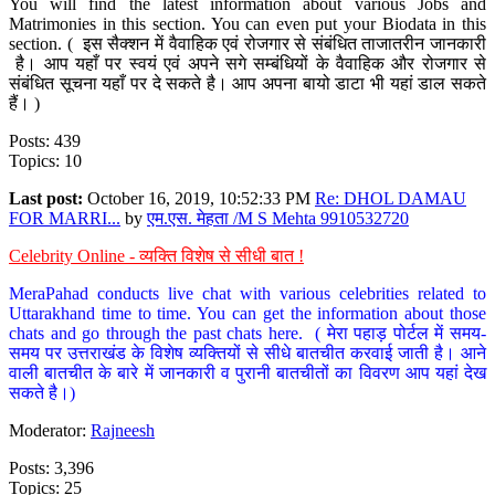
You will find the latest information about various Jobs and
Matrimonies in this section. You can even put your Biodata in this
section. ( इस सैक्शन में वैवाहिक एवं रोजगार से संबंधित ताजातरीन जानकारी
है। आप यहाँ पर स्वयं एवं अपने सगे सम्बंधियों के वैवाहिक और रोजगार से
संबंधित सूचना यहाँ पर दे सकते है। आप अपना बायो डाटा भी यहां डाल सकते
हैं। )
Posts: 439
Topics: 10
Last post:
October 16, 2019, 10:52:33 PM
Re: DHOL DAMAU
FOR MARRI...
by
एम.एस. मेहता /M S Mehta 9910532720
Celebrity Online - व्यक्ति विशेष से सीधी बात !
MeraPahad conducts live chat with various celebrities related to
Uttarakhand time to time. You can get the information about those
chats and go through the past chats here. ( मेरा पहाड़ पोर्टल में समय-
समय पर उत्तराखंड के विशेष व्यक्तियों से सीधे बातचीत करवाई जाती है। आने
वाली बातचीत के बारे में जानकारी व पुरानी बातचीतों का विवरण आप यहां देख
सकते है।)
Moderator:
Rajneesh
Posts: 3,396
Topics: 25