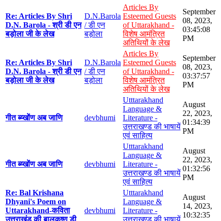
Articles By
September
Re: Articles By Shri
D.N.Barola
Esteemed Guests
08, 2023,
D.N. Barola - श्री डी एन
/ डी एन
of Uttarakhand -
03:45:08
बड़ोला जी के लेख
बड़ोला
विशेष आमंत्रित
PM
अतिथियों के लेख
Articles By
September
Re: Articles By Shri
D.N.Barola
Esteemed Guests
08, 2023,
D.N. Barola - श्री डी एन
/ डी एन
of Uttarakhand -
03:37:57
बड़ोला जी के लेख
बड़ोला
विशेष आमंत्रित
PM
अतिथियों के लेख
Utttarakhand
August
Language &
22, 2023,
गीत ब्य्खोंण अब जाणि
devbhumi
Literature -
01:34:39
उत्तराखण्ड की भाषायें
PM
एवं साहित्य
Utttarakhand
August
Language &
22, 2023,
गीत ब्य्खोंण अब जाणि
devbhumi
Literature -
01:32:56
उत्तराखण्ड की भाषायें
PM
एवं साहित्य
Re: Bal Krishana
Utttarakhand
August
Dhyani's Poem on
Language &
14, 2023,
Uttarakhand-कविता
devbhumi
Literature -
10:32:35
उत्तराखंड की बालकृष्ण डी
उत्तराखण्ड की भाषायें