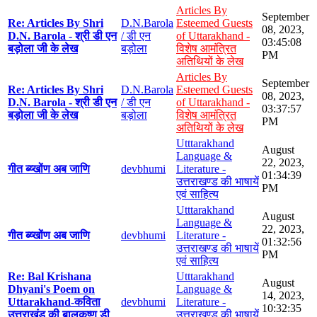
Articles By
September
Re: Articles By Shri
D.N.Barola
Esteemed Guests
08, 2023,
D.N. Barola - श्री डी एन
/ डी एन
of Uttarakhand -
03:45:08
बड़ोला जी के लेख
बड़ोला
विशेष आमंत्रित
PM
अतिथियों के लेख
Articles By
September
Re: Articles By Shri
D.N.Barola
Esteemed Guests
08, 2023,
D.N. Barola - श्री डी एन
/ डी एन
of Uttarakhand -
03:37:57
बड़ोला जी के लेख
बड़ोला
विशेष आमंत्रित
PM
अतिथियों के लेख
Utttarakhand
August
Language &
22, 2023,
गीत ब्य्खोंण अब जाणि
devbhumi
Literature -
01:34:39
उत्तराखण्ड की भाषायें
PM
एवं साहित्य
Utttarakhand
August
Language &
22, 2023,
गीत ब्य्खोंण अब जाणि
devbhumi
Literature -
01:32:56
उत्तराखण्ड की भाषायें
PM
एवं साहित्य
Re: Bal Krishana
Utttarakhand
August
Dhyani's Poem on
Language &
14, 2023,
Uttarakhand-कविता
devbhumi
Literature -
10:32:35
उत्तराखंड की बालकृष्ण डी
उत्तराखण्ड की भाषायें