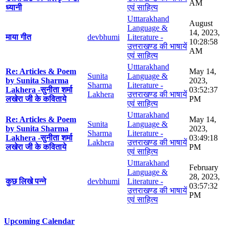
AM
ध्यानी
एवं साहित्य
Utttarakhand
August
Language &
14, 2023,
माया गीत
devbhumi
Literature -
10:28:58
उत्तराखण्ड की भाषायें
AM
एवं साहित्य
Utttarakhand
Re: Articles & Poem
May 14,
Sunita
Language &
by Sunita Sharma
2023,
Sharma
Literature -
Lakhera -सुनीता शर्मा
03:52:37
Lakhera
उत्तराखण्ड की भाषायें
लखेरा जी के कविताये
PM
एवं साहित्य
Utttarakhand
Re: Articles & Poem
May 14,
Sunita
Language &
by Sunita Sharma
2023,
Sharma
Literature -
Lakhera -सुनीता शर्मा
03:49:18
Lakhera
उत्तराखण्ड की भाषायें
लखेरा जी के कविताये
PM
एवं साहित्य
Utttarakhand
February
Language &
28, 2023,
कुछ लिखे पन्ने
devbhumi
Literature -
03:57:32
उत्तराखण्ड की भाषायें
PM
एवं साहित्य
Upcoming Calendar