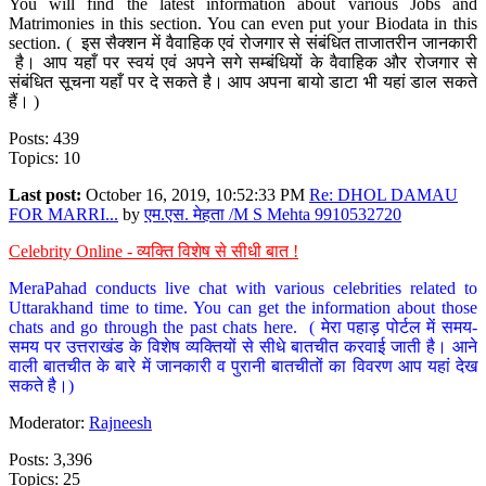
You will find the latest information about various Jobs and
Matrimonies in this section. You can even put your Biodata in this
section. ( इस सैक्शन में वैवाहिक एवं रोजगार से संबंधित ताजातरीन जानकारी
है। आप यहाँ पर स्वयं एवं अपने सगे सम्बंधियों के वैवाहिक और रोजगार से
संबंधित सूचना यहाँ पर दे सकते है। आप अपना बायो डाटा भी यहां डाल सकते
हैं। )
Posts: 439
Topics: 10
Last post:
October 16, 2019, 10:52:33 PM
Re: DHOL DAMAU
FOR MARRI...
by
एम.एस. मेहता /M S Mehta 9910532720
Celebrity Online - व्यक्ति विशेष से सीधी बात !
MeraPahad conducts live chat with various celebrities related to
Uttarakhand time to time. You can get the information about those
chats and go through the past chats here. ( मेरा पहाड़ पोर्टल में समय-
समय पर उत्तराखंड के विशेष व्यक्तियों से सीधे बातचीत करवाई जाती है। आने
वाली बातचीत के बारे में जानकारी व पुरानी बातचीतों का विवरण आप यहां देख
सकते है।)
Moderator:
Rajneesh
Posts: 3,396
Topics: 25