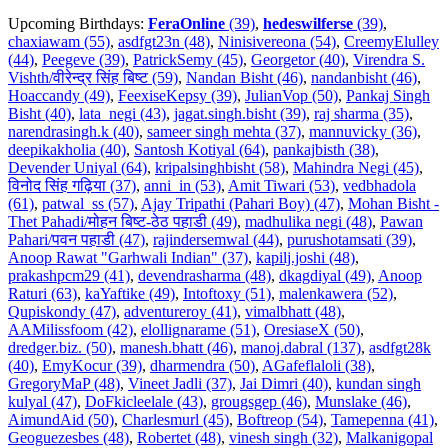
Upcoming Birthdays:
FeraOnline
(39)
,
hedeswilferse
(39)
,
chaxiawam (55)
,
asdfgt23n (48)
,
Ninisivereona (54)
,
CreemyElulley
(44)
,
Peegeve (39)
,
PatrickSemy (45)
,
Georgetor (40)
,
Virendra S.
Vishth/वीरेन्द्र सिंह बिष्ट (59)
,
Nandan Bisht (46)
,
nandanbisht (46)
,
Hoaccandy (49)
,
FeexiseKepsy (39)
,
JulianVop (50)
,
Pankaj Singh
Bisht (40)
,
lata_negi (43)
,
jagat.singh.bisht (39)
,
raj sharma (35)
,
narendrasingh.k (40)
,
sameer singh mehta (37)
,
mannuvicky (36)
,
deepikakholia (40)
,
Santosh Kotiyal (64)
,
pankajbisth (38)
,
Devender Uniyal (64)
,
kripalsinghbisht (58)
,
Mahindra Negi (45)
,
विनोद सिंह गढ़िया (37)
,
anni_in (53)
,
Amit Tiwari (53)
,
vedbhadola
(61)
,
patwal_ss (57)
,
Ajay Tripathi (Pahari Boy) (47)
,
Mohan Bisht -
Thet Pahadi/मोहन बिष्ट-ठेठ पहाडी (49)
,
madhulika negi (48)
,
Pawan
Pahari/पवन पहाडी (47)
,
rajindersemwal (44)
,
purushotamsati (39)
,
Anoop Rawat "Garhwali Indian" (37)
,
kapilj.joshi (48)
,
prakashpcm29 (41)
,
devendrasharma (48)
,
dkagdiyal (49)
,
Anoop
Raturi (63)
,
kaYaftike (49)
,
Intoftoxy (51)
,
malenkawera (52)
,
Qupiskondy (47)
,
adventureroy (41)
,
vimalbhatt (48)
,
AAMilissfoom (42)
,
elollignarame (51)
,
OresiaseX (50)
,
dredger.biz. (50)
,
manesh.bhatt (46)
,
manoj.dabral (137)
,
asdfgt28k
(40)
,
EmyKocur (39)
,
dharmendra (50)
,
AGafeflaloli (38)
,
GregoryMaP (48)
,
Vineet Jadli (37)
,
Jai Dimri (40)
,
kundan singh
kulyal (47)
,
DoFkicleelale (43)
,
grougsgep (46)
,
Munslake (46)
,
AimundAid (50)
,
Charlesmurl (45)
,
Boftreop (54)
,
Tamepenna (41)
,
Geoguezesbes (48)
,
Robertet (48)
,
vinesh singh (32)
,
Malkanigopal