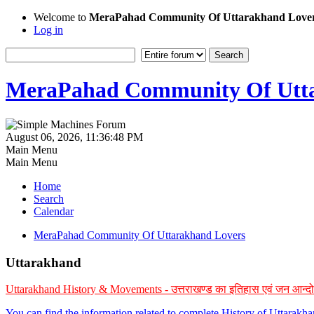
Welcome to
MeraPahad Community Of Uttarakhand Love
Log in
MeraPahad Community Of Utta
August 06, 2026, 11:36:48 PM
Main Menu
Main Menu
Home
Search
Calendar
MeraPahad Community Of Uttarakhand Lovers
Uttarakhand
Uttarakhand History & Movements - उत्तराखण्ड का इतिहास एवं जन आन्द
You can find the information related to complete History of Uttarak