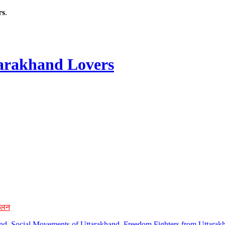
rs
.
rakhand Lovers
ोलन
hand, Social Movements of Uttarakhand, Freedom Fighters from Uttarakh