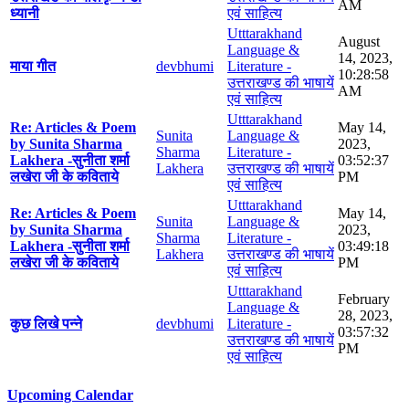
AM
ध्यानी
एवं साहित्य
Utttarakhand
August
Language &
14, 2023,
माया गीत
devbhumi
Literature -
10:28:58
उत्तराखण्ड की भाषायें
AM
एवं साहित्य
Utttarakhand
Re: Articles & Poem
May 14,
Sunita
Language &
by Sunita Sharma
2023,
Sharma
Literature -
Lakhera -सुनीता शर्मा
03:52:37
Lakhera
उत्तराखण्ड की भाषायें
लखेरा जी के कविताये
PM
एवं साहित्य
Utttarakhand
Re: Articles & Poem
May 14,
Sunita
Language &
by Sunita Sharma
2023,
Sharma
Literature -
Lakhera -सुनीता शर्मा
03:49:18
Lakhera
उत्तराखण्ड की भाषायें
लखेरा जी के कविताये
PM
एवं साहित्य
Utttarakhand
February
Language &
28, 2023,
कुछ लिखे पन्ने
devbhumi
Literature -
03:57:32
उत्तराखण्ड की भाषायें
PM
एवं साहित्य
Upcoming Calendar