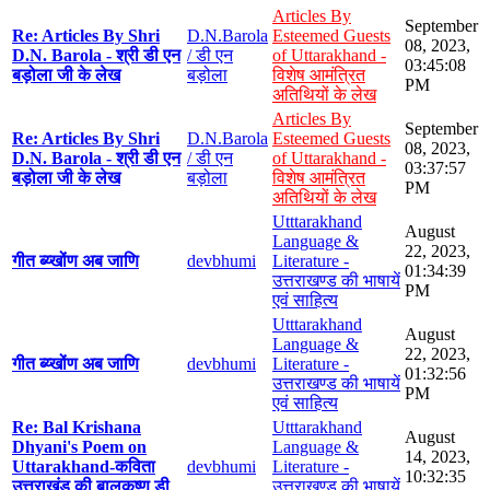
Articles By
September
Re: Articles By Shri
D.N.Barola
Esteemed Guests
08, 2023,
D.N. Barola - श्री डी एन
/ डी एन
of Uttarakhand -
03:45:08
बड़ोला जी के लेख
बड़ोला
विशेष आमंत्रित
PM
अतिथियों के लेख
Articles By
September
Re: Articles By Shri
D.N.Barola
Esteemed Guests
08, 2023,
D.N. Barola - श्री डी एन
/ डी एन
of Uttarakhand -
03:37:57
बड़ोला जी के लेख
बड़ोला
विशेष आमंत्रित
PM
अतिथियों के लेख
Utttarakhand
August
Language &
22, 2023,
गीत ब्य्खोंण अब जाणि
devbhumi
Literature -
01:34:39
उत्तराखण्ड की भाषायें
PM
एवं साहित्य
Utttarakhand
August
Language &
22, 2023,
गीत ब्य्खोंण अब जाणि
devbhumi
Literature -
01:32:56
उत्तराखण्ड की भाषायें
PM
एवं साहित्य
Re: Bal Krishana
Utttarakhand
August
Dhyani's Poem on
Language &
14, 2023,
Uttarakhand-कविता
devbhumi
Literature -
10:32:35
उत्तराखंड की बालकृष्ण डी
उत्तराखण्ड की भाषायें