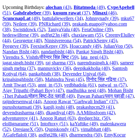
Upcoming Birthdays:
alochan
(43)
,
Bitatmoda
(49)
,
CypeApehell
(51)
,
Gahdrabeber
(39)
,
kusum rawat
(37)
,
Minaxi
(46)
,
ScuncnapLat
(49)
,
battulaljewellers (34)
,
Johnnynady (39)
,
mku67
(59)
,
Neilere (39)
,
PNRichard (39)
,
prakash.guapo@yahoo.com
(38)
,
Swistidowk (52)
,
TaniyaValu (40)
,
FeraOnline (39)
,
hedeswilferse (39)
,
asdfgt23n (48)
,
chaxiawam (55)
,
CreemyElulley
(44)
,
Georgetor (40)
,
Ninisivereona (54)
,
PatrickSemy (45)
,
Peegeve (39)
,
FeexiseKepsy (39)
,
Hoaccandy (49)
,
JulianVop (50)
,
Nandan Bisht (46)
,
nandanbisht (46)
,
Pankaj Singh Bisht (40)
,
Virendra S. Vishth/वीरेन्द्र सिंह बिष्ट (59)
,
lata_negi (43)
,
jagat.singh.bisht (39)
,
raj sharma (35)
,
narendrasingh.k (40)
,
sameer
singh mehta (37)
,
mannuvicky (36)
,
deepikakholia (40)
,
Santosh
Kotiyal (64)
,
pankajbisth (38)
,
Devender Uniyal (64)
,
kripalsinghbisht (58)
,
Mahindra Negi (45)
,
विनोद सिंह गढ़िया (37)
,
Amit Tiwari (53)
,
anni_in (53)
,
vedbhadola (61)
,
patwal_ss (57)
,
Ajay Tripathi (Pahari Boy) (47)
,
madhulika negi (48)
,
Mohan Bisht
-Thet Pahadi/मोहन बिष्ट-ठेठ पहाडी (49)
,
Pawan Pahari/पवन पहाडी (47)
,
rajindersemwal (44)
,
Anoop Rawat "Garhwali Indian" (37)
,
purushotamsati (39)
,
kapilj.joshi (48)
,
prakashpcm29 (41)
,
devendrasharma (48)
,
dkagdiyal (49)
,
AAMilissfoom (42)
,
adventureroy (41)
,
Anoop Raturi (63)
,
dredger.biz. (50)
,
elollignarame (51)
,
Intoftoxy (51)
,
kaYaftike (49)
,
malenkawera
(52)
,
OresiaseX (50)
,
Qupiskondy (47)
,
vimalbhatt (48)
,
AGafeflaloli (38)
,
asdfgt28k (40)
,
dharmendra (50)
,
EmyKocur