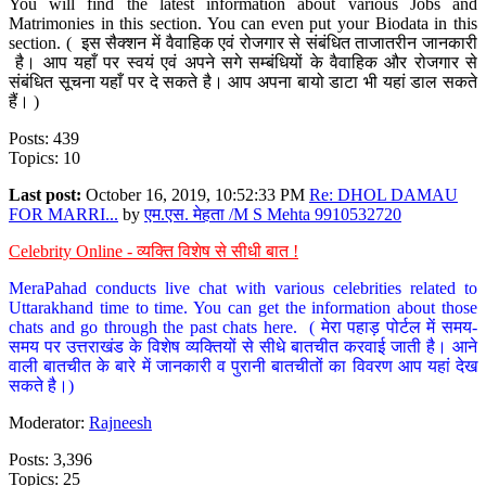
You will find the latest information about various Jobs and
Matrimonies in this section. You can even put your Biodata in this
section. ( इस सैक्शन में वैवाहिक एवं रोजगार से संबंधित ताजातरीन जानकारी
है। आप यहाँ पर स्वयं एवं अपने सगे सम्बंधियों के वैवाहिक और रोजगार से
संबंधित सूचना यहाँ पर दे सकते है। आप अपना बायो डाटा भी यहां डाल सकते
हैं। )
Posts: 439
Topics: 10
Last post:
October 16, 2019, 10:52:33 PM
Re: DHOL DAMAU
FOR MARRI...
by
एम.एस. मेहता /M S Mehta 9910532720
Celebrity Online - व्यक्ति विशेष से सीधी बात !
MeraPahad conducts live chat with various celebrities related to
Uttarakhand time to time. You can get the information about those
chats and go through the past chats here. ( मेरा पहाड़ पोर्टल में समय-
समय पर उत्तराखंड के विशेष व्यक्तियों से सीधे बातचीत करवाई जाती है। आने
वाली बातचीत के बारे में जानकारी व पुरानी बातचीतों का विवरण आप यहां देख
सकते है।)
Moderator:
Rajneesh
Posts: 3,396
Topics: 25