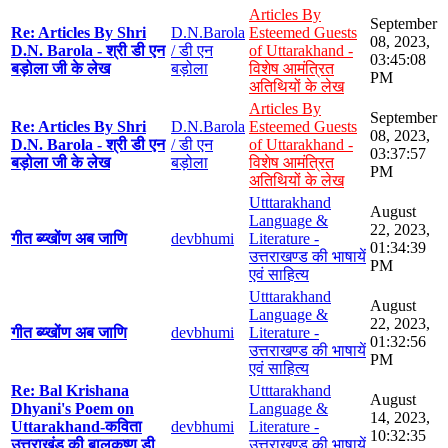
Articles By
September
Re: Articles By Shri
D.N.Barola
Esteemed Guests
08, 2023,
D.N. Barola - श्री डी एन
/ डी एन
of Uttarakhand -
03:45:08
बड़ोला जी के लेख
बड़ोला
विशेष आमंत्रित
PM
अतिथियों के लेख
Articles By
September
Re: Articles By Shri
D.N.Barola
Esteemed Guests
08, 2023,
D.N. Barola - श्री डी एन
/ डी एन
of Uttarakhand -
03:37:57
बड़ोला जी के लेख
बड़ोला
विशेष आमंत्रित
PM
अतिथियों के लेख
Utttarakhand
August
Language &
22, 2023,
गीत ब्य्खोंण अब जाणि
devbhumi
Literature -
01:34:39
उत्तराखण्ड की भाषायें
PM
एवं साहित्य
Utttarakhand
August
Language &
22, 2023,
गीत ब्य्खोंण अब जाणि
devbhumi
Literature -
01:32:56
उत्तराखण्ड की भाषायें
PM
एवं साहित्य
Re: Bal Krishana
Utttarakhand
August
Dhyani's Poem on
Language &
14, 2023,
Uttarakhand-कविता
devbhumi
Literature -
10:32:35
उत्तराखंड की बालकृष्ण डी
उत्तराखण्ड की भाषायें