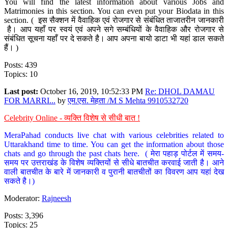
You will find the latest information about various Jobs and
Matrimonies in this section. You can even put your Biodata in this
section. ( इस सैक्शन में वैवाहिक एवं रोजगार से संबंधित ताजातरीन जानकारी
है। आप यहाँ पर स्वयं एवं अपने सगे सम्बंधियों के वैवाहिक और रोजगार से
संबंधित सूचना यहाँ पर दे सकते है। आप अपना बायो डाटा भी यहां डाल सकते
हैं। )
Posts: 439
Topics: 10
Last post:
October 16, 2019, 10:52:33 PM
Re: DHOL DAMAU
FOR MARRI...
by
एम.एस. मेहता /M S Mehta 9910532720
Celebrity Online - व्यक्ति विशेष से सीधी बात !
MeraPahad conducts live chat with various celebrities related to
Uttarakhand time to time. You can get the information about those
chats and go through the past chats here. ( मेरा पहाड़ पोर्टल में समय-
समय पर उत्तराखंड के विशेष व्यक्तियों से सीधे बातचीत करवाई जाती है। आने
वाली बातचीत के बारे में जानकारी व पुरानी बातचीतों का विवरण आप यहां देख
सकते है।)
Moderator:
Rajneesh
Posts: 3,396
Topics: 25