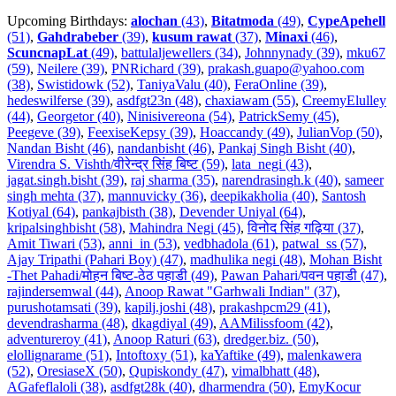
Upcoming Birthdays:
alochan
(43)
,
Bitatmoda
(49)
,
CypeApehell
(51)
,
Gahdrabeber
(39)
,
kusum rawat
(37)
,
Minaxi
(46)
,
ScuncnapLat
(49)
,
battulaljewellers (34)
,
Johnnynady (39)
,
mku67
(59)
,
Neilere (39)
,
PNRichard (39)
,
prakash.guapo@yahoo.com
(38)
,
Swistidowk (52)
,
TaniyaValu (40)
,
FeraOnline (39)
,
hedeswilferse (39)
,
asdfgt23n (48)
,
chaxiawam (55)
,
CreemyElulley
(44)
,
Georgetor (40)
,
Ninisivereona (54)
,
PatrickSemy (45)
,
Peegeve (39)
,
FeexiseKepsy (39)
,
Hoaccandy (49)
,
JulianVop (50)
,
Nandan Bisht (46)
,
nandanbisht (46)
,
Pankaj Singh Bisht (40)
,
Virendra S. Vishth/वीरेन्द्र सिंह बिष्ट (59)
,
lata_negi (43)
,
jagat.singh.bisht (39)
,
raj sharma (35)
,
narendrasingh.k (40)
,
sameer
singh mehta (37)
,
mannuvicky (36)
,
deepikakholia (40)
,
Santosh
Kotiyal (64)
,
pankajbisth (38)
,
Devender Uniyal (64)
,
kripalsinghbisht (58)
,
Mahindra Negi (45)
,
विनोद सिंह गढ़िया (37)
,
Amit Tiwari (53)
,
anni_in (53)
,
vedbhadola (61)
,
patwal_ss (57)
,
Ajay Tripathi (Pahari Boy) (47)
,
madhulika negi (48)
,
Mohan Bisht
-Thet Pahadi/मोहन बिष्ट-ठेठ पहाडी (49)
,
Pawan Pahari/पवन पहाडी (47)
,
rajindersemwal (44)
,
Anoop Rawat "Garhwali Indian" (37)
,
purushotamsati (39)
,
kapilj.joshi (48)
,
prakashpcm29 (41)
,
devendrasharma (48)
,
dkagdiyal (49)
,
AAMilissfoom (42)
,
adventureroy (41)
,
Anoop Raturi (63)
,
dredger.biz. (50)
,
elollignarame (51)
,
Intoftoxy (51)
,
kaYaftike (49)
,
malenkawera
(52)
,
OresiaseX (50)
,
Qupiskondy (47)
,
vimalbhatt (48)
,
AGafeflaloli (38)
,
asdfgt28k (40)
,
dharmendra (50)
,
EmyKocur