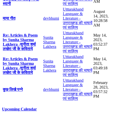
AM
ध्यानी
एवं साहित्य
Utttarakhand
August
Language &
14, 2023,
माया गीत
devbhumi
Literature -
10:28:58
उत्तराखण्ड की भाषायें
AM
एवं साहित्य
Utttarakhand
Re: Articles & Poem
May 14,
Sunita
Language &
by Sunita Sharma
2023,
Sharma
Literature -
Lakhera -सुनीता शर्मा
03:52:37
Lakhera
उत्तराखण्ड की भाषायें
लखेरा जी के कविताये
PM
एवं साहित्य
Utttarakhand
Re: Articles & Poem
May 14,
Sunita
Language &
by Sunita Sharma
2023,
Sharma
Literature -
Lakhera -सुनीता शर्मा
03:49:18
Lakhera
उत्तराखण्ड की भाषायें
लखेरा जी के कविताये
PM
एवं साहित्य
Utttarakhand
February
Language &
28, 2023,
कुछ लिखे पन्ने
devbhumi
Literature -
03:57:32
उत्तराखण्ड की भाषायें
PM
एवं साहित्य
Upcoming Calendar