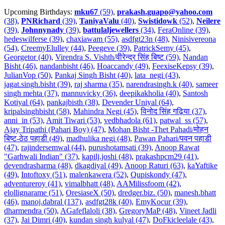
Upcoming Birthdays:
mku67
(59)
,
prakash.guapo@yahoo.com
(38)
,
PNRichard
(39)
,
TaniyaValu
(40)
,
Swistidowk
(52)
,
Neilere
(39)
,
Johnnynady
(39)
,
battulaljewellers
(34)
,
FeraOnline (39)
,
hedeswilferse (39)
,
chaxiawam (55)
,
asdfgt23n (48)
,
Ninisivereona
(54)
,
CreemyElulley (44)
,
Peegeve (39)
,
PatrickSemy (45)
,
Georgetor (40)
,
Virendra S. Vishth/वीरेन्द्र सिंह बिष्ट (59)
,
Nandan
Bisht (46)
,
nandanbisht (46)
,
Hoaccandy (49)
,
FeexiseKepsy (39)
,
JulianVop (50)
,
Pankaj Singh Bisht (40)
,
lata_negi (43)
,
jagat.singh.bisht (39)
,
raj sharma (35)
,
narendrasingh.k (40)
,
sameer
singh mehta (37)
,
mannuvicky (36)
,
deepikakholia (40)
,
Santosh
Kotiyal (64)
,
pankajbisth (38)
,
Devender Uniyal (64)
,
kripalsinghbisht (58)
,
Mahindra Negi (45)
,
विनोद सिंह गढ़िया (37)
,
anni_in (53)
,
Amit Tiwari (53)
,
vedbhadola (61)
,
patwal_ss (57)
,
Ajay Tripathi (Pahari Boy) (47)
,
Mohan Bisht -Thet Pahadi/मोहन
बिष्ट-ठेठ पहाडी (49)
,
madhulika negi (48)
,
Pawan Pahari/पवन पहाडी
(47)
,
rajindersemwal (44)
,
purushotamsati (39)
,
Anoop Rawat
"Garhwali Indian" (37)
,
kapilj.joshi (48)
,
prakashpcm29 (41)
,
devendrasharma (48)
,
dkagdiyal (49)
,
Anoop Raturi (63)
,
kaYaftike
(49)
,
Intoftoxy (51)
,
malenkawera (52)
,
Qupiskondy (47)
,
adventureroy (41)
,
vimalbhatt (48)
,
AAMilissfoom (42)
,
elollignarame (51)
,
OresiaseX (50)
,
dredger.biz. (50)
,
manesh.bhatt
(46)
,
manoj.dabral (137)
,
asdfgt28k (40)
,
EmyKocur (39)
,
dharmendra (50)
,
AGafeflaloli (38)
,
GregoryMaP (48)
,
Vineet Jadli
(37)
,
Jai Dimri (40)
,
kundan singh kulyal (47)
,
DoFkicleelale (43)
,