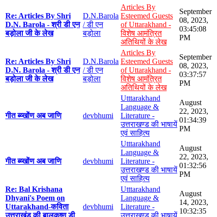
Articles By
September
Re: Articles By Shri
D.N.Barola
Esteemed Guests
08, 2023,
D.N. Barola - श्री डी एन
/ डी एन
of Uttarakhand -
03:45:08
बड़ोला जी के लेख
बड़ोला
विशेष आमंत्रित
PM
अतिथियों के लेख
Articles By
September
Re: Articles By Shri
D.N.Barola
Esteemed Guests
08, 2023,
D.N. Barola - श्री डी एन
/ डी एन
of Uttarakhand -
03:37:57
बड़ोला जी के लेख
बड़ोला
विशेष आमंत्रित
PM
अतिथियों के लेख
Utttarakhand
August
Language &
22, 2023,
गीत ब्य्खोंण अब जाणि
devbhumi
Literature -
01:34:39
उत्तराखण्ड की भाषायें
PM
एवं साहित्य
Utttarakhand
August
Language &
22, 2023,
गीत ब्य्खोंण अब जाणि
devbhumi
Literature -
01:32:56
उत्तराखण्ड की भाषायें
PM
एवं साहित्य
Re: Bal Krishana
Utttarakhand
August
Dhyani's Poem on
Language &
14, 2023,
Uttarakhand-कविता
devbhumi
Literature -
10:32:35
उत्तराखंड की बालकृष्ण डी
उत्तराखण्ड की भाषायें