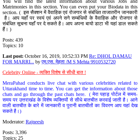
You will find the latest information about various Jobs and
Matrimonies in this section. You can even put your Biodata in this
section. ( इस सैक्शन में वैवाहिक एवं रोजगार से संबंधित ताजातरीन जानकारी
है। आप यहाँ पर स्वयं एवं अपने सगे सम्बंधियों के वैवाहिक और रोजगार से
संबंधित सूचना यहाँ पर दे सकते है। आप अपना बायो डाटा भी यहां डाल सकते
हैं। )
Posts: 439
Topics: 10
Last post:
October 16, 2019, 10:52:33 PM
Re: DHOL DAMAU
FOR MARRI...
by
एम.एस. मेहता /M S Mehta 9910532720
Celebrity Online - व्यक्ति विशेष से सीधी बात !
MeraPahad conducts live chat with various celebrities related to
Uttarakhand time to time. You can get the information about those
chats and go through the past chats here. ( मेरा पहाड़ पोर्टल में समय-
समय पर उत्तराखंड के विशेष व्यक्तियों से सीधे बातचीत करवाई जाती है। आने
वाली बातचीत के बारे में जानकारी व पुरानी बातचीतों का विवरण आप यहां देख
सकते है।)
Moderator:
Rajneesh
Posts: 3,396
Topics: 25