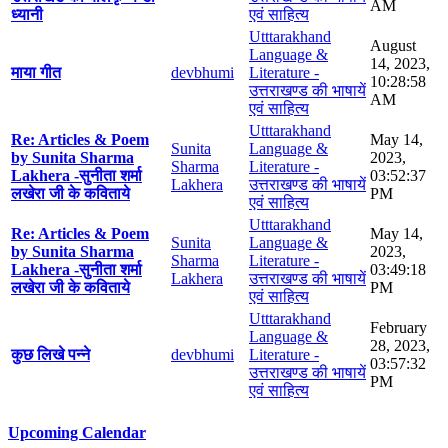
AM
ध्यानी
एवं साहित्य
Utttarakhand
August
Language &
14, 2023,
माया गीत
devbhumi
Literature -
10:28:58
उत्तराखण्ड की भाषायें
AM
एवं साहित्य
Utttarakhand
Re: Articles & Poem
May 14,
Sunita
Language &
by Sunita Sharma
2023,
Sharma
Literature -
Lakhera -सुनीता शर्मा
03:52:37
Lakhera
उत्तराखण्ड की भाषायें
लखेरा जी के कविताये
PM
एवं साहित्य
Utttarakhand
Re: Articles & Poem
May 14,
Sunita
Language &
by Sunita Sharma
2023,
Sharma
Literature -
Lakhera -सुनीता शर्मा
03:49:18
Lakhera
उत्तराखण्ड की भाषायें
लखेरा जी के कविताये
PM
एवं साहित्य
Utttarakhand
February
Language &
28, 2023,
कुछ लिखे पन्ने
devbhumi
Literature -
03:57:32
उत्तराखण्ड की भाषायें
PM
एवं साहित्य
Upcoming Calendar