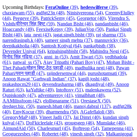
Upcoming Birthdays:
FeraOnline
(39)
,
hedeswilferse
(39)
,
chaxiawam (55)
,
asdfgt23n (48)
,
Ninisivereona (54)
,
CreemyElulley
(44)
,
Peegeve (39)
,
PatrickSemy (45)
,
Georgetor (40)
,
Virendra S.
Vishth/वीरेन्द्र सिंह बिष्ट (59)
,
Nandan Bisht (46)
,
nandanbisht (46)
,
Hoaccandy (49)
,
FeexiseKepsy (39)
,
JulianVop (50)
,
Pankaj Singh
Bisht (40)
,
lata_negi (43)
,
jagat.singh.bisht (39)
,
raj sharma (35)
,
narendrasingh.k (40)
,
sameer singh mehta (37)
,
mannuvicky (36)
,
deepikakholia (40)
,
Santosh Kotiyal (64)
,
pankajbisth (38)
,
Devender Uniyal (64)
,
kripalsinghbisht (58)
,
Mahindra Negi (45)
,
विनोद सिंह गढ़िया (37)
,
anni_in (53)
,
Amit Tiwari (53)
,
vedbhadola
(61)
,
patwal_ss (57)
,
Ajay Tripathi (Pahari Boy) (47)
,
Mohan Bisht -
Thet Pahadi/मोहन बिष्ट-ठेठ पहाडी (49)
,
madhulika negi (48)
,
Pawan
Pahari/पवन पहाडी (47)
,
rajindersemwal (44)
,
purushotamsati (39)
,
Anoop Rawat "Garhwali Indian" (37)
,
kapilj.joshi (48)
,
prakashpcm29 (41)
,
devendrasharma (48)
,
dkagdiyal (49)
,
Anoop
Raturi (63)
,
kaYaftike (49)
,
Intoftoxy (51)
,
malenkawera (52)
,
Qupiskondy (47)
,
adventureroy (41)
,
vimalbhatt (48)
,
AAMilissfoom (42)
,
elollignarame (51)
,
OresiaseX (50)
,
dredger.biz. (50)
,
manesh.bhatt (46)
,
manoj.dabral (137)
,
asdfgt28k
(40)
,
EmyKocur (39)
,
dharmendra (50)
,
AGafeflaloli (38)
,
GregoryMaP (48)
,
Vineet Jadli (37)
,
Jai Dimri (40)
,
kundan singh
kulyal (47)
,
DoFkicleelale (43)
,
grougsgep (46)
,
Munslake (46)
,
AimundAid (50)
,
Charlesmurl (45)
,
Boftreop (54)
,
Tamepenna (41)
,
Geoguezesbes (48)
,
Robertet (48)
,
vinesh singh (32)
,
Malkanigopal