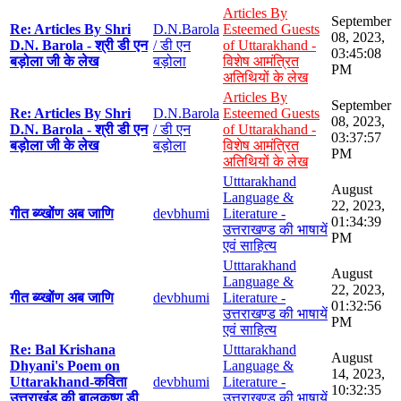
Articles By
September
Re: Articles By Shri
D.N.Barola
Esteemed Guests
08, 2023,
D.N. Barola - श्री डी एन
/ डी एन
of Uttarakhand -
03:45:08
बड़ोला जी के लेख
बड़ोला
विशेष आमंत्रित
PM
अतिथियों के लेख
Articles By
September
Re: Articles By Shri
D.N.Barola
Esteemed Guests
08, 2023,
D.N. Barola - श्री डी एन
/ डी एन
of Uttarakhand -
03:37:57
बड़ोला जी के लेख
बड़ोला
विशेष आमंत्रित
PM
अतिथियों के लेख
Utttarakhand
August
Language &
22, 2023,
गीत ब्य्खोंण अब जाणि
devbhumi
Literature -
01:34:39
उत्तराखण्ड की भाषायें
PM
एवं साहित्य
Utttarakhand
August
Language &
22, 2023,
गीत ब्य्खोंण अब जाणि
devbhumi
Literature -
01:32:56
उत्तराखण्ड की भाषायें
PM
एवं साहित्य
Re: Bal Krishana
Utttarakhand
August
Dhyani's Poem on
Language &
14, 2023,
Uttarakhand-कविता
devbhumi
Literature -
10:32:35
उत्तराखंड की बालकृष्ण डी
उत्तराखण्ड की भाषायें