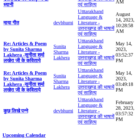
AM
ध्यानी
एवं साहित्य
Utttarakhand
August
Language &
14, 2023,
माया गीत
devbhumi
Literature -
10:28:58
उत्तराखण्ड की भाषायें
AM
एवं साहित्य
Utttarakhand
Re: Articles & Poem
May 14,
Sunita
Language &
by Sunita Sharma
2023,
Sharma
Literature -
Lakhera -सुनीता शर्मा
03:52:37
Lakhera
उत्तराखण्ड की भाषायें
लखेरा जी के कविताये
PM
एवं साहित्य
Utttarakhand
Re: Articles & Poem
May 14,
Sunita
Language &
by Sunita Sharma
2023,
Sharma
Literature -
Lakhera -सुनीता शर्मा
03:49:18
Lakhera
उत्तराखण्ड की भाषायें
लखेरा जी के कविताये
PM
एवं साहित्य
Utttarakhand
February
Language &
28, 2023,
कुछ लिखे पन्ने
devbhumi
Literature -
03:57:32
उत्तराखण्ड की भाषायें
PM
एवं साहित्य
Upcoming Calendar