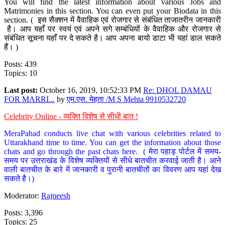
You will find the latest information about various Jobs and
Matrimonies in this section. You can even put your Biodata in this
section. ( इस सैक्शन में वैवाहिक एवं रोजगार से संबंधित ताजातरीन जानकारी
है। आप यहाँ पर स्वयं एवं अपने सगे सम्बंधियों के वैवाहिक और रोजगार से
संबंधित सूचना यहाँ पर दे सकते है। आप अपना बायो डाटा भी यहां डाल सकते
हैं। )
Posts: 439
Topics: 10
Last post:
October 16, 2019, 10:52:33 PM
Re: DHOL DAMAU
FOR MARRI...
by
एम.एस. मेहता /M S Mehta 9910532720
Celebrity Online - व्यक्ति विशेष से सीधी बात !
MeraPahad conducts live chat with various celebrities related to
Uttarakhand time to time. You can get the information about those
chats and go through the past chats here. ( मेरा पहाड़ पोर्टल में समय-
समय पर उत्तराखंड के विशेष व्यक्तियों से सीधे बातचीत करवाई जाती है। आने
वाली बातचीत के बारे में जानकारी व पुरानी बातचीतों का विवरण आप यहां देख
सकते है।)
Moderator:
Rajneesh
Posts: 3,396
Topics: 25