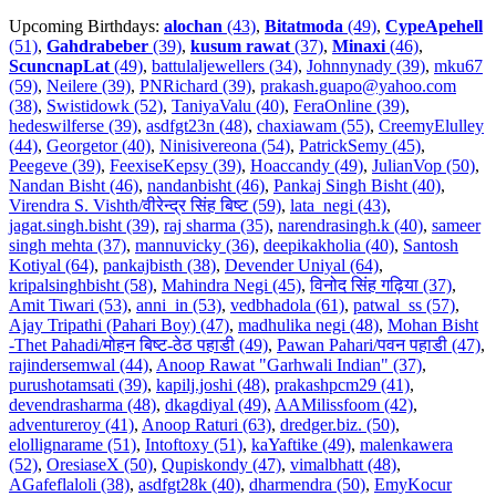
Upcoming Birthdays:
alochan
(43)
,
Bitatmoda
(49)
,
CypeApehell
(51)
,
Gahdrabeber
(39)
,
kusum rawat
(37)
,
Minaxi
(46)
,
ScuncnapLat
(49)
,
battulaljewellers (34)
,
Johnnynady (39)
,
mku67
(59)
,
Neilere (39)
,
PNRichard (39)
,
prakash.guapo@yahoo.com
(38)
,
Swistidowk (52)
,
TaniyaValu (40)
,
FeraOnline (39)
,
hedeswilferse (39)
,
asdfgt23n (48)
,
chaxiawam (55)
,
CreemyElulley
(44)
,
Georgetor (40)
,
Ninisivereona (54)
,
PatrickSemy (45)
,
Peegeve (39)
,
FeexiseKepsy (39)
,
Hoaccandy (49)
,
JulianVop (50)
,
Nandan Bisht (46)
,
nandanbisht (46)
,
Pankaj Singh Bisht (40)
,
Virendra S. Vishth/वीरेन्द्र सिंह बिष्ट (59)
,
lata_negi (43)
,
jagat.singh.bisht (39)
,
raj sharma (35)
,
narendrasingh.k (40)
,
sameer
singh mehta (37)
,
mannuvicky (36)
,
deepikakholia (40)
,
Santosh
Kotiyal (64)
,
pankajbisth (38)
,
Devender Uniyal (64)
,
kripalsinghbisht (58)
,
Mahindra Negi (45)
,
विनोद सिंह गढ़िया (37)
,
Amit Tiwari (53)
,
anni_in (53)
,
vedbhadola (61)
,
patwal_ss (57)
,
Ajay Tripathi (Pahari Boy) (47)
,
madhulika negi (48)
,
Mohan Bisht
-Thet Pahadi/मोहन बिष्ट-ठेठ पहाडी (49)
,
Pawan Pahari/पवन पहाडी (47)
,
rajindersemwal (44)
,
Anoop Rawat "Garhwali Indian" (37)
,
purushotamsati (39)
,
kapilj.joshi (48)
,
prakashpcm29 (41)
,
devendrasharma (48)
,
dkagdiyal (49)
,
AAMilissfoom (42)
,
adventureroy (41)
,
Anoop Raturi (63)
,
dredger.biz. (50)
,
elollignarame (51)
,
Intoftoxy (51)
,
kaYaftike (49)
,
malenkawera
(52)
,
OresiaseX (50)
,
Qupiskondy (47)
,
vimalbhatt (48)
,
AGafeflaloli (38)
,
asdfgt28k (40)
,
dharmendra (50)
,
EmyKocur