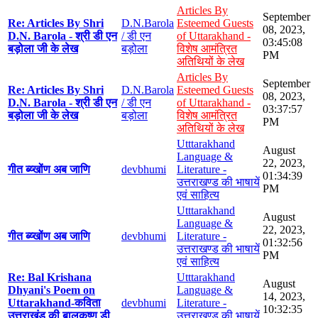
Articles By
September
Re: Articles By Shri
D.N.Barola
Esteemed Guests
08, 2023,
D.N. Barola - श्री डी एन
/ डी एन
of Uttarakhand -
03:45:08
बड़ोला जी के लेख
बड़ोला
विशेष आमंत्रित
PM
अतिथियों के लेख
Articles By
September
Re: Articles By Shri
D.N.Barola
Esteemed Guests
08, 2023,
D.N. Barola - श्री डी एन
/ डी एन
of Uttarakhand -
03:37:57
बड़ोला जी के लेख
बड़ोला
विशेष आमंत्रित
PM
अतिथियों के लेख
Utttarakhand
August
Language &
22, 2023,
गीत ब्य्खोंण अब जाणि
devbhumi
Literature -
01:34:39
उत्तराखण्ड की भाषायें
PM
एवं साहित्य
Utttarakhand
August
Language &
22, 2023,
गीत ब्य्खोंण अब जाणि
devbhumi
Literature -
01:32:56
उत्तराखण्ड की भाषायें
PM
एवं साहित्य
Re: Bal Krishana
Utttarakhand
August
Dhyani's Poem on
Language &
14, 2023,
Uttarakhand-कविता
devbhumi
Literature -
10:32:35
उत्तराखंड की बालकृष्ण डी
उत्तराखण्ड की भाषायें