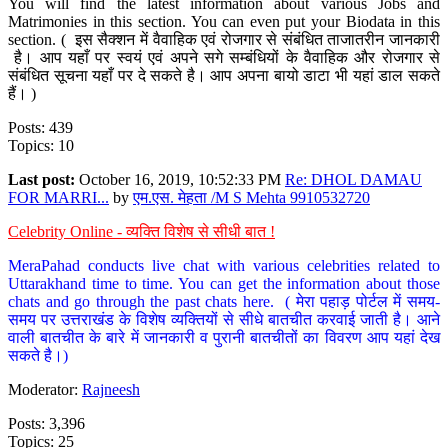
You will find the latest information about various Jobs and
Matrimonies in this section. You can even put your Biodata in this
section. ( इस सैक्शन में वैवाहिक एवं रोजगार से संबंधित ताजातरीन जानकारी
है। आप यहाँ पर स्वयं एवं अपने सगे सम्बंधियों के वैवाहिक और रोजगार से
संबंधित सूचना यहाँ पर दे सकते है। आप अपना बायो डाटा भी यहां डाल सकते
हैं। )
Posts: 439
Topics: 10
Last post:
October 16, 2019, 10:52:33 PM
Re: DHOL DAMAU
FOR MARRI...
by
एम.एस. मेहता /M S Mehta 9910532720
Celebrity Online - व्यक्ति विशेष से सीधी बात !
MeraPahad conducts live chat with various celebrities related to
Uttarakhand time to time. You can get the information about those
chats and go through the past chats here. ( मेरा पहाड़ पोर्टल में समय-
समय पर उत्तराखंड के विशेष व्यक्तियों से सीधे बातचीत करवाई जाती है। आने
वाली बातचीत के बारे में जानकारी व पुरानी बातचीतों का विवरण आप यहां देख
सकते है।)
Moderator:
Rajneesh
Posts: 3,396
Topics: 25