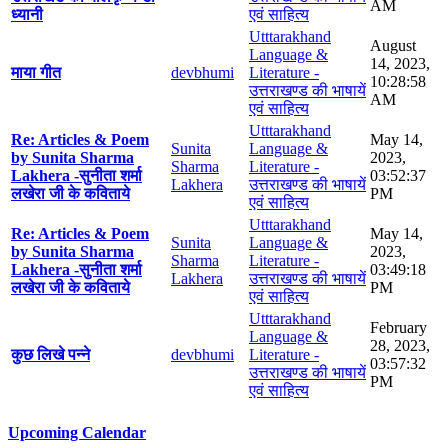
AM
ध्यानी
एवं साहित्य
Utttarakhand
August
Language &
14, 2023,
माया गीत
devbhumi
Literature -
10:28:58
उत्तराखण्ड की भाषायें
AM
एवं साहित्य
Utttarakhand
Re: Articles & Poem
May 14,
Sunita
Language &
by Sunita Sharma
2023,
Sharma
Literature -
Lakhera -सुनीता शर्मा
03:52:37
Lakhera
उत्तराखण्ड की भाषायें
लखेरा जी के कविताये
PM
एवं साहित्य
Utttarakhand
Re: Articles & Poem
May 14,
Sunita
Language &
by Sunita Sharma
2023,
Sharma
Literature -
Lakhera -सुनीता शर्मा
03:49:18
Lakhera
उत्तराखण्ड की भाषायें
लखेरा जी के कविताये
PM
एवं साहित्य
Utttarakhand
February
Language &
28, 2023,
कुछ लिखे पन्ने
devbhumi
Literature -
03:57:32
उत्तराखण्ड की भाषायें
PM
एवं साहित्य
Upcoming Calendar