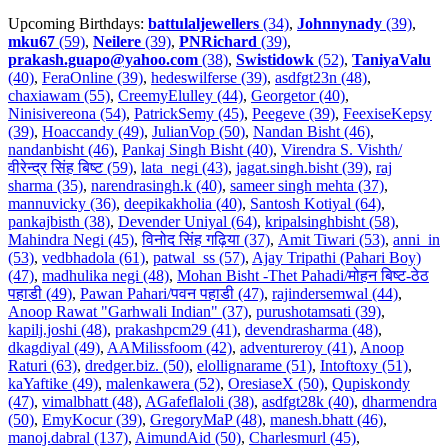
Upcoming Birthdays:
battulaljewellers
(34)
,
Johnnynady
(39)
,
mku67
(59)
,
Neilere
(39)
,
PNRichard
(39)
,
prakash.guapo@yahoo.com
(38)
,
Swistidowk
(52)
,
TaniyaValu
(40)
,
FeraOnline (39)
,
hedeswilferse (39)
,
asdfgt23n (48)
,
chaxiawam (55)
,
CreemyElulley (44)
,
Georgetor (40)
,
Ninisivereona (54)
,
PatrickSemy (45)
,
Peegeve (39)
,
FeexiseKepsy
(39)
,
Hoaccandy (49)
,
JulianVop (50)
,
Nandan Bisht (46)
,
nandanbisht (46)
,
Pankaj Singh Bisht (40)
,
Virendra S. Vishth/
वीरेन्द्र सिंह बिष्ट (59)
,
lata_negi (43)
,
jagat.singh.bisht (39)
,
raj
sharma (35)
,
narendrasingh.k (40)
,
sameer singh mehta (37)
,
mannuvicky (36)
,
deepikakholia (40)
,
Santosh Kotiyal (64)
,
pankajbisth (38)
,
Devender Uniyal (64)
,
kripalsinghbisht (58)
,
Mahindra Negi (45)
,
विनोद सिंह गढ़िया (37)
,
Amit Tiwari (53)
,
anni_in
(53)
,
vedbhadola (61)
,
patwal_ss (57)
,
Ajay Tripathi (Pahari Boy)
(47)
,
madhulika negi (48)
,
Mohan Bisht -Thet Pahadi/मोहन बिष्ट-ठेठ
पहाडी (49)
,
Pawan Pahari/पवन पहाडी (47)
,
rajindersemwal (44)
,
Anoop Rawat "Garhwali Indian" (37)
,
purushotamsati (39)
,
kapilj.joshi (48)
,
prakashpcm29 (41)
,
devendrasharma (48)
,
dkagdiyal (49)
,
AAMilissfoom (42)
,
adventureroy (41)
,
Anoop
Raturi (63)
,
dredger.biz. (50)
,
elollignarame (51)
,
Intoftoxy (51)
,
kaYaftike (49)
,
malenkawera (52)
,
OresiaseX (50)
,
Qupiskondy
(47)
,
vimalbhatt (48)
,
AGafeflaloli (38)
,
asdfgt28k (40)
,
dharmendra
(50)
,
EmyKocur (39)
,
GregoryMaP (48)
,
manesh.bhatt (46)
,
manoj.dabral (137)
,
AimundAid (50)
,
Charlesmurl (45)
,