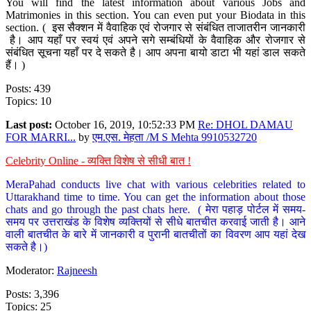
You will find the latest information about various Jobs and
Matrimonies in this section. You can even put your Biodata in this
section. ( इस सैक्शन में वैवाहिक एवं रोजगार से संबंधित ताजातरीन जानकारी
है। आप यहाँ पर स्वयं एवं अपने सगे सम्बंधियों के वैवाहिक और रोजगार से
संबंधित सूचना यहाँ पर दे सकते है। आप अपना बायो डाटा भी यहां डाल सकते
हैं। )
Posts: 439
Topics: 10
Last post:
October 16, 2019, 10:52:33 PM
Re: DHOL DAMAU
FOR MARRI...
by
एम.एस. मेहता /M S Mehta 9910532720
Celebrity Online - व्यक्ति विशेष से सीधी बात !
MeraPahad conducts live chat with various celebrities related to
Uttarakhand time to time. You can get the information about those
chats and go through the past chats here. ( मेरा पहाड़ पोर्टल में समय-
समय पर उत्तराखंड के विशेष व्यक्तियों से सीधे बातचीत करवाई जाती है। आने
वाली बातचीत के बारे में जानकारी व पुरानी बातचीतों का विवरण आप यहां देख
सकते है।)
Moderator:
Rajneesh
Posts: 3,396
Topics: 25