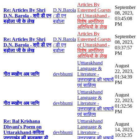
Articles By
September
Re: Articles By Shri
D.N.Barola
Esteemed Guests
08, 2023,
D.N. Barola - श्री डी एन
/ डी एन
of Uttarakhand -
03:45:08
बड़ोला जी के लेख
बड़ोला
विशेष आमंत्रित
PM
अतिथियों के लेख
Articles By
September
Re: Articles By Shri
D.N.Barola
Esteemed Guests
08, 2023,
D.N. Barola - श्री डी एन
/ डी एन
of Uttarakhand -
03:37:57
बड़ोला जी के लेख
बड़ोला
विशेष आमंत्रित
PM
अतिथियों के लेख
Utttarakhand
August
Language &
22, 2023,
गीत ब्य्खोंण अब जाणि
devbhumi
Literature -
01:34:39
उत्तराखण्ड की भाषायें
PM
एवं साहित्य
Utttarakhand
August
Language &
22, 2023,
गीत ब्य्खोंण अब जाणि
devbhumi
Literature -
01:32:56
उत्तराखण्ड की भाषायें
PM
एवं साहित्य
Re: Bal Krishana
Utttarakhand
August
Dhyani's Poem on
Language &
14, 2023,
Uttarakhand-कविता
devbhumi
Literature -
10:32:35
उत्तराखंड की बालकृष्ण डी
उत्तराखण्ड की भाषायें