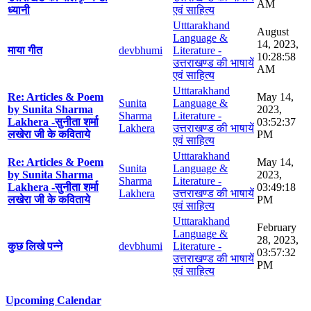
AM
ध्यानी
एवं साहित्य
Utttarakhand
August
Language &
14, 2023,
माया गीत
devbhumi
Literature -
10:28:58
उत्तराखण्ड की भाषायें
AM
एवं साहित्य
Utttarakhand
Re: Articles & Poem
May 14,
Sunita
Language &
by Sunita Sharma
2023,
Sharma
Literature -
Lakhera -सुनीता शर्मा
03:52:37
Lakhera
उत्तराखण्ड की भाषायें
लखेरा जी के कविताये
PM
एवं साहित्य
Utttarakhand
Re: Articles & Poem
May 14,
Sunita
Language &
by Sunita Sharma
2023,
Sharma
Literature -
Lakhera -सुनीता शर्मा
03:49:18
Lakhera
उत्तराखण्ड की भाषायें
लखेरा जी के कविताये
PM
एवं साहित्य
Utttarakhand
February
Language &
28, 2023,
कुछ लिखे पन्ने
devbhumi
Literature -
03:57:32
उत्तराखण्ड की भाषायें
PM
एवं साहित्य
Upcoming Calendar