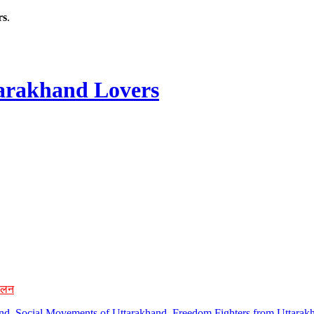
rs
.
rakhand Lovers
ोलन
hand, Social Movements of Uttarakhand, Freedom Fighters from Uttarakh