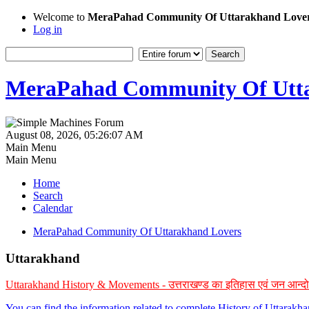
Welcome to
MeraPahad Community Of Uttarakhand Love
Log in
MeraPahad Community Of Utta
August 08, 2026, 05:26:07 AM
Main Menu
Main Menu
Home
Search
Calendar
MeraPahad Community Of Uttarakhand Lovers
Uttarakhand
Uttarakhand History & Movements - उत्तराखण्ड का इतिहास एवं जन आन्द
You can find the information related to complete History of Uttarak