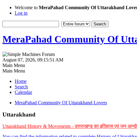
Welcome to
MeraPahad Community Of Uttarakhand Love
Log in
MeraPahad Community Of Utta
August 07, 2026, 09:15:51 AM
Main Menu
Main Menu
Home
Search
Calendar
MeraPahad Community Of Uttarakhand Lovers
Uttarakhand
Uttarakhand History & Movements - उत्तराखण्ड का इतिहास एवं जन आन्द
You can find the information related to complete History of Uttarak