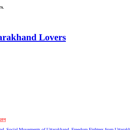
rs
.
rakhand Lovers
ोलन
hand, Social Movements of Uttarakhand, Freedom Fighters from Uttarakh