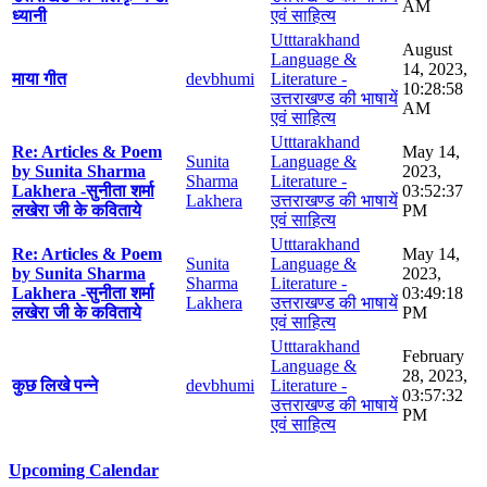
AM
ध्यानी
एवं साहित्य
Utttarakhand
August
Language &
14, 2023,
माया गीत
devbhumi
Literature -
10:28:58
उत्तराखण्ड की भाषायें
AM
एवं साहित्य
Utttarakhand
Re: Articles & Poem
May 14,
Sunita
Language &
by Sunita Sharma
2023,
Sharma
Literature -
Lakhera -सुनीता शर्मा
03:52:37
Lakhera
उत्तराखण्ड की भाषायें
लखेरा जी के कविताये
PM
एवं साहित्य
Utttarakhand
Re: Articles & Poem
May 14,
Sunita
Language &
by Sunita Sharma
2023,
Sharma
Literature -
Lakhera -सुनीता शर्मा
03:49:18
Lakhera
उत्तराखण्ड की भाषायें
लखेरा जी के कविताये
PM
एवं साहित्य
Utttarakhand
February
Language &
28, 2023,
कुछ लिखे पन्ने
devbhumi
Literature -
03:57:32
उत्तराखण्ड की भाषायें
PM
एवं साहित्य
Upcoming Calendar