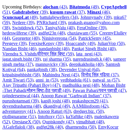
Upcoming Birthdays:
alochan
(43)
,
Bitatmoda
(49)
,
CypeApehell
(51)
,
Gahdrabeber
(39)
,
kusum rawat
(37)
,
Minaxi
(46)
,
ScuncnapLat
(49)
,
battulaljewellers (34)
,
Johnnynady (39)
,
mku67
(59)
,
Neilere (39)
,
PNRichard (39)
,
prakash.guapo@yahoo.com
(38)
,
Swistidowk (52)
,
TaniyaValu (40)
,
FeraOnline (39)
,
hedeswilferse (39)
,
asdfgt23n (48)
,
chaxiawam (55)
,
CreemyElulley
(44)
,
Georgetor (40)
,
Ninisivereona (54)
,
PatrickSemy (45)
,
Peegeve (39)
,
FeexiseKepsy (39)
,
Hoaccandy (49)
,
JulianVop (50)
,
Nandan Bisht (46)
,
nandanbisht (46)
,
Pankaj Singh Bisht (40)
,
Virendra S. Vishth/वीरेन्द्र सिंह बिष्ट (59)
,
lata_negi (43)
,
jagat.singh.bisht (39)
,
raj sharma (35)
,
narendrasingh.k (40)
,
sameer
singh mehta (37)
,
mannuvicky (36)
,
deepikakholia (40)
,
Santosh
Kotiyal (64)
,
pankajbisth (38)
,
Devender Uniyal (64)
,
kripalsinghbisht (58)
,
Mahindra Negi (45)
,
विनोद सिंह गढ़िया (37)
,
Amit Tiwari (53)
,
anni_in (53)
,
vedbhadola (61)
,
patwal_ss (57)
,
Ajay Tripathi (Pahari Boy) (47)
,
madhulika negi (48)
,
Mohan Bisht
-Thet Pahadi/मोहन बिष्ट-ठेठ पहाडी (49)
,
Pawan Pahari/पवन पहाडी (47)
,
rajindersemwal (44)
,
Anoop Rawat "Garhwali Indian" (37)
,
purushotamsati (39)
,
kapilj.joshi (48)
,
prakashpcm29 (41)
,
devendrasharma (48)
,
dkagdiyal (49)
,
AAMilissfoom (42)
,
adventureroy (41)
,
Anoop Raturi (63)
,
dredger.biz. (50)
,
elollignarame (51)
,
Intoftoxy (51)
,
kaYaftike (49)
,
malenkawera
(52)
,
OresiaseX (50)
,
Qupiskondy (47)
,
vimalbhatt (48)
,
AGafeflaloli (38)
,
asdfgt28k (40)
,
dharmendra (50)
,
EmyKocur