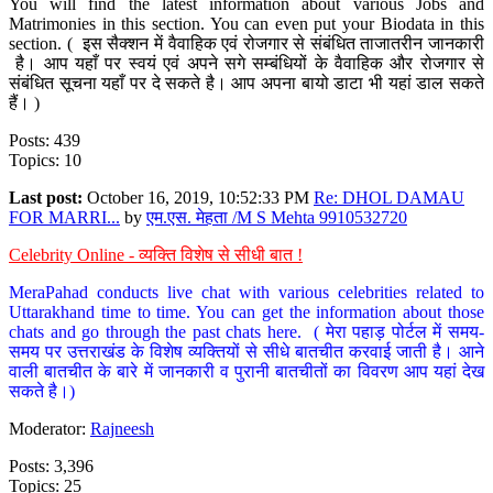
You will find the latest information about various Jobs and
Matrimonies in this section. You can even put your Biodata in this
section. ( इस सैक्शन में वैवाहिक एवं रोजगार से संबंधित ताजातरीन जानकारी
है। आप यहाँ पर स्वयं एवं अपने सगे सम्बंधियों के वैवाहिक और रोजगार से
संबंधित सूचना यहाँ पर दे सकते है। आप अपना बायो डाटा भी यहां डाल सकते
हैं। )
Posts: 439
Topics: 10
Last post:
October 16, 2019, 10:52:33 PM
Re: DHOL DAMAU
FOR MARRI...
by
एम.एस. मेहता /M S Mehta 9910532720
Celebrity Online - व्यक्ति विशेष से सीधी बात !
MeraPahad conducts live chat with various celebrities related to
Uttarakhand time to time. You can get the information about those
chats and go through the past chats here. ( मेरा पहाड़ पोर्टल में समय-
समय पर उत्तराखंड के विशेष व्यक्तियों से सीधे बातचीत करवाई जाती है। आने
वाली बातचीत के बारे में जानकारी व पुरानी बातचीतों का विवरण आप यहां देख
सकते है।)
Moderator:
Rajneesh
Posts: 3,396
Topics: 25