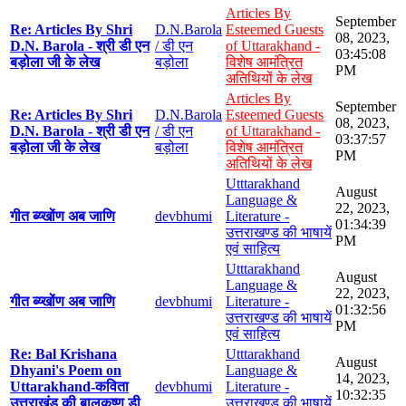
Articles By
September
Re: Articles By Shri
D.N.Barola
Esteemed Guests
08, 2023,
D.N. Barola - श्री डी एन
/ डी एन
of Uttarakhand -
03:45:08
बड़ोला जी के लेख
बड़ोला
विशेष आमंत्रित
PM
अतिथियों के लेख
Articles By
September
Re: Articles By Shri
D.N.Barola
Esteemed Guests
08, 2023,
D.N. Barola - श्री डी एन
/ डी एन
of Uttarakhand -
03:37:57
बड़ोला जी के लेख
बड़ोला
विशेष आमंत्रित
PM
अतिथियों के लेख
Utttarakhand
August
Language &
22, 2023,
गीत ब्य्खोंण अब जाणि
devbhumi
Literature -
01:34:39
उत्तराखण्ड की भाषायें
PM
एवं साहित्य
Utttarakhand
August
Language &
22, 2023,
गीत ब्य्खोंण अब जाणि
devbhumi
Literature -
01:32:56
उत्तराखण्ड की भाषायें
PM
एवं साहित्य
Re: Bal Krishana
Utttarakhand
August
Dhyani's Poem on
Language &
14, 2023,
Uttarakhand-कविता
devbhumi
Literature -
10:32:35
उत्तराखंड की बालकृष्ण डी
उत्तराखण्ड की भाषायें