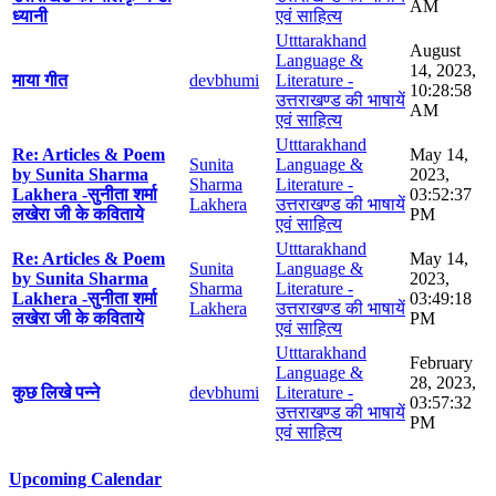
AM
ध्यानी
एवं साहित्य
Utttarakhand
August
Language &
14, 2023,
माया गीत
devbhumi
Literature -
10:28:58
उत्तराखण्ड की भाषायें
AM
एवं साहित्य
Utttarakhand
Re: Articles & Poem
May 14,
Sunita
Language &
by Sunita Sharma
2023,
Sharma
Literature -
Lakhera -सुनीता शर्मा
03:52:37
Lakhera
उत्तराखण्ड की भाषायें
लखेरा जी के कविताये
PM
एवं साहित्य
Utttarakhand
Re: Articles & Poem
May 14,
Sunita
Language &
by Sunita Sharma
2023,
Sharma
Literature -
Lakhera -सुनीता शर्मा
03:49:18
Lakhera
उत्तराखण्ड की भाषायें
लखेरा जी के कविताये
PM
एवं साहित्य
Utttarakhand
February
Language &
28, 2023,
कुछ लिखे पन्ने
devbhumi
Literature -
03:57:32
उत्तराखण्ड की भाषायें
PM
एवं साहित्य
Upcoming Calendar