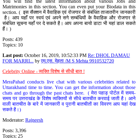
You will find the latest information about various Jobs and
Matrimonies in this section. You can even put your Biodata in this
section. ( इस सैक्शन में वैवाहिक एवं रोजगार से संबंधित ताजातरीन जानकारी
है। आप यहाँ पर स्वयं एवं अपने सगे सम्बंधियों के वैवाहिक और रोजगार से
संबंधित सूचना यहाँ पर दे सकते है। आप अपना बायो डाटा भी यहां डाल सकते
हैं। )
Posts: 439
Topics: 10
Last post:
October 16, 2019, 10:52:33 PM
Re: DHOL DAMAU
FOR MARRI...
by
एम.एस. मेहता /M S Mehta 9910532720
Celebrity Online - व्यक्ति विशेष से सीधी बात !
MeraPahad conducts live chat with various celebrities related to
Uttarakhand time to time. You can get the information about those
chats and go through the past chats here. ( मेरा पहाड़ पोर्टल में समय-
समय पर उत्तराखंड के विशेष व्यक्तियों से सीधे बातचीत करवाई जाती है। आने
वाली बातचीत के बारे में जानकारी व पुरानी बातचीतों का विवरण आप यहां देख
सकते है।)
Moderator:
Rajneesh
Posts: 3,396
Topics: 25