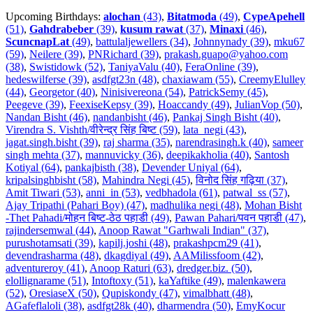
Upcoming Birthdays:
alochan
(43)
,
Bitatmoda
(49)
,
CypeApehell
(51)
,
Gahdrabeber
(39)
,
kusum rawat
(37)
,
Minaxi
(46)
,
ScuncnapLat
(49)
,
battulaljewellers (34)
,
Johnnynady (39)
,
mku67
(59)
,
Neilere (39)
,
PNRichard (39)
,
prakash.guapo@yahoo.com
(38)
,
Swistidowk (52)
,
TaniyaValu (40)
,
FeraOnline (39)
,
hedeswilferse (39)
,
asdfgt23n (48)
,
chaxiawam (55)
,
CreemyElulley
(44)
,
Georgetor (40)
,
Ninisivereona (54)
,
PatrickSemy (45)
,
Peegeve (39)
,
FeexiseKepsy (39)
,
Hoaccandy (49)
,
JulianVop (50)
,
Nandan Bisht (46)
,
nandanbisht (46)
,
Pankaj Singh Bisht (40)
,
Virendra S. Vishth/वीरेन्द्र सिंह बिष्ट (59)
,
lata_negi (43)
,
jagat.singh.bisht (39)
,
raj sharma (35)
,
narendrasingh.k (40)
,
sameer
singh mehta (37)
,
mannuvicky (36)
,
deepikakholia (40)
,
Santosh
Kotiyal (64)
,
pankajbisth (38)
,
Devender Uniyal (64)
,
kripalsinghbisht (58)
,
Mahindra Negi (45)
,
विनोद सिंह गढ़िया (37)
,
Amit Tiwari (53)
,
anni_in (53)
,
vedbhadola (61)
,
patwal_ss (57)
,
Ajay Tripathi (Pahari Boy) (47)
,
madhulika negi (48)
,
Mohan Bisht
-Thet Pahadi/मोहन बिष्ट-ठेठ पहाडी (49)
,
Pawan Pahari/पवन पहाडी (47)
,
rajindersemwal (44)
,
Anoop Rawat "Garhwali Indian" (37)
,
purushotamsati (39)
,
kapilj.joshi (48)
,
prakashpcm29 (41)
,
devendrasharma (48)
,
dkagdiyal (49)
,
AAMilissfoom (42)
,
adventureroy (41)
,
Anoop Raturi (63)
,
dredger.biz. (50)
,
elollignarame (51)
,
Intoftoxy (51)
,
kaYaftike (49)
,
malenkawera
(52)
,
OresiaseX (50)
,
Qupiskondy (47)
,
vimalbhatt (48)
,
AGafeflaloli (38)
,
asdfgt28k (40)
,
dharmendra (50)
,
EmyKocur