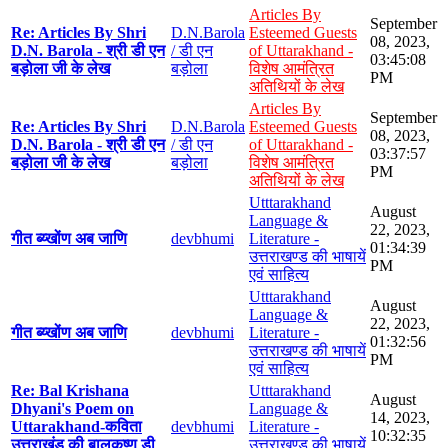
Articles By
September
Re: Articles By Shri
D.N.Barola
Esteemed Guests
08, 2023,
D.N. Barola - श्री डी एन
/ डी एन
of Uttarakhand -
03:45:08
बड़ोला जी के लेख
बड़ोला
विशेष आमंत्रित
PM
अतिथियों के लेख
Articles By
September
Re: Articles By Shri
D.N.Barola
Esteemed Guests
08, 2023,
D.N. Barola - श्री डी एन
/ डी एन
of Uttarakhand -
03:37:57
बड़ोला जी के लेख
बड़ोला
विशेष आमंत्रित
PM
अतिथियों के लेख
Utttarakhand
August
Language &
22, 2023,
गीत ब्य्खोंण अब जाणि
devbhumi
Literature -
01:34:39
उत्तराखण्ड की भाषायें
PM
एवं साहित्य
Utttarakhand
August
Language &
22, 2023,
गीत ब्य्खोंण अब जाणि
devbhumi
Literature -
01:32:56
उत्तराखण्ड की भाषायें
PM
एवं साहित्य
Re: Bal Krishana
Utttarakhand
August
Dhyani's Poem on
Language &
14, 2023,
Uttarakhand-कविता
devbhumi
Literature -
10:32:35
उत्तराखंड की बालकृष्ण डी
उत्तराखण्ड की भाषायें