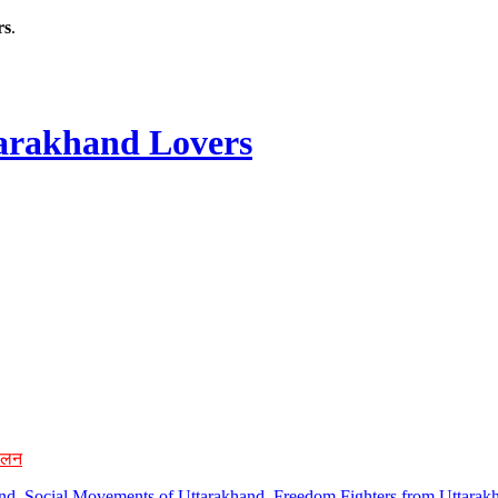
rs
.
rakhand Lovers
ोलन
hand, Social Movements of Uttarakhand, Freedom Fighters from Uttarakh