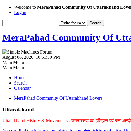
Welcome to
MeraPahad Community Of Uttarakhand Love
Log in
MeraPahad Community Of Utta
August 06, 2026, 10:51:30 PM
Main Menu
Main Menu
Home
Search
Calendar
MeraPahad Community Of Uttarakhand Lovers
Uttarakhand
Uttarakhand History & Movements - उत्तराखण्ड का इतिहास एवं जन आन्द
You can find the information related to complete History of Uttarak