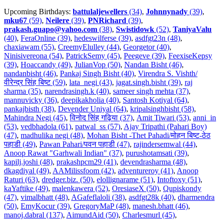
Upcoming Birthdays:
battulaljewellers
(34)
,
Johnnynady
(39)
,
mku67
(59)
,
Neilere
(39)
,
PNRichard
(39)
,
prakash.guapo@yahoo.com
(38)
,
Swistidowk
(52)
,
TaniyaValu
(40)
,
FeraOnline (39)
,
hedeswilferse (39)
,
asdfgt23n (48)
,
chaxiawam (55)
,
CreemyElulley (44)
,
Georgetor (40)
,
Ninisivereona (54)
,
PatrickSemy (45)
,
Peegeve (39)
,
FeexiseKepsy
(39)
,
Hoaccandy (49)
,
JulianVop (50)
,
Nandan Bisht (46)
,
nandanbisht (46)
,
Pankaj Singh Bisht (40)
,
Virendra S. Vishth/
वीरेन्द्र सिंह बिष्ट (59)
,
lata_negi (43)
,
jagat.singh.bisht (39)
,
raj
sharma (35)
,
narendrasingh.k (40)
,
sameer singh mehta (37)
,
mannuvicky (36)
,
deepikakholia (40)
,
Santosh Kotiyal (64)
,
pankajbisth (38)
,
Devender Uniyal (64)
,
kripalsinghbisht (58)
,
Mahindra Negi (45)
,
विनोद सिंह गढ़िया (37)
,
Amit Tiwari (53)
,
anni_in
(53)
,
vedbhadola (61)
,
patwal_ss (57)
,
Ajay Tripathi (Pahari Boy)
(47)
,
madhulika negi (48)
,
Mohan Bisht -Thet Pahadi/मोहन बिष्ट-ठेठ
पहाडी (49)
,
Pawan Pahari/पवन पहाडी (47)
,
rajindersemwal (44)
,
Anoop Rawat "Garhwali Indian" (37)
,
purushotamsati (39)
,
kapilj.joshi (48)
,
prakashpcm29 (41)
,
devendrasharma (48)
,
dkagdiyal (49)
,
AAMilissfoom (42)
,
adventureroy (41)
,
Anoop
Raturi (63)
,
dredger.biz. (50)
,
elollignarame (51)
,
Intoftoxy (51)
,
kaYaftike (49)
,
malenkawera (52)
,
OresiaseX (50)
,
Qupiskondy
(47)
,
vimalbhatt (48)
,
AGafeflaloli (38)
,
asdfgt28k (40)
,
dharmendra
(50)
,
EmyKocur (39)
,
GregoryMaP (48)
,
manesh.bhatt (46)
,
manoj.dabral (137)
,
AimundAid (50)
,
Charlesmurl (45)
,