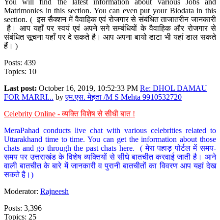
You will find the latest information about various Jobs and
Matrimonies in this section. You can even put your Biodata in this
section. ( इस सैक्शन में वैवाहिक एवं रोजगार से संबंधित ताजातरीन जानकारी
है। आप यहाँ पर स्वयं एवं अपने सगे सम्बंधियों के वैवाहिक और रोजगार से
संबंधित सूचना यहाँ पर दे सकते है। आप अपना बायो डाटा भी यहां डाल सकते
हैं। )
Posts: 439
Topics: 10
Last post:
October 16, 2019, 10:52:33 PM
Re: DHOL DAMAU
FOR MARRI...
by
एम.एस. मेहता /M S Mehta 9910532720
Celebrity Online - व्यक्ति विशेष से सीधी बात !
MeraPahad conducts live chat with various celebrities related to
Uttarakhand time to time. You can get the information about those
chats and go through the past chats here. ( मेरा पहाड़ पोर्टल में समय-
समय पर उत्तराखंड के विशेष व्यक्तियों से सीधे बातचीत करवाई जाती है। आने
वाली बातचीत के बारे में जानकारी व पुरानी बातचीतों का विवरण आप यहां देख
सकते है।)
Moderator:
Rajneesh
Posts: 3,396
Topics: 25