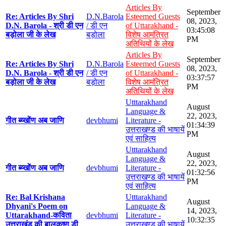
Articles By
September
Re: Articles By Shri
D.N.Barola
Esteemed Guests
08, 2023,
D.N. Barola - श्री डी एन
/ डी एन
of Uttarakhand -
03:45:08
बड़ोला जी के लेख
बड़ोला
विशेष आमंत्रित
PM
अतिथियों के लेख
Articles By
September
Re: Articles By Shri
D.N.Barola
Esteemed Guests
08, 2023,
D.N. Barola - श्री डी एन
/ डी एन
of Uttarakhand -
03:37:57
बड़ोला जी के लेख
बड़ोला
विशेष आमंत्रित
PM
अतिथियों के लेख
Utttarakhand
August
Language &
22, 2023,
गीत ब्य्खोंण अब जाणि
devbhumi
Literature -
01:34:39
उत्तराखण्ड की भाषायें
PM
एवं साहित्य
Utttarakhand
August
Language &
22, 2023,
गीत ब्य्खोंण अब जाणि
devbhumi
Literature -
01:32:56
उत्तराखण्ड की भाषायें
PM
एवं साहित्य
Re: Bal Krishana
Utttarakhand
August
Dhyani's Poem on
Language &
14, 2023,
Uttarakhand-कविता
devbhumi
Literature -
10:32:35
उत्तराखंड की बालकृष्ण डी
उत्तराखण्ड की भाषायें