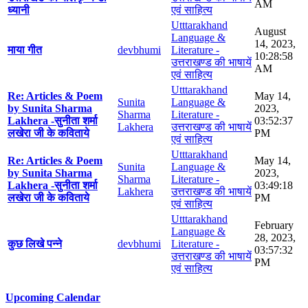
AM
ध्यानी
एवं साहित्य
Utttarakhand
August
Language &
14, 2023,
माया गीत
devbhumi
Literature -
10:28:58
उत्तराखण्ड की भाषायें
AM
एवं साहित्य
Utttarakhand
Re: Articles & Poem
May 14,
Sunita
Language &
by Sunita Sharma
2023,
Sharma
Literature -
Lakhera -सुनीता शर्मा
03:52:37
Lakhera
उत्तराखण्ड की भाषायें
लखेरा जी के कविताये
PM
एवं साहित्य
Utttarakhand
Re: Articles & Poem
May 14,
Sunita
Language &
by Sunita Sharma
2023,
Sharma
Literature -
Lakhera -सुनीता शर्मा
03:49:18
Lakhera
उत्तराखण्ड की भाषायें
लखेरा जी के कविताये
PM
एवं साहित्य
Utttarakhand
February
Language &
28, 2023,
कुछ लिखे पन्ने
devbhumi
Literature -
03:57:32
उत्तराखण्ड की भाषायें
PM
एवं साहित्य
Upcoming Calendar