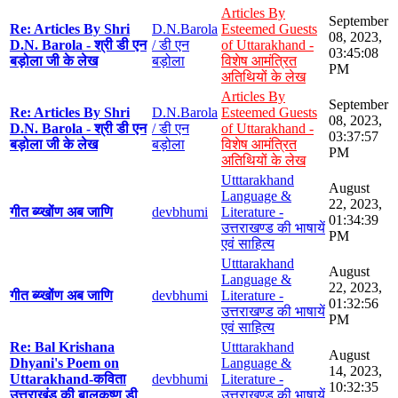
Articles By
September
Re: Articles By Shri
D.N.Barola
Esteemed Guests
08, 2023,
D.N. Barola - श्री डी एन
/ डी एन
of Uttarakhand -
03:45:08
बड़ोला जी के लेख
बड़ोला
विशेष आमंत्रित
PM
अतिथियों के लेख
Articles By
September
Re: Articles By Shri
D.N.Barola
Esteemed Guests
08, 2023,
D.N. Barola - श्री डी एन
/ डी एन
of Uttarakhand -
03:37:57
बड़ोला जी के लेख
बड़ोला
विशेष आमंत्रित
PM
अतिथियों के लेख
Utttarakhand
August
Language &
22, 2023,
गीत ब्य्खोंण अब जाणि
devbhumi
Literature -
01:34:39
उत्तराखण्ड की भाषायें
PM
एवं साहित्य
Utttarakhand
August
Language &
22, 2023,
गीत ब्य्खोंण अब जाणि
devbhumi
Literature -
01:32:56
उत्तराखण्ड की भाषायें
PM
एवं साहित्य
Re: Bal Krishana
Utttarakhand
August
Dhyani's Poem on
Language &
14, 2023,
Uttarakhand-कविता
devbhumi
Literature -
10:32:35
उत्तराखंड की बालकृष्ण डी
उत्तराखण्ड की भाषायें