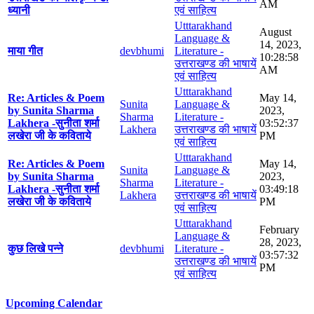
AM
ध्यानी
एवं साहित्य
Utttarakhand
August
Language &
14, 2023,
माया गीत
devbhumi
Literature -
10:28:58
उत्तराखण्ड की भाषायें
AM
एवं साहित्य
Utttarakhand
Re: Articles & Poem
May 14,
Sunita
Language &
by Sunita Sharma
2023,
Sharma
Literature -
Lakhera -सुनीता शर्मा
03:52:37
Lakhera
उत्तराखण्ड की भाषायें
लखेरा जी के कविताये
PM
एवं साहित्य
Utttarakhand
Re: Articles & Poem
May 14,
Sunita
Language &
by Sunita Sharma
2023,
Sharma
Literature -
Lakhera -सुनीता शर्मा
03:49:18
Lakhera
उत्तराखण्ड की भाषायें
लखेरा जी के कविताये
PM
एवं साहित्य
Utttarakhand
February
Language &
28, 2023,
कुछ लिखे पन्ने
devbhumi
Literature -
03:57:32
उत्तराखण्ड की भाषायें
PM
एवं साहित्य
Upcoming Calendar