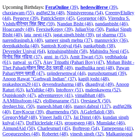
Upcoming Birthdays:
FeraOnline
(39)
,
hedeswilferse
(39)
,
chaxiawam (55)
,
asdfgt23n (48)
,
Ninisivereona (54)
,
CreemyElulley
(44)
,
Peegeve (39)
,
PatrickSemy (45)
,
Georgetor (40)
,
Virendra S.
Vishth/वीरेन्द्र सिंह बिष्ट (59)
,
Nandan Bisht (46)
,
nandanbisht (46)
,
Hoaccandy (49)
,
FeexiseKepsy (39)
,
JulianVop (50)
,
Pankaj Singh
Bisht (40)
,
lata_negi (43)
,
jagat.singh.bisht (39)
,
raj sharma (35)
,
narendrasingh.k (40)
,
sameer singh mehta (37)
,
mannuvicky (36)
,
deepikakholia (40)
,
Santosh Kotiyal (64)
,
pankajbisth (38)
,
Devender Uniyal (64)
,
kripalsinghbisht (58)
,
Mahindra Negi (45)
,
विनोद सिंह गढ़िया (37)
,
anni_in (53)
,
Amit Tiwari (53)
,
vedbhadola
(61)
,
patwal_ss (57)
,
Ajay Tripathi (Pahari Boy) (47)
,
Mohan Bisht -
Thet Pahadi/मोहन बिष्ट-ठेठ पहाडी (49)
,
madhulika negi (48)
,
Pawan
Pahari/पवन पहाडी (47)
,
rajindersemwal (44)
,
purushotamsati (39)
,
Anoop Rawat "Garhwali Indian" (37)
,
kapilj.joshi (48)
,
prakashpcm29 (41)
,
devendrasharma (48)
,
dkagdiyal (49)
,
Anoop
Raturi (63)
,
kaYaftike (49)
,
Intoftoxy (51)
,
malenkawera (52)
,
Qupiskondy (47)
,
adventureroy (41)
,
vimalbhatt (48)
,
AAMilissfoom (42)
,
elollignarame (51)
,
OresiaseX (50)
,
dredger.biz. (50)
,
manesh.bhatt (46)
,
manoj.dabral (137)
,
asdfgt28k
(40)
,
EmyKocur (39)
,
dharmendra (50)
,
AGafeflaloli (38)
,
GregoryMaP (48)
,
Vineet Jadli (37)
,
Jai Dimri (40)
,
kundan singh
kulyal (47)
,
DoFkicleelale (43)
,
grougsgep (46)
,
Munslake (46)
,
AimundAid (50)
,
Charlesmurl (45)
,
Boftreop (54)
,
Tamepenna (41)
,
Geoguezesbes (48)
,
Robertet (48)
,
vinesh singh (32)
,
Malkanigopal