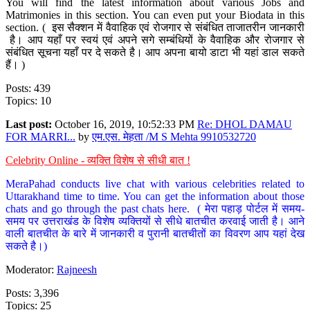
You will find the latest information about various Jobs and
Matrimonies in this section. You can even put your Biodata in this
section. ( इस सैक्शन में वैवाहिक एवं रोजगार से संबंधित ताजातरीन जानकारी
है। आप यहाँ पर स्वयं एवं अपने सगे सम्बंधियों के वैवाहिक और रोजगार से
संबंधित सूचना यहाँ पर दे सकते है। आप अपना बायो डाटा भी यहां डाल सकते
हैं। )
Posts: 439
Topics: 10
Last post:
October 16, 2019, 10:52:33 PM
Re: DHOL DAMAU
FOR MARRI...
by
एम.एस. मेहता /M S Mehta 9910532720
Celebrity Online - व्यक्ति विशेष से सीधी बात !
MeraPahad conducts live chat with various celebrities related to
Uttarakhand time to time. You can get the information about those
chats and go through the past chats here. ( मेरा पहाड़ पोर्टल में समय-
समय पर उत्तराखंड के विशेष व्यक्तियों से सीधे बातचीत करवाई जाती है। आने
वाली बातचीत के बारे में जानकारी व पुरानी बातचीतों का विवरण आप यहां देख
सकते है।)
Moderator:
Rajneesh
Posts: 3,396
Topics: 25