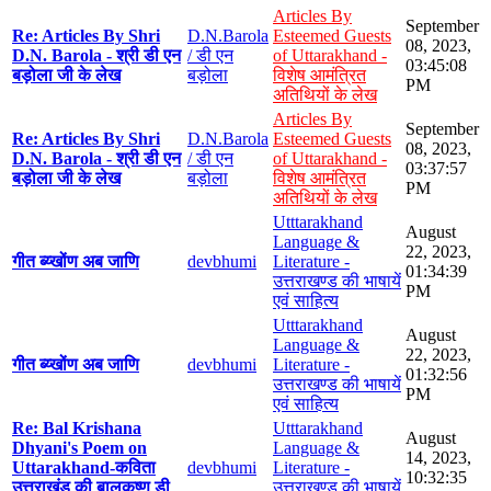
Articles By
September
Re: Articles By Shri
D.N.Barola
Esteemed Guests
08, 2023,
D.N. Barola - श्री डी एन
/ डी एन
of Uttarakhand -
03:45:08
बड़ोला जी के लेख
बड़ोला
विशेष आमंत्रित
PM
अतिथियों के लेख
Articles By
September
Re: Articles By Shri
D.N.Barola
Esteemed Guests
08, 2023,
D.N. Barola - श्री डी एन
/ डी एन
of Uttarakhand -
03:37:57
बड़ोला जी के लेख
बड़ोला
विशेष आमंत्रित
PM
अतिथियों के लेख
Utttarakhand
August
Language &
22, 2023,
गीत ब्य्खोंण अब जाणि
devbhumi
Literature -
01:34:39
उत्तराखण्ड की भाषायें
PM
एवं साहित्य
Utttarakhand
August
Language &
22, 2023,
गीत ब्य्खोंण अब जाणि
devbhumi
Literature -
01:32:56
उत्तराखण्ड की भाषायें
PM
एवं साहित्य
Re: Bal Krishana
Utttarakhand
August
Dhyani's Poem on
Language &
14, 2023,
Uttarakhand-कविता
devbhumi
Literature -
10:32:35
उत्तराखंड की बालकृष्ण डी
उत्तराखण्ड की भाषायें