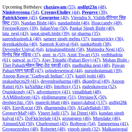
Upcoming Birthdays:
chaxiawam
(55)
,
asdfgt23n
(48)
,
Ninisivereona
(54)
,
CreemyElulley
(44)
,
Peegeve
(39)
,
PatrickSemy
(45)
,
Georgetor
(40)
,
Virendra S. Vishth/वीरेन्द्र सिंह
बिष्ट (59)
,
Nandan Bisht (46)
,
nandanbisht (46)
,
Hoaccandy (49)
,
FeexiseKepsy (39)
,
JulianVop (50)
,
Pankaj Singh Bisht (40)
,
lata_negi (43)
,
jagat.singh.bisht (39)
,
raj sharma (35)
,
narendrasingh.k (40)
,
sameer singh mehta (37)
,
mannuvicky (36)
,
deepikakholia (40)
,
Santosh Kotiyal (64)
,
pankajbisth (38)
,
Devender Uniyal (64)
,
kripalsinghbisht (58)
,
Mahindra Negi (45)
,
विनोद सिंह गढ़िया (37)
,
anni_in (53)
,
Amit Tiwari (53)
,
vedbhadola
(61)
,
patwal_ss (57)
,
Ajay Tripathi (Pahari Boy) (47)
,
Mohan Bisht -
Thet Pahadi/मोहन बिष्ट-ठेठ पहाडी (49)
,
madhulika negi (48)
,
Pawan
Pahari/पवन पहाडी (47)
,
rajindersemwal (44)
,
purushotamsati (39)
,
Anoop Rawat "Garhwali Indian" (37)
,
kapilj.joshi (48)
,
prakashpcm29 (41)
,
devendrasharma (48)
,
dkagdiyal (49)
,
Anoop
Raturi (63)
,
kaYaftike (49)
,
Intoftoxy (51)
,
malenkawera (52)
,
Qupiskondy (47)
,
adventureroy (41)
,
vimalbhatt (48)
,
AAMilissfoom (42)
,
elollignarame (51)
,
OresiaseX (50)
,
dredger.biz. (50)
,
manesh.bhatt (46)
,
manoj.dabral (137)
,
asdfgt28k
(40)
,
EmyKocur (39)
,
dharmendra (50)
,
AGafeflaloli (38)
,
GregoryMaP (48)
,
Vineet Jadli (37)
,
Jai Dimri (40)
,
kundan singh
kulyal (47)
,
DoFkicleelale (43)
,
grougsgep (46)
,
Munslake (46)
,
AimundAid (50)
,
Charlesmurl (45)
,
Boftreop (54)
,
Tamepenna (41)
,
Geoguezesbes (48)
,
Robertet (48)
,
vinesh singh (32)
,
Malkanigopal