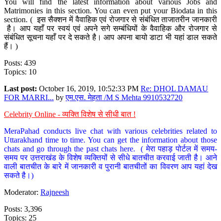
You will find the latest information about various Jobs and
Matrimonies in this section. You can even put your Biodata in this
section. ( इस सैक्शन में वैवाहिक एवं रोजगार से संबंधित ताजातरीन जानकारी
है। आप यहाँ पर स्वयं एवं अपने सगे सम्बंधियों के वैवाहिक और रोजगार से
संबंधित सूचना यहाँ पर दे सकते है। आप अपना बायो डाटा भी यहां डाल सकते
हैं। )
Posts: 439
Topics: 10
Last post:
October 16, 2019, 10:52:33 PM
Re: DHOL DAMAU
FOR MARRI...
by
एम.एस. मेहता /M S Mehta 9910532720
Celebrity Online - व्यक्ति विशेष से सीधी बात !
MeraPahad conducts live chat with various celebrities related to
Uttarakhand time to time. You can get the information about those
chats and go through the past chats here. ( मेरा पहाड़ पोर्टल में समय-
समय पर उत्तराखंड के विशेष व्यक्तियों से सीधे बातचीत करवाई जाती है। आने
वाली बातचीत के बारे में जानकारी व पुरानी बातचीतों का विवरण आप यहां देख
सकते है।)
Moderator:
Rajneesh
Posts: 3,396
Topics: 25