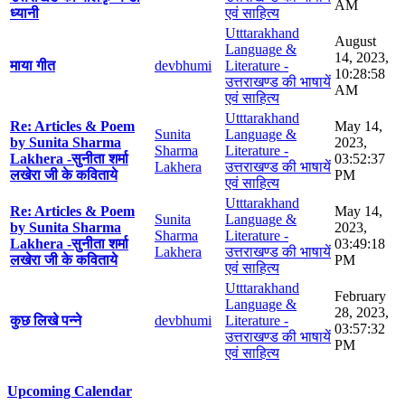
AM
ध्यानी
एवं साहित्य
Utttarakhand
August
Language &
14, 2023,
माया गीत
devbhumi
Literature -
10:28:58
उत्तराखण्ड की भाषायें
AM
एवं साहित्य
Utttarakhand
Re: Articles & Poem
May 14,
Sunita
Language &
by Sunita Sharma
2023,
Sharma
Literature -
Lakhera -सुनीता शर्मा
03:52:37
Lakhera
उत्तराखण्ड की भाषायें
लखेरा जी के कविताये
PM
एवं साहित्य
Utttarakhand
Re: Articles & Poem
May 14,
Sunita
Language &
by Sunita Sharma
2023,
Sharma
Literature -
Lakhera -सुनीता शर्मा
03:49:18
Lakhera
उत्तराखण्ड की भाषायें
लखेरा जी के कविताये
PM
एवं साहित्य
Utttarakhand
February
Language &
28, 2023,
कुछ लिखे पन्ने
devbhumi
Literature -
03:57:32
उत्तराखण्ड की भाषायें
PM
एवं साहित्य
Upcoming Calendar