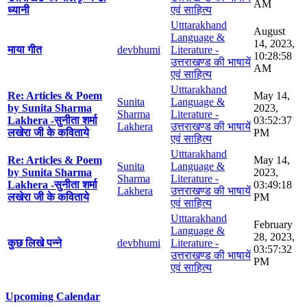
AM
ध्यानी
एवं साहित्य
Utttarakhand
August
Language &
14, 2023,
माया गीत
devbhumi
Literature -
10:28:58
उत्तराखण्ड की भाषायें
AM
एवं साहित्य
Utttarakhand
Re: Articles & Poem
May 14,
Sunita
Language &
by Sunita Sharma
2023,
Sharma
Literature -
Lakhera -सुनीता शर्मा
03:52:37
Lakhera
उत्तराखण्ड की भाषायें
लखेरा जी के कविताये
PM
एवं साहित्य
Utttarakhand
Re: Articles & Poem
May 14,
Sunita
Language &
by Sunita Sharma
2023,
Sharma
Literature -
Lakhera -सुनीता शर्मा
03:49:18
Lakhera
उत्तराखण्ड की भाषायें
लखेरा जी के कविताये
PM
एवं साहित्य
Utttarakhand
February
Language &
28, 2023,
कुछ लिखे पन्ने
devbhumi
Literature -
03:57:32
उत्तराखण्ड की भाषायें
PM
एवं साहित्य
Upcoming Calendar