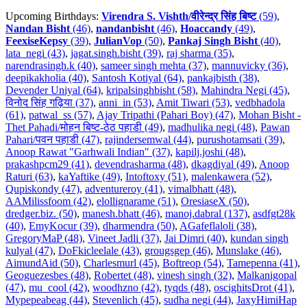
Upcoming Birthdays:
Virendra S. Vishth/वीरेन्द्र सिंह बिष्ट
(59)
,
Nandan Bisht
(46)
,
nandanbisht
(46)
,
Hoaccandy
(49)
,
FeexiseKepsy
(39)
,
JulianVop
(50)
,
Pankaj Singh Bisht
(40)
,
lata_negi (43)
,
jagat.singh.bisht (39)
,
raj sharma (35)
,
narendrasingh.k (40)
,
sameer singh mehta (37)
,
mannuvicky (36)
,
deepikakholia (40)
,
Santosh Kotiyal (64)
,
pankajbisth (38)
,
Devender Uniyal (64)
,
kripalsinghbisht (58)
,
Mahindra Negi (45)
,
विनोद सिंह गढ़िया (37)
,
anni_in (53)
,
Amit Tiwari (53)
,
vedbhadola
(61)
,
patwal_ss (57)
,
Ajay Tripathi (Pahari Boy) (47)
,
Mohan Bisht -
Thet Pahadi/मोहन बिष्ट-ठेठ पहाडी (49)
,
madhulika negi (48)
,
Pawan
Pahari/पवन पहाडी (47)
,
rajindersemwal (44)
,
purushotamsati (39)
,
Anoop Rawat "Garhwali Indian" (37)
,
kapilj.joshi (48)
,
prakashpcm29 (41)
,
devendrasharma (48)
,
dkagdiyal (49)
,
Anoop
Raturi (63)
,
kaYaftike (49)
,
Intoftoxy (51)
,
malenkawera (52)
,
Qupiskondy (47)
,
adventureroy (41)
,
vimalbhatt (48)
,
AAMilissfoom (42)
,
elollignarame (51)
,
OresiaseX (50)
,
dredger.biz. (50)
,
manesh.bhatt (46)
,
manoj.dabral (137)
,
asdfgt28k
(40)
,
EmyKocur (39)
,
dharmendra (50)
,
AGafeflaloli (38)
,
GregoryMaP (48)
,
Vineet Jadli (37)
,
Jai Dimri (40)
,
kundan singh
kulyal (47)
,
DoFkicleelale (43)
,
grougsgep (46)
,
Munslake (46)
,
AimundAid (50)
,
Charlesmurl (45)
,
Boftreop (54)
,
Tamepenna (41)
,
Geoguezesbes (48)
,
Robertet (48)
,
vinesh singh (32)
,
Malkanigopal
(47)
,
mu_cool (42)
,
woodhzno (42)
,
tyqds (48)
,
oscighitsDrot (41)
,
Mypepeabeag (44)
,
Stevenlich (45)
,
sudha negi (44)
,
JaxyHimiHap