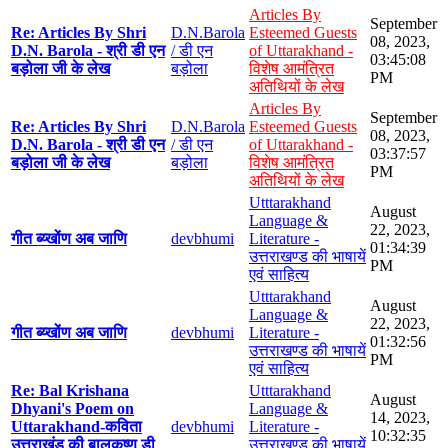
Articles By
September
Re: Articles By Shri
D.N.Barola
Esteemed Guests
08, 2023,
D.N. Barola - श्री डी एन
/ डी एन
of Uttarakhand -
03:45:08
बड़ोला जी के लेख
बड़ोला
विशेष आमंत्रित
PM
अतिथियों के लेख
Articles By
September
Re: Articles By Shri
D.N.Barola
Esteemed Guests
08, 2023,
D.N. Barola - श्री डी एन
/ डी एन
of Uttarakhand -
03:37:57
बड़ोला जी के लेख
बड़ोला
विशेष आमंत्रित
PM
अतिथियों के लेख
Utttarakhand
August
Language &
22, 2023,
गीत ब्य्खोंण अब जाणि
devbhumi
Literature -
01:34:39
उत्तराखण्ड की भाषायें
PM
एवं साहित्य
Utttarakhand
August
Language &
22, 2023,
गीत ब्य्खोंण अब जाणि
devbhumi
Literature -
01:32:56
उत्तराखण्ड की भाषायें
PM
एवं साहित्य
Re: Bal Krishana
Utttarakhand
August
Dhyani's Poem on
Language &
14, 2023,
Uttarakhand-कविता
devbhumi
Literature -
10:32:35
उत्तराखंड की बालकृष्ण डी
उत्तराखण्ड की भाषायें