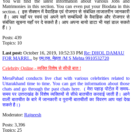
You will find the latest information about various Jobs and
Matrimonies in this section. You can even put your Biodata in this
section. ( इस सैक्शन में वैवाहिक एवं रोजगार से संबंधित ताजातरीन जानकारी
है। आप यहाँ पर स्वयं एवं अपने सगे सम्बंधियों के वैवाहिक और रोजगार से
संबंधित सूचना यहाँ पर दे सकते है। आप अपना बायो डाटा भी यहां डाल सकते
हैं। )
Posts: 439
Topics: 10
Last post:
October 16, 2019, 10:52:33 PM
Re: DHOL DAMAU
FOR MARRI...
by
एम.एस. मेहता /M S Mehta 9910532720
Celebrity Online - व्यक्ति विशेष से सीधी बात !
MeraPahad conducts live chat with various celebrities related to
Uttarakhand time to time. You can get the information about those
chats and go through the past chats here. ( मेरा पहाड़ पोर्टल में समय-
समय पर उत्तराखंड के विशेष व्यक्तियों से सीधे बातचीत करवाई जाती है। आने
वाली बातचीत के बारे में जानकारी व पुरानी बातचीतों का विवरण आप यहां देख
सकते है।)
Moderator:
Rajneesh
Posts: 3,396
Topics: 25