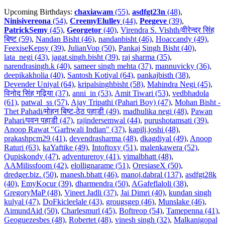
Upcoming Birthdays:
chaxiawam
(55)
,
asdfgt23n
(48)
,
Ninisivereona
(54)
,
CreemyElulley
(44)
,
Peegeve
(39)
,
PatrickSemy
(45)
,
Georgetor
(40)
,
Virendra S. Vishth/वीरेन्द्र सिंह
बिष्ट (59)
,
Nandan Bisht (46)
,
nandanbisht (46)
,
Hoaccandy (49)
,
FeexiseKepsy (39)
,
JulianVop (50)
,
Pankaj Singh Bisht (40)
,
lata_negi (43)
,
jagat.singh.bisht (39)
,
raj sharma (35)
,
narendrasingh.k (40)
,
sameer singh mehta (37)
,
mannuvicky (36)
,
deepikakholia (40)
,
Santosh Kotiyal (64)
,
pankajbisth (38)
,
Devender Uniyal (64)
,
kripalsinghbisht (58)
,
Mahindra Negi (45)
,
विनोद सिंह गढ़िया (37)
,
anni_in (53)
,
Amit Tiwari (53)
,
vedbhadola
(61)
,
patwal_ss (57)
,
Ajay Tripathi (Pahari Boy) (47)
,
Mohan Bisht -
Thet Pahadi/मोहन बिष्ट-ठेठ पहाडी (49)
,
madhulika negi (48)
,
Pawan
Pahari/पवन पहाडी (47)
,
rajindersemwal (44)
,
purushotamsati (39)
,
Anoop Rawat "Garhwali Indian" (37)
,
kapilj.joshi (48)
,
prakashpcm29 (41)
,
devendrasharma (48)
,
dkagdiyal (49)
,
Anoop
Raturi (63)
,
kaYaftike (49)
,
Intoftoxy (51)
,
malenkawera (52)
,
Qupiskondy (47)
,
adventureroy (41)
,
vimalbhatt (48)
,
AAMilissfoom (42)
,
elollignarame (51)
,
OresiaseX (50)
,
dredger.biz. (50)
,
manesh.bhatt (46)
,
manoj.dabral (137)
,
asdfgt28k
(40)
,
EmyKocur (39)
,
dharmendra (50)
,
AGafeflaloli (38)
,
GregoryMaP (48)
,
Vineet Jadli (37)
,
Jai Dimri (40)
,
kundan singh
kulyal (47)
,
DoFkicleelale (43)
,
grougsgep (46)
,
Munslake (46)
,
AimundAid (50)
,
Charlesmurl (45)
,
Boftreop (54)
,
Tamepenna (41)
,
Geoguezesbes (48)
,
Robertet (48)
,
vinesh singh (32)
,
Malkanigopal