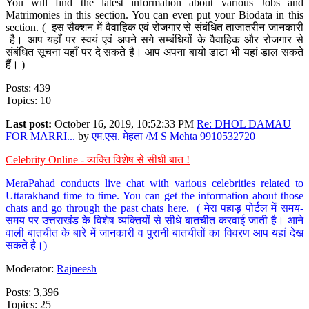
You will find the latest information about various Jobs and
Matrimonies in this section. You can even put your Biodata in this
section. ( इस सैक्शन में वैवाहिक एवं रोजगार से संबंधित ताजातरीन जानकारी
है। आप यहाँ पर स्वयं एवं अपने सगे सम्बंधियों के वैवाहिक और रोजगार से
संबंधित सूचना यहाँ पर दे सकते है। आप अपना बायो डाटा भी यहां डाल सकते
हैं। )
Posts: 439
Topics: 10
Last post:
October 16, 2019, 10:52:33 PM
Re: DHOL DAMAU
FOR MARRI...
by
एम.एस. मेहता /M S Mehta 9910532720
Celebrity Online - व्यक्ति विशेष से सीधी बात !
MeraPahad conducts live chat with various celebrities related to
Uttarakhand time to time. You can get the information about those
chats and go through the past chats here. ( मेरा पहाड़ पोर्टल में समय-
समय पर उत्तराखंड के विशेष व्यक्तियों से सीधे बातचीत करवाई जाती है। आने
वाली बातचीत के बारे में जानकारी व पुरानी बातचीतों का विवरण आप यहां देख
सकते है।)
Moderator:
Rajneesh
Posts: 3,396
Topics: 25