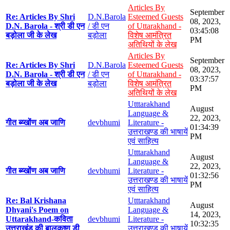
Articles By
September
Re: Articles By Shri
D.N.Barola
Esteemed Guests
08, 2023,
D.N. Barola - श्री डी एन
/ डी एन
of Uttarakhand -
03:45:08
बड़ोला जी के लेख
बड़ोला
विशेष आमंत्रित
PM
अतिथियों के लेख
Articles By
September
Re: Articles By Shri
D.N.Barola
Esteemed Guests
08, 2023,
D.N. Barola - श्री डी एन
/ डी एन
of Uttarakhand -
03:37:57
बड़ोला जी के लेख
बड़ोला
विशेष आमंत्रित
PM
अतिथियों के लेख
Utttarakhand
August
Language &
22, 2023,
गीत ब्य्खोंण अब जाणि
devbhumi
Literature -
01:34:39
उत्तराखण्ड की भाषायें
PM
एवं साहित्य
Utttarakhand
August
Language &
22, 2023,
गीत ब्य्खोंण अब जाणि
devbhumi
Literature -
01:32:56
उत्तराखण्ड की भाषायें
PM
एवं साहित्य
Re: Bal Krishana
Utttarakhand
August
Dhyani's Poem on
Language &
14, 2023,
Uttarakhand-कविता
devbhumi
Literature -
10:32:35
उत्तराखंड की बालकृष्ण डी
उत्तराखण्ड की भाषायें