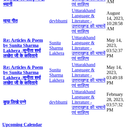
AM
ध्यानी
एवं साहित्य
Utttarakhand
August
Language &
14, 2023,
माया गीत
devbhumi
Literature -
10:28:58
उत्तराखण्ड की भाषायें
AM
एवं साहित्य
Utttarakhand
Re: Articles & Poem
May 14,
Sunita
Language &
by Sunita Sharma
2023,
Sharma
Literature -
Lakhera -सुनीता शर्मा
03:52:37
Lakhera
उत्तराखण्ड की भाषायें
लखेरा जी के कविताये
PM
एवं साहित्य
Utttarakhand
Re: Articles & Poem
May 14,
Sunita
Language &
by Sunita Sharma
2023,
Sharma
Literature -
Lakhera -सुनीता शर्मा
03:49:18
Lakhera
उत्तराखण्ड की भाषायें
लखेरा जी के कविताये
PM
एवं साहित्य
Utttarakhand
February
Language &
28, 2023,
कुछ लिखे पन्ने
devbhumi
Literature -
03:57:32
उत्तराखण्ड की भाषायें
PM
एवं साहित्य
Upcoming Calendar