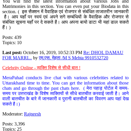
You will find the latest information about various Jobs and
Matrimonies in this section. You can even put your Biodata in this
section. ( इस सैक्शन में वैवाहिक एवं रोजगार से संबंधित ताजातरीन जानकारी
है। आप यहाँ पर स्वयं एवं अपने सगे सम्बंधियों के वैवाहिक और रोजगार से
संबंधित सूचना यहाँ पर दे सकते है। आप अपना बायो डाटा भी यहां डाल सकते
हैं। )
Posts: 439
Topics: 10
Last post:
October 16, 2019, 10:52:33 PM
Re: DHOL DAMAU
FOR MARRI...
by
एम.एस. मेहता /M S Mehta 9910532720
Celebrity Online - व्यक्ति विशेष से सीधी बात !
MeraPahad conducts live chat with various celebrities related to
Uttarakhand time to time. You can get the information about those
chats and go through the past chats here. ( मेरा पहाड़ पोर्टल में समय-
समय पर उत्तराखंड के विशेष व्यक्तियों से सीधे बातचीत करवाई जाती है। आने
वाली बातचीत के बारे में जानकारी व पुरानी बातचीतों का विवरण आप यहां देख
सकते है।)
Moderator:
Rajneesh
Posts: 3,396
Topics: 25