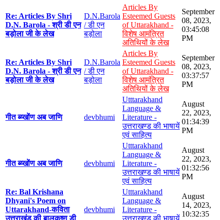
Articles By
September
Re: Articles By Shri
D.N.Barola
Esteemed Guests
08, 2023,
D.N. Barola - श्री डी एन
/ डी एन
of Uttarakhand -
03:45:08
बड़ोला जी के लेख
बड़ोला
विशेष आमंत्रित
PM
अतिथियों के लेख
Articles By
September
Re: Articles By Shri
D.N.Barola
Esteemed Guests
08, 2023,
D.N. Barola - श्री डी एन
/ डी एन
of Uttarakhand -
03:37:57
बड़ोला जी के लेख
बड़ोला
विशेष आमंत्रित
PM
अतिथियों के लेख
Utttarakhand
August
Language &
22, 2023,
गीत ब्य्खोंण अब जाणि
devbhumi
Literature -
01:34:39
उत्तराखण्ड की भाषायें
PM
एवं साहित्य
Utttarakhand
August
Language &
22, 2023,
गीत ब्य्खोंण अब जाणि
devbhumi
Literature -
01:32:56
उत्तराखण्ड की भाषायें
PM
एवं साहित्य
Re: Bal Krishana
Utttarakhand
August
Dhyani's Poem on
Language &
14, 2023,
Uttarakhand-कविता
devbhumi
Literature -
10:32:35
उत्तराखंड की बालकृष्ण डी
उत्तराखण्ड की भाषायें