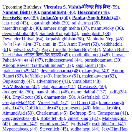
Upcoming Birthdays:
Virendra S. Vishth/वीरेन्द्र सिंह बिष्ट
(59)
,
Nandan Bisht
(46)
,
nandanbisht
(46)
,
Hoaccandy
(49)
,
FeexiseKepsy
(39)
,
JulianVop
(50)
,
Pankaj Singh Bisht
(40)
,
lata_negi (43)
,
jagat.singh.bisht (39)
,
raj sharma (35)
,
narendrasingh.k (40)
,
sameer singh mehta (37)
,
mannuvicky (36)
,
deepikakholia (40)
,
Santosh Kotiyal (64)
,
pankajbisth (38)
,
Devender Uniyal (64)
,
kripalsinghbisht (58)
,
Mahindra Negi (45)
,
विनोद सिंह गढ़िया (37)
,
anni_in (53)
,
Amit Tiwari (53)
,
vedbhadola
(61)
,
patwal_ss (57)
,
Ajay Tripathi (Pahari Boy) (47)
,
Mohan Bisht -
Thet Pahadi/मोहन बिष्ट-ठेठ पहाडी (49)
,
madhulika negi (48)
,
Pawan
Pahari/पवन पहाडी (47)
,
rajindersemwal (44)
,
purushotamsati (39)
,
Anoop Rawat "Garhwali Indian" (37)
,
kapilj.joshi (48)
,
prakashpcm29 (41)
,
devendrasharma (48)
,
dkagdiyal (49)
,
Anoop
Raturi (63)
,
kaYaftike (49)
,
Intoftoxy (51)
,
malenkawera (52)
,
Qupiskondy (47)
,
adventureroy (41)
,
vimalbhatt (48)
,
AAMilissfoom (42)
,
elollignarame (51)
,
OresiaseX (50)
,
dredger.biz. (50)
,
manesh.bhatt (46)
,
manoj.dabral (137)
,
asdfgt28k
(40)
,
EmyKocur (39)
,
dharmendra (50)
,
AGafeflaloli (38)
,
GregoryMaP (48)
,
Vineet Jadli (37)
,
Jai Dimri (40)
,
kundan singh
kulyal (47)
,
DoFkicleelale (43)
,
grougsgep (46)
,
Munslake (46)
,
AimundAid (50)
,
Charlesmurl (45)
,
Boftreop (54)
,
Tamepenna (41)
,
Geoguezesbes (48)
,
Robertet (48)
,
vinesh singh (32)
,
Malkanigopal
(47)
,
mu_cool (42)
,
woodhzno (42)
,
tyqds (48)
,
oscighitsDrot (41)
,
Mypepeabeag (44)
,
Stevenlich (45)
,
sudha negi (44)
,
JaxyHimiHap