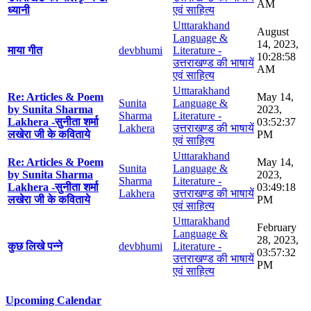
AM
ध्यानी
एवं साहित्य
Utttarakhand
August
Language &
14, 2023,
माया गीत
devbhumi
Literature -
10:28:58
उत्तराखण्ड की भाषायें
AM
एवं साहित्य
Utttarakhand
Re: Articles & Poem
May 14,
Sunita
Language &
by Sunita Sharma
2023,
Sharma
Literature -
Lakhera -सुनीता शर्मा
03:52:37
Lakhera
उत्तराखण्ड की भाषायें
लखेरा जी के कविताये
PM
एवं साहित्य
Utttarakhand
Re: Articles & Poem
May 14,
Sunita
Language &
by Sunita Sharma
2023,
Sharma
Literature -
Lakhera -सुनीता शर्मा
03:49:18
Lakhera
उत्तराखण्ड की भाषायें
लखेरा जी के कविताये
PM
एवं साहित्य
Utttarakhand
February
Language &
28, 2023,
कुछ लिखे पन्ने
devbhumi
Literature -
03:57:32
उत्तराखण्ड की भाषायें
PM
एवं साहित्य
Upcoming Calendar