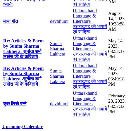
AM
ध्यानी
एवं साहित्य
Utttarakhand
August
Language &
14, 2023,
माया गीत
devbhumi
Literature -
10:28:58
उत्तराखण्ड की भाषायें
AM
एवं साहित्य
Utttarakhand
Re: Articles & Poem
May 14,
Sunita
Language &
by Sunita Sharma
2023,
Sharma
Literature -
Lakhera -सुनीता शर्मा
03:52:37
Lakhera
उत्तराखण्ड की भाषायें
लखेरा जी के कविताये
PM
एवं साहित्य
Utttarakhand
Re: Articles & Poem
May 14,
Sunita
Language &
by Sunita Sharma
2023,
Sharma
Literature -
Lakhera -सुनीता शर्मा
03:49:18
Lakhera
उत्तराखण्ड की भाषायें
लखेरा जी के कविताये
PM
एवं साहित्य
Utttarakhand
February
Language &
28, 2023,
कुछ लिखे पन्ने
devbhumi
Literature -
03:57:32
उत्तराखण्ड की भाषायें
PM
एवं साहित्य
Upcoming Calendar