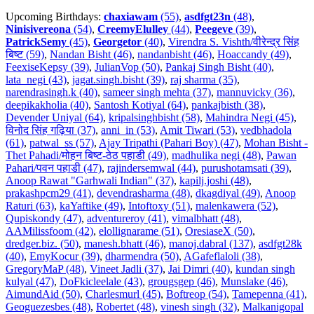
Upcoming Birthdays:
chaxiawam
(55)
,
asdfgt23n
(48)
,
Ninisivereona
(54)
,
CreemyElulley
(44)
,
Peegeve
(39)
,
PatrickSemy
(45)
,
Georgetor
(40)
,
Virendra S. Vishth/वीरेन्द्र सिंह
बिष्ट (59)
,
Nandan Bisht (46)
,
nandanbisht (46)
,
Hoaccandy (49)
,
FeexiseKepsy (39)
,
JulianVop (50)
,
Pankaj Singh Bisht (40)
,
lata_negi (43)
,
jagat.singh.bisht (39)
,
raj sharma (35)
,
narendrasingh.k (40)
,
sameer singh mehta (37)
,
mannuvicky (36)
,
deepikakholia (40)
,
Santosh Kotiyal (64)
,
pankajbisth (38)
,
Devender Uniyal (64)
,
kripalsinghbisht (58)
,
Mahindra Negi (45)
,
विनोद सिंह गढ़िया (37)
,
anni_in (53)
,
Amit Tiwari (53)
,
vedbhadola
(61)
,
patwal_ss (57)
,
Ajay Tripathi (Pahari Boy) (47)
,
Mohan Bisht -
Thet Pahadi/मोहन बिष्ट-ठेठ पहाडी (49)
,
madhulika negi (48)
,
Pawan
Pahari/पवन पहाडी (47)
,
rajindersemwal (44)
,
purushotamsati (39)
,
Anoop Rawat "Garhwali Indian" (37)
,
kapilj.joshi (48)
,
prakashpcm29 (41)
,
devendrasharma (48)
,
dkagdiyal (49)
,
Anoop
Raturi (63)
,
kaYaftike (49)
,
Intoftoxy (51)
,
malenkawera (52)
,
Qupiskondy (47)
,
adventureroy (41)
,
vimalbhatt (48)
,
AAMilissfoom (42)
,
elollignarame (51)
,
OresiaseX (50)
,
dredger.biz. (50)
,
manesh.bhatt (46)
,
manoj.dabral (137)
,
asdfgt28k
(40)
,
EmyKocur (39)
,
dharmendra (50)
,
AGafeflaloli (38)
,
GregoryMaP (48)
,
Vineet Jadli (37)
,
Jai Dimri (40)
,
kundan singh
kulyal (47)
,
DoFkicleelale (43)
,
grougsgep (46)
,
Munslake (46)
,
AimundAid (50)
,
Charlesmurl (45)
,
Boftreop (54)
,
Tamepenna (41)
,
Geoguezesbes (48)
,
Robertet (48)
,
vinesh singh (32)
,
Malkanigopal