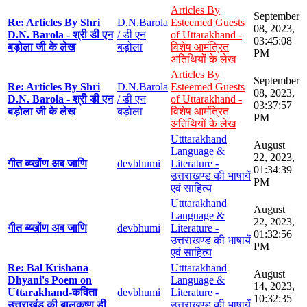
Articles By
September
Re: Articles By Shri
D.N.Barola
Esteemed Guests
08, 2023,
D.N. Barola - श्री डी एन
/ डी एन
of Uttarakhand -
03:45:08
बड़ोला जी के लेख
बड़ोला
विशेष आमंत्रित
PM
अतिथियों के लेख
Articles By
September
Re: Articles By Shri
D.N.Barola
Esteemed Guests
08, 2023,
D.N. Barola - श्री डी एन
/ डी एन
of Uttarakhand -
03:37:57
बड़ोला जी के लेख
बड़ोला
विशेष आमंत्रित
PM
अतिथियों के लेख
Utttarakhand
August
Language &
22, 2023,
गीत ब्य्खोंण अब जाणि
devbhumi
Literature -
01:34:39
उत्तराखण्ड की भाषायें
PM
एवं साहित्य
Utttarakhand
August
Language &
22, 2023,
गीत ब्य्खोंण अब जाणि
devbhumi
Literature -
01:32:56
उत्तराखण्ड की भाषायें
PM
एवं साहित्य
Re: Bal Krishana
Utttarakhand
August
Dhyani's Poem on
Language &
14, 2023,
Uttarakhand-कविता
devbhumi
Literature -
10:32:35
उत्तराखंड की बालकृष्ण डी
उत्तराखण्ड की भाषायें