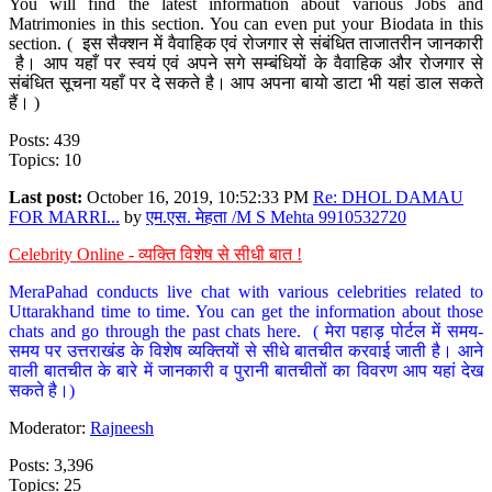
You will find the latest information about various Jobs and
Matrimonies in this section. You can even put your Biodata in this
section. ( इस सैक्शन में वैवाहिक एवं रोजगार से संबंधित ताजातरीन जानकारी
है। आप यहाँ पर स्वयं एवं अपने सगे सम्बंधियों के वैवाहिक और रोजगार से
संबंधित सूचना यहाँ पर दे सकते है। आप अपना बायो डाटा भी यहां डाल सकते
हैं। )
Posts: 439
Topics: 10
Last post:
October 16, 2019, 10:52:33 PM
Re: DHOL DAMAU
FOR MARRI...
by
एम.एस. मेहता /M S Mehta 9910532720
Celebrity Online - व्यक्ति विशेष से सीधी बात !
MeraPahad conducts live chat with various celebrities related to
Uttarakhand time to time. You can get the information about those
chats and go through the past chats here. ( मेरा पहाड़ पोर्टल में समय-
समय पर उत्तराखंड के विशेष व्यक्तियों से सीधे बातचीत करवाई जाती है। आने
वाली बातचीत के बारे में जानकारी व पुरानी बातचीतों का विवरण आप यहां देख
सकते है।)
Moderator:
Rajneesh
Posts: 3,396
Topics: 25