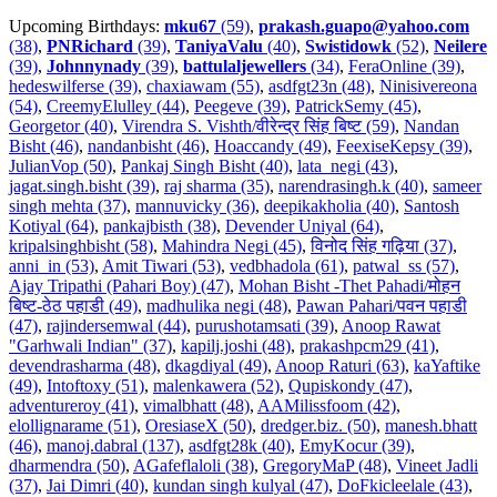
Upcoming Birthdays:
mku67
(59)
,
prakash.guapo@yahoo.com
(38)
,
PNRichard
(39)
,
TaniyaValu
(40)
,
Swistidowk
(52)
,
Neilere
(39)
,
Johnnynady
(39)
,
battulaljewellers
(34)
,
FeraOnline (39)
,
hedeswilferse (39)
,
chaxiawam (55)
,
asdfgt23n (48)
,
Ninisivereona
(54)
,
CreemyElulley (44)
,
Peegeve (39)
,
PatrickSemy (45)
,
Georgetor (40)
,
Virendra S. Vishth/वीरेन्द्र सिंह बिष्ट (59)
,
Nandan
Bisht (46)
,
nandanbisht (46)
,
Hoaccandy (49)
,
FeexiseKepsy (39)
,
JulianVop (50)
,
Pankaj Singh Bisht (40)
,
lata_negi (43)
,
jagat.singh.bisht (39)
,
raj sharma (35)
,
narendrasingh.k (40)
,
sameer
singh mehta (37)
,
mannuvicky (36)
,
deepikakholia (40)
,
Santosh
Kotiyal (64)
,
pankajbisth (38)
,
Devender Uniyal (64)
,
kripalsinghbisht (58)
,
Mahindra Negi (45)
,
विनोद सिंह गढ़िया (37)
,
anni_in (53)
,
Amit Tiwari (53)
,
vedbhadola (61)
,
patwal_ss (57)
,
Ajay Tripathi (Pahari Boy) (47)
,
Mohan Bisht -Thet Pahadi/मोहन
बिष्ट-ठेठ पहाडी (49)
,
madhulika negi (48)
,
Pawan Pahari/पवन पहाडी
(47)
,
rajindersemwal (44)
,
purushotamsati (39)
,
Anoop Rawat
"Garhwali Indian" (37)
,
kapilj.joshi (48)
,
prakashpcm29 (41)
,
devendrasharma (48)
,
dkagdiyal (49)
,
Anoop Raturi (63)
,
kaYaftike
(49)
,
Intoftoxy (51)
,
malenkawera (52)
,
Qupiskondy (47)
,
adventureroy (41)
,
vimalbhatt (48)
,
AAMilissfoom (42)
,
elollignarame (51)
,
OresiaseX (50)
,
dredger.biz. (50)
,
manesh.bhatt
(46)
,
manoj.dabral (137)
,
asdfgt28k (40)
,
EmyKocur (39)
,
dharmendra (50)
,
AGafeflaloli (38)
,
GregoryMaP (48)
,
Vineet Jadli
(37)
,
Jai Dimri (40)
,
kundan singh kulyal (47)
,
DoFkicleelale (43)
,