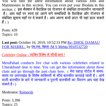
You will find the latest information about various Jobs and
Matrimonies in this section. You can even put your Biodata in this
section. ( इस सैक्शन में वैवाहिक एवं रोजगार से संबंधित ताजातरीन जानकारी
है। आप यहाँ पर स्वयं एवं अपने सगे सम्बंधियों के वैवाहिक और रोजगार से
संबंधित सूचना यहाँ पर दे सकते है। आप अपना बायो डाटा भी यहां डाल सकते
हैं। )
Posts: 439
Topics: 10
Last post:
October 16, 2019, 10:52:33 PM
Re: DHOL DAMAU
FOR MARRI...
by
एम.एस. मेहता /M S Mehta 9910532720
Celebrity Online - व्यक्ति विशेष से सीधी बात !
MeraPahad conducts live chat with various celebrities related to
Uttarakhand time to time. You can get the information about those
chats and go through the past chats here. ( मेरा पहाड़ पोर्टल में समय-
समय पर उत्तराखंड के विशेष व्यक्तियों से सीधे बातचीत करवाई जाती है। आने
वाली बातचीत के बारे में जानकारी व पुरानी बातचीतों का विवरण आप यहां देख
सकते है।)
Moderator:
Rajneesh
Posts: 3,396
Topics: 25