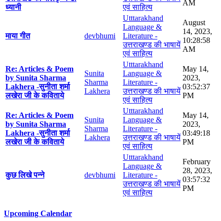
AM
ध्यानी
एवं साहित्य
Utttarakhand
August
Language &
14, 2023,
माया गीत
devbhumi
Literature -
10:28:58
उत्तराखण्ड की भाषायें
AM
एवं साहित्य
Utttarakhand
Re: Articles & Poem
May 14,
Sunita
Language &
by Sunita Sharma
2023,
Sharma
Literature -
Lakhera -सुनीता शर्मा
03:52:37
Lakhera
उत्तराखण्ड की भाषायें
लखेरा जी के कविताये
PM
एवं साहित्य
Utttarakhand
Re: Articles & Poem
May 14,
Sunita
Language &
by Sunita Sharma
2023,
Sharma
Literature -
Lakhera -सुनीता शर्मा
03:49:18
Lakhera
उत्तराखण्ड की भाषायें
लखेरा जी के कविताये
PM
एवं साहित्य
Utttarakhand
February
Language &
28, 2023,
कुछ लिखे पन्ने
devbhumi
Literature -
03:57:32
उत्तराखण्ड की भाषायें
PM
एवं साहित्य
Upcoming Calendar