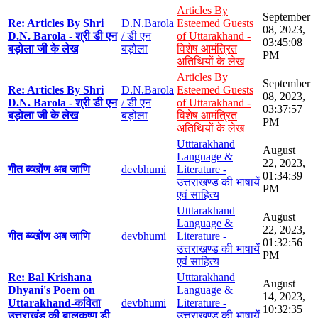
Articles By
September
Re: Articles By Shri
D.N.Barola
Esteemed Guests
08, 2023,
D.N. Barola - श्री डी एन
/ डी एन
of Uttarakhand -
03:45:08
बड़ोला जी के लेख
बड़ोला
विशेष आमंत्रित
PM
अतिथियों के लेख
Articles By
September
Re: Articles By Shri
D.N.Barola
Esteemed Guests
08, 2023,
D.N. Barola - श्री डी एन
/ डी एन
of Uttarakhand -
03:37:57
बड़ोला जी के लेख
बड़ोला
विशेष आमंत्रित
PM
अतिथियों के लेख
Utttarakhand
August
Language &
22, 2023,
गीत ब्य्खोंण अब जाणि
devbhumi
Literature -
01:34:39
उत्तराखण्ड की भाषायें
PM
एवं साहित्य
Utttarakhand
August
Language &
22, 2023,
गीत ब्य्खोंण अब जाणि
devbhumi
Literature -
01:32:56
उत्तराखण्ड की भाषायें
PM
एवं साहित्य
Re: Bal Krishana
Utttarakhand
August
Dhyani's Poem on
Language &
14, 2023,
Uttarakhand-कविता
devbhumi
Literature -
10:32:35
उत्तराखंड की बालकृष्ण डी
उत्तराखण्ड की भाषायें