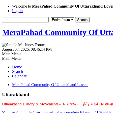
Welcome to
MeraPahad Community Of Uttarakhand Love
Log in
MeraPahad Community Of Utta
August 07, 2026, 08:46:14 PM
Main Menu
Main Menu
Home
Search
Calendar
MeraPahad Community Of Uttarakhand Lovers
Uttarakhand
Uttarakhand History & Movements - उत्तराखण्ड का इतिहास एवं जन आन्द
You can find the information related to complete History of Uttarak