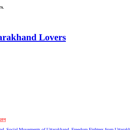
rs
.
rakhand Lovers
ोलन
hand, Social Movements of Uttarakhand, Freedom Fighters from Uttarakh