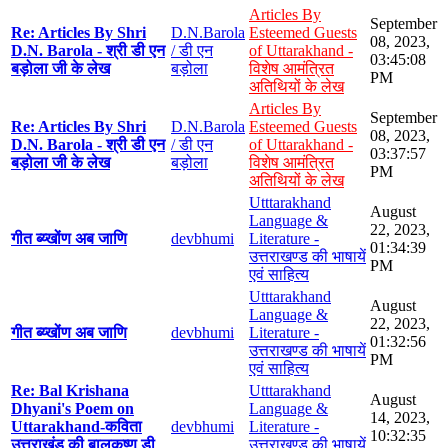
Articles By
September
Re: Articles By Shri
D.N.Barola
Esteemed Guests
08, 2023,
D.N. Barola - श्री डी एन
/ डी एन
of Uttarakhand -
03:45:08
बड़ोला जी के लेख
बड़ोला
विशेष आमंत्रित
PM
अतिथियों के लेख
Articles By
September
Re: Articles By Shri
D.N.Barola
Esteemed Guests
08, 2023,
D.N. Barola - श्री डी एन
/ डी एन
of Uttarakhand -
03:37:57
बड़ोला जी के लेख
बड़ोला
विशेष आमंत्रित
PM
अतिथियों के लेख
Utttarakhand
August
Language &
22, 2023,
गीत ब्य्खोंण अब जाणि
devbhumi
Literature -
01:34:39
उत्तराखण्ड की भाषायें
PM
एवं साहित्य
Utttarakhand
August
Language &
22, 2023,
गीत ब्य्खोंण अब जाणि
devbhumi
Literature -
01:32:56
उत्तराखण्ड की भाषायें
PM
एवं साहित्य
Re: Bal Krishana
Utttarakhand
August
Dhyani's Poem on
Language &
14, 2023,
Uttarakhand-कविता
devbhumi
Literature -
10:32:35
उत्तराखंड की बालकृष्ण डी
उत्तराखण्ड की भाषायें