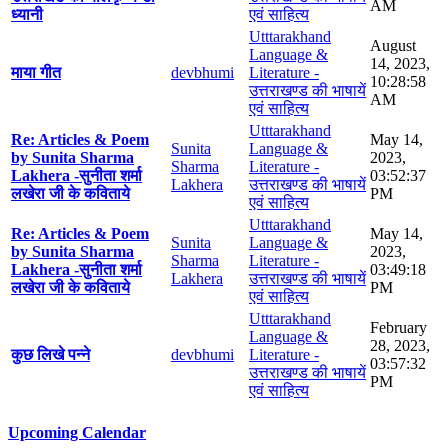
AM
ध्यानी
एवं साहित्य
Utttarakhand
August
Language &
14, 2023,
माया गीत
devbhumi
Literature -
10:28:58
उत्तराखण्ड की भाषायें
AM
एवं साहित्य
Utttarakhand
Re: Articles & Poem
May 14,
Sunita
Language &
by Sunita Sharma
2023,
Sharma
Literature -
Lakhera -सुनीता शर्मा
03:52:37
Lakhera
उत्तराखण्ड की भाषायें
लखेरा जी के कविताये
PM
एवं साहित्य
Utttarakhand
Re: Articles & Poem
May 14,
Sunita
Language &
by Sunita Sharma
2023,
Sharma
Literature -
Lakhera -सुनीता शर्मा
03:49:18
Lakhera
उत्तराखण्ड की भाषायें
लखेरा जी के कविताये
PM
एवं साहित्य
Utttarakhand
February
Language &
28, 2023,
कुछ लिखे पन्ने
devbhumi
Literature -
03:57:32
उत्तराखण्ड की भाषायें
PM
एवं साहित्य
Upcoming Calendar