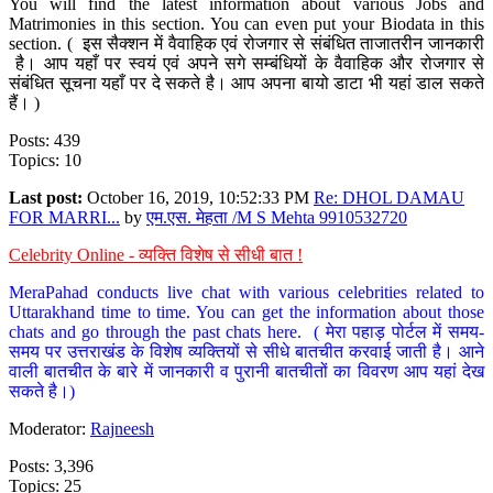
You will find the latest information about various Jobs and
Matrimonies in this section. You can even put your Biodata in this
section. ( इस सैक्शन में वैवाहिक एवं रोजगार से संबंधित ताजातरीन जानकारी
है। आप यहाँ पर स्वयं एवं अपने सगे सम्बंधियों के वैवाहिक और रोजगार से
संबंधित सूचना यहाँ पर दे सकते है। आप अपना बायो डाटा भी यहां डाल सकते
हैं। )
Posts: 439
Topics: 10
Last post:
October 16, 2019, 10:52:33 PM
Re: DHOL DAMAU
FOR MARRI...
by
एम.एस. मेहता /M S Mehta 9910532720
Celebrity Online - व्यक्ति विशेष से सीधी बात !
MeraPahad conducts live chat with various celebrities related to
Uttarakhand time to time. You can get the information about those
chats and go through the past chats here. ( मेरा पहाड़ पोर्टल में समय-
समय पर उत्तराखंड के विशेष व्यक्तियों से सीधे बातचीत करवाई जाती है। आने
वाली बातचीत के बारे में जानकारी व पुरानी बातचीतों का विवरण आप यहां देख
सकते है।)
Moderator:
Rajneesh
Posts: 3,396
Topics: 25