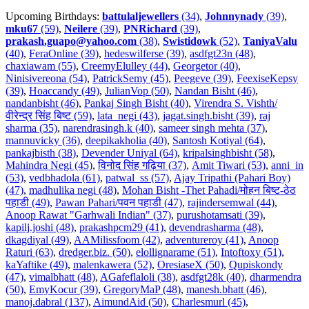
Upcoming Birthdays:
battulaljewellers
(34)
,
Johnnynady
(39)
,
mku67
(59)
,
Neilere
(39)
,
PNRichard
(39)
,
prakash.guapo@yahoo.com
(38)
,
Swistidowk
(52)
,
TaniyaValu
(40)
,
FeraOnline (39)
,
hedeswilferse (39)
,
asdfgt23n (48)
,
chaxiawam (55)
,
CreemyElulley (44)
,
Georgetor (40)
,
Ninisivereona (54)
,
PatrickSemy (45)
,
Peegeve (39)
,
FeexiseKepsy
(39)
,
Hoaccandy (49)
,
JulianVop (50)
,
Nandan Bisht (46)
,
nandanbisht (46)
,
Pankaj Singh Bisht (40)
,
Virendra S. Vishth/
वीरेन्द्र सिंह बिष्ट (59)
,
lata_negi (43)
,
jagat.singh.bisht (39)
,
raj
sharma (35)
,
narendrasingh.k (40)
,
sameer singh mehta (37)
,
mannuvicky (36)
,
deepikakholia (40)
,
Santosh Kotiyal (64)
,
pankajbisth (38)
,
Devender Uniyal (64)
,
kripalsinghbisht (58)
,
Mahindra Negi (45)
,
विनोद सिंह गढ़िया (37)
,
Amit Tiwari (53)
,
anni_in
(53)
,
vedbhadola (61)
,
patwal_ss (57)
,
Ajay Tripathi (Pahari Boy)
(47)
,
madhulika negi (48)
,
Mohan Bisht -Thet Pahadi/मोहन बिष्ट-ठेठ
पहाडी (49)
,
Pawan Pahari/पवन पहाडी (47)
,
rajindersemwal (44)
,
Anoop Rawat "Garhwali Indian" (37)
,
purushotamsati (39)
,
kapilj.joshi (48)
,
prakashpcm29 (41)
,
devendrasharma (48)
,
dkagdiyal (49)
,
AAMilissfoom (42)
,
adventureroy (41)
,
Anoop
Raturi (63)
,
dredger.biz. (50)
,
elollignarame (51)
,
Intoftoxy (51)
,
kaYaftike (49)
,
malenkawera (52)
,
OresiaseX (50)
,
Qupiskondy
(47)
,
vimalbhatt (48)
,
AGafeflaloli (38)
,
asdfgt28k (40)
,
dharmendra
(50)
,
EmyKocur (39)
,
GregoryMaP (48)
,
manesh.bhatt (46)
,
manoj.dabral (137)
,
AimundAid (50)
,
Charlesmurl (45)
,