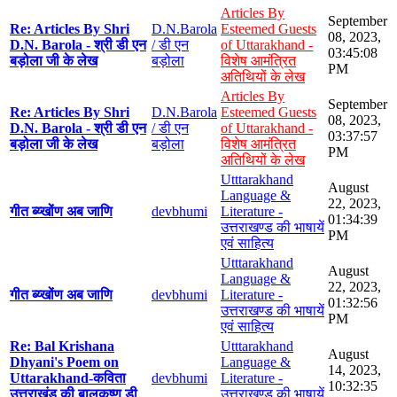
Articles By
September
Re: Articles By Shri
D.N.Barola
Esteemed Guests
08, 2023,
D.N. Barola - श्री डी एन
/ डी एन
of Uttarakhand -
03:45:08
बड़ोला जी के लेख
बड़ोला
विशेष आमंत्रित
PM
अतिथियों के लेख
Articles By
September
Re: Articles By Shri
D.N.Barola
Esteemed Guests
08, 2023,
D.N. Barola - श्री डी एन
/ डी एन
of Uttarakhand -
03:37:57
बड़ोला जी के लेख
बड़ोला
विशेष आमंत्रित
PM
अतिथियों के लेख
Utttarakhand
August
Language &
22, 2023,
गीत ब्य्खोंण अब जाणि
devbhumi
Literature -
01:34:39
उत्तराखण्ड की भाषायें
PM
एवं साहित्य
Utttarakhand
August
Language &
22, 2023,
गीत ब्य्खोंण अब जाणि
devbhumi
Literature -
01:32:56
उत्तराखण्ड की भाषायें
PM
एवं साहित्य
Re: Bal Krishana
Utttarakhand
August
Dhyani's Poem on
Language &
14, 2023,
Uttarakhand-कविता
devbhumi
Literature -
10:32:35
उत्तराखंड की बालकृष्ण डी
उत्तराखण्ड की भाषायें