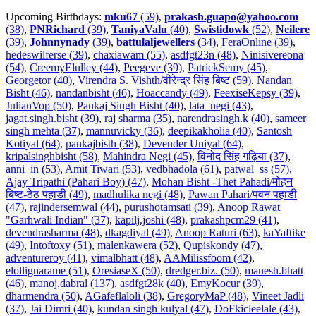
Upcoming Birthdays:
mku67
(59)
,
prakash.guapo@yahoo.com
(38)
,
PNRichard
(39)
,
TaniyaValu
(40)
,
Swistidowk
(52)
,
Neilere
(39)
,
Johnnynady
(39)
,
battulaljewellers
(34)
,
FeraOnline (39)
,
hedeswilferse (39)
,
chaxiawam (55)
,
asdfgt23n (48)
,
Ninisivereona
(54)
,
CreemyElulley (44)
,
Peegeve (39)
,
PatrickSemy (45)
,
Georgetor (40)
,
Virendra S. Vishth/वीरेन्द्र सिंह बिष्ट (59)
,
Nandan
Bisht (46)
,
nandanbisht (46)
,
Hoaccandy (49)
,
FeexiseKepsy (39)
,
JulianVop (50)
,
Pankaj Singh Bisht (40)
,
lata_negi (43)
,
jagat.singh.bisht (39)
,
raj sharma (35)
,
narendrasingh.k (40)
,
sameer
singh mehta (37)
,
mannuvicky (36)
,
deepikakholia (40)
,
Santosh
Kotiyal (64)
,
pankajbisth (38)
,
Devender Uniyal (64)
,
kripalsinghbisht (58)
,
Mahindra Negi (45)
,
विनोद सिंह गढ़िया (37)
,
anni_in (53)
,
Amit Tiwari (53)
,
vedbhadola (61)
,
patwal_ss (57)
,
Ajay Tripathi (Pahari Boy) (47)
,
Mohan Bisht -Thet Pahadi/मोहन
बिष्ट-ठेठ पहाडी (49)
,
madhulika negi (48)
,
Pawan Pahari/पवन पहाडी
(47)
,
rajindersemwal (44)
,
purushotamsati (39)
,
Anoop Rawat
"Garhwali Indian" (37)
,
kapilj.joshi (48)
,
prakashpcm29 (41)
,
devendrasharma (48)
,
dkagdiyal (49)
,
Anoop Raturi (63)
,
kaYaftike
(49)
,
Intoftoxy (51)
,
malenkawera (52)
,
Qupiskondy (47)
,
adventureroy (41)
,
vimalbhatt (48)
,
AAMilissfoom (42)
,
elollignarame (51)
,
OresiaseX (50)
,
dredger.biz. (50)
,
manesh.bhatt
(46)
,
manoj.dabral (137)
,
asdfgt28k (40)
,
EmyKocur (39)
,
dharmendra (50)
,
AGafeflaloli (38)
,
GregoryMaP (48)
,
Vineet Jadli
(37)
,
Jai Dimri (40)
,
kundan singh kulyal (47)
,
DoFkicleelale (43)
,