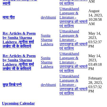
AM
ध्यानी
एवं साहित्य
Utttarakhand
August
Language &
14, 2023,
माया गीत
devbhumi
Literature -
10:28:58
उत्तराखण्ड की भाषायें
AM
एवं साहित्य
Utttarakhand
Re: Articles & Poem
May 14,
Sunita
Language &
by Sunita Sharma
2023,
Sharma
Literature -
Lakhera -सुनीता शर्मा
03:52:37
Lakhera
उत्तराखण्ड की भाषायें
लखेरा जी के कविताये
PM
एवं साहित्य
Utttarakhand
Re: Articles & Poem
May 14,
Sunita
Language &
by Sunita Sharma
2023,
Sharma
Literature -
Lakhera -सुनीता शर्मा
03:49:18
Lakhera
उत्तराखण्ड की भाषायें
लखेरा जी के कविताये
PM
एवं साहित्य
Utttarakhand
February
Language &
28, 2023,
कुछ लिखे पन्ने
devbhumi
Literature -
03:57:32
उत्तराखण्ड की भाषायें
PM
एवं साहित्य
Upcoming Calendar