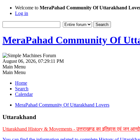
Welcome to
MeraPahad Community Of Uttarakhand Love
Log in
MeraPahad Community Of Utta
August 06, 2026, 07:29:11 PM
Main Menu
Main Menu
Home
Search
Calendar
MeraPahad Community Of Uttarakhand Lovers
Uttarakhand
Uttarakhand History & Movements - उत्तराखण्ड का इतिहास एवं जन आन्द
You can find the information related to complete History of Uttarak