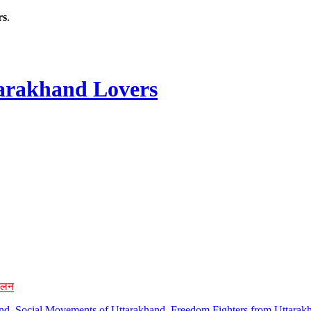
rs
.
rakhand Lovers
ोलन
hand, Social Movements of Uttarakhand, Freedom Fighters from Uttarakh