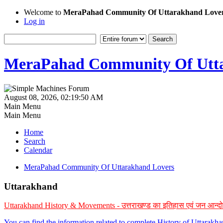
Welcome to
MeraPahad Community Of Uttarakhand Love
Log in
MeraPahad Community Of Utta
August 08, 2026, 02:19:50 AM
Main Menu
Main Menu
Home
Search
Calendar
MeraPahad Community Of Uttarakhand Lovers
Uttarakhand
Uttarakhand History & Movements - उत्तराखण्ड का इतिहास एवं जन आन्द
You can find the information related to complete History of Uttarak