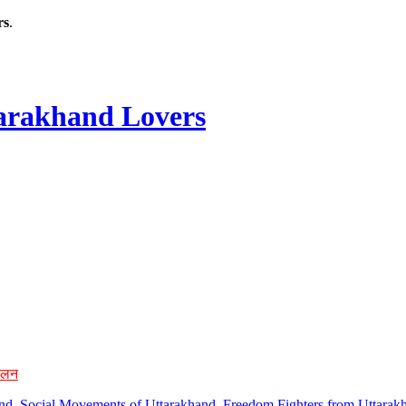
rs
.
rakhand Lovers
ोलन
hand, Social Movements of Uttarakhand, Freedom Fighters from Uttarakh