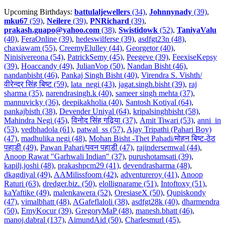
Upcoming Birthdays:
battulaljewellers
(34)
,
Johnnynady
(39)
,
mku67
(59)
,
Neilere
(39)
,
PNRichard
(39)
,
prakash.guapo@yahoo.com
(38)
,
Swistidowk
(52)
,
TaniyaValu
(40)
,
FeraOnline (39)
,
hedeswilferse (39)
,
asdfgt23n (48)
,
chaxiawam (55)
,
CreemyElulley (44)
,
Georgetor (40)
,
Ninisivereona (54)
,
PatrickSemy (45)
,
Peegeve (39)
,
FeexiseKepsy
(39)
,
Hoaccandy (49)
,
JulianVop (50)
,
Nandan Bisht (46)
,
nandanbisht (46)
,
Pankaj Singh Bisht (40)
,
Virendra S. Vishth/
वीरेन्द्र सिंह बिष्ट (59)
,
lata_negi (43)
,
jagat.singh.bisht (39)
,
raj
sharma (35)
,
narendrasingh.k (40)
,
sameer singh mehta (37)
,
mannuvicky (36)
,
deepikakholia (40)
,
Santosh Kotiyal (64)
,
pankajbisth (38)
,
Devender Uniyal (64)
,
kripalsinghbisht (58)
,
Mahindra Negi (45)
,
विनोद सिंह गढ़िया (37)
,
Amit Tiwari (53)
,
anni_in
(53)
,
vedbhadola (61)
,
patwal_ss (57)
,
Ajay Tripathi (Pahari Boy)
(47)
,
madhulika negi (48)
,
Mohan Bisht -Thet Pahadi/मोहन बिष्ट-ठेठ
पहाडी (49)
,
Pawan Pahari/पवन पहाडी (47)
,
rajindersemwal (44)
,
Anoop Rawat "Garhwali Indian" (37)
,
purushotamsati (39)
,
kapilj.joshi (48)
,
prakashpcm29 (41)
,
devendrasharma (48)
,
dkagdiyal (49)
,
AAMilissfoom (42)
,
adventureroy (41)
,
Anoop
Raturi (63)
,
dredger.biz. (50)
,
elollignarame (51)
,
Intoftoxy (51)
,
kaYaftike (49)
,
malenkawera (52)
,
OresiaseX (50)
,
Qupiskondy
(47)
,
vimalbhatt (48)
,
AGafeflaloli (38)
,
asdfgt28k (40)
,
dharmendra
(50)
,
EmyKocur (39)
,
GregoryMaP (48)
,
manesh.bhatt (46)
,
manoj.dabral (137)
,
AimundAid (50)
,
Charlesmurl (45)
,