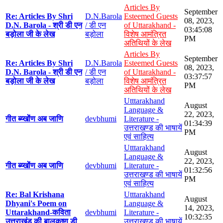
Articles By
September
Re: Articles By Shri
D.N.Barola
Esteemed Guests
08, 2023,
D.N. Barola - श्री डी एन
/ डी एन
of Uttarakhand -
03:45:08
बड़ोला जी के लेख
बड़ोला
विशेष आमंत्रित
PM
अतिथियों के लेख
Articles By
September
Re: Articles By Shri
D.N.Barola
Esteemed Guests
08, 2023,
D.N. Barola - श्री डी एन
/ डी एन
of Uttarakhand -
03:37:57
बड़ोला जी के लेख
बड़ोला
विशेष आमंत्रित
PM
अतिथियों के लेख
Utttarakhand
August
Language &
22, 2023,
गीत ब्य्खोंण अब जाणि
devbhumi
Literature -
01:34:39
उत्तराखण्ड की भाषायें
PM
एवं साहित्य
Utttarakhand
August
Language &
22, 2023,
गीत ब्य्खोंण अब जाणि
devbhumi
Literature -
01:32:56
उत्तराखण्ड की भाषायें
PM
एवं साहित्य
Re: Bal Krishana
Utttarakhand
August
Dhyani's Poem on
Language &
14, 2023,
Uttarakhand-कविता
devbhumi
Literature -
10:32:35
उत्तराखंड की बालकृष्ण डी
उत्तराखण्ड की भाषायें