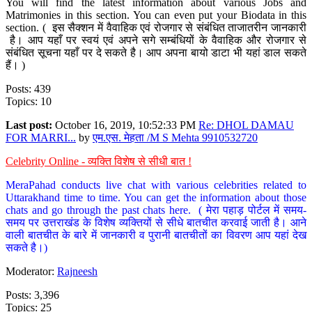
You will find the latest information about various Jobs and
Matrimonies in this section. You can even put your Biodata in this
section. ( इस सैक्शन में वैवाहिक एवं रोजगार से संबंधित ताजातरीन जानकारी
है। आप यहाँ पर स्वयं एवं अपने सगे सम्बंधियों के वैवाहिक और रोजगार से
संबंधित सूचना यहाँ पर दे सकते है। आप अपना बायो डाटा भी यहां डाल सकते
हैं। )
Posts: 439
Topics: 10
Last post:
October 16, 2019, 10:52:33 PM
Re: DHOL DAMAU
FOR MARRI...
by
एम.एस. मेहता /M S Mehta 9910532720
Celebrity Online - व्यक्ति विशेष से सीधी बात !
MeraPahad conducts live chat with various celebrities related to
Uttarakhand time to time. You can get the information about those
chats and go through the past chats here. ( मेरा पहाड़ पोर्टल में समय-
समय पर उत्तराखंड के विशेष व्यक्तियों से सीधे बातचीत करवाई जाती है। आने
वाली बातचीत के बारे में जानकारी व पुरानी बातचीतों का विवरण आप यहां देख
सकते है।)
Moderator:
Rajneesh
Posts: 3,396
Topics: 25