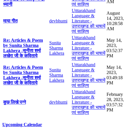
AM
ध्यानी
एवं साहित्य
Utttarakhand
August
Language &
14, 2023,
माया गीत
devbhumi
Literature -
10:28:58
उत्तराखण्ड की भाषायें
AM
एवं साहित्य
Utttarakhand
Re: Articles & Poem
May 14,
Sunita
Language &
by Sunita Sharma
2023,
Sharma
Literature -
Lakhera -सुनीता शर्मा
03:52:37
Lakhera
उत्तराखण्ड की भाषायें
लखेरा जी के कविताये
PM
एवं साहित्य
Utttarakhand
Re: Articles & Poem
May 14,
Sunita
Language &
by Sunita Sharma
2023,
Sharma
Literature -
Lakhera -सुनीता शर्मा
03:49:18
Lakhera
उत्तराखण्ड की भाषायें
लखेरा जी के कविताये
PM
एवं साहित्य
Utttarakhand
February
Language &
28, 2023,
कुछ लिखे पन्ने
devbhumi
Literature -
03:57:32
उत्तराखण्ड की भाषायें
PM
एवं साहित्य
Upcoming Calendar