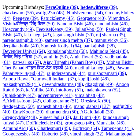
Upcoming Birthdays:
FeraOnline
(39)
,
hedeswilferse
(39)
,
chaxiawam (55)
,
asdfgt23n (48)
,
Ninisivereona (54)
,
CreemyElulley
(44)
,
Peegeve (39)
,
PatrickSemy (45)
,
Georgetor (40)
,
Virendra S.
Vishth/वीरेन्द्र सिंह बिष्ट (59)
,
Nandan Bisht (46)
,
nandanbisht (46)
,
Hoaccandy (49)
,
FeexiseKepsy (39)
,
JulianVop (50)
,
Pankaj Singh
Bisht (40)
,
lata_negi (43)
,
jagat.singh.bisht (39)
,
raj sharma (35)
,
narendrasingh.k (40)
,
sameer singh mehta (37)
,
mannuvicky (36)
,
deepikakholia (40)
,
Santosh Kotiyal (64)
,
pankajbisth (38)
,
Devender Uniyal (64)
,
kripalsinghbisht (58)
,
Mahindra Negi (45)
,
विनोद सिंह गढ़िया (37)
,
anni_in (53)
,
Amit Tiwari (53)
,
vedbhadola
(61)
,
patwal_ss (57)
,
Ajay Tripathi (Pahari Boy) (47)
,
Mohan Bisht -
Thet Pahadi/मोहन बिष्ट-ठेठ पहाडी (49)
,
madhulika negi (48)
,
Pawan
Pahari/पवन पहाडी (47)
,
rajindersemwal (44)
,
purushotamsati (39)
,
Anoop Rawat "Garhwali Indian" (37)
,
kapilj.joshi (48)
,
prakashpcm29 (41)
,
devendrasharma (48)
,
dkagdiyal (49)
,
Anoop
Raturi (63)
,
kaYaftike (49)
,
Intoftoxy (51)
,
malenkawera (52)
,
Qupiskondy (47)
,
adventureroy (41)
,
vimalbhatt (48)
,
AAMilissfoom (42)
,
elollignarame (51)
,
OresiaseX (50)
,
dredger.biz. (50)
,
manesh.bhatt (46)
,
manoj.dabral (137)
,
asdfgt28k
(40)
,
EmyKocur (39)
,
dharmendra (50)
,
AGafeflaloli (38)
,
GregoryMaP (48)
,
Vineet Jadli (37)
,
Jai Dimri (40)
,
kundan singh
kulyal (47)
,
DoFkicleelale (43)
,
grougsgep (46)
,
Munslake (46)
,
AimundAid (50)
,
Charlesmurl (45)
,
Boftreop (54)
,
Tamepenna (41)
,
Geoguezesbes (48)
,
Robertet (48)
,
vinesh singh (32)
,
Malkanigopal