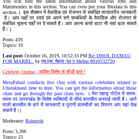
You will find the latest information about various Jobs and
Matrimonies in this section. You can even put your Biodata in this
section. ( इस सैक्शन में वैवाहिक एवं रोजगार से संबंधित ताजातरीन जानकारी
है। आप यहाँ पर स्वयं एवं अपने सगे सम्बंधियों के वैवाहिक और रोजगार से
संबंधित सूचना यहाँ पर दे सकते है। आप अपना बायो डाटा भी यहां डाल सकते
हैं। )
Posts: 439
Topics: 10
Last post:
October 16, 2019, 10:52:33 PM
Re: DHOL DAMAU
FOR MARRI...
by
एम.एस. मेहता /M S Mehta 9910532720
Celebrity Online - व्यक्ति विशेष से सीधी बात !
MeraPahad conducts live chat with various celebrities related to
Uttarakhand time to time. You can get the information about those
chats and go through the past chats here. ( मेरा पहाड़ पोर्टल में समय-
समय पर उत्तराखंड के विशेष व्यक्तियों से सीधे बातचीत करवाई जाती है। आने
वाली बातचीत के बारे में जानकारी व पुरानी बातचीतों का विवरण आप यहां देख
सकते है।)
Moderator:
Rajneesh
Posts: 3,396
Topics: 25