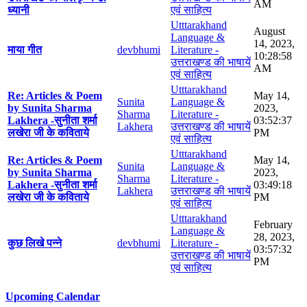
AM
ध्यानी
एवं साहित्य
Utttarakhand
August
Language &
14, 2023,
माया गीत
devbhumi
Literature -
10:28:58
उत्तराखण्ड की भाषायें
AM
एवं साहित्य
Utttarakhand
Re: Articles & Poem
May 14,
Sunita
Language &
by Sunita Sharma
2023,
Sharma
Literature -
Lakhera -सुनीता शर्मा
03:52:37
Lakhera
उत्तराखण्ड की भाषायें
लखेरा जी के कविताये
PM
एवं साहित्य
Utttarakhand
Re: Articles & Poem
May 14,
Sunita
Language &
by Sunita Sharma
2023,
Sharma
Literature -
Lakhera -सुनीता शर्मा
03:49:18
Lakhera
उत्तराखण्ड की भाषायें
लखेरा जी के कविताये
PM
एवं साहित्य
Utttarakhand
February
Language &
28, 2023,
कुछ लिखे पन्ने
devbhumi
Literature -
03:57:32
उत्तराखण्ड की भाषायें
PM
एवं साहित्य
Upcoming Calendar