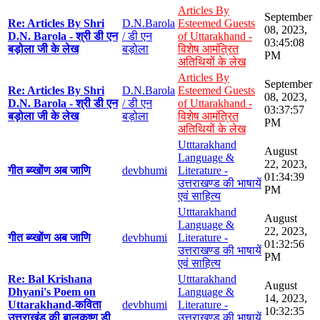
Articles By
September
Re: Articles By Shri
D.N.Barola
Esteemed Guests
08, 2023,
D.N. Barola - श्री डी एन
/ डी एन
of Uttarakhand -
03:45:08
बड़ोला जी के लेख
बड़ोला
विशेष आमंत्रित
PM
अतिथियों के लेख
Articles By
September
Re: Articles By Shri
D.N.Barola
Esteemed Guests
08, 2023,
D.N. Barola - श्री डी एन
/ डी एन
of Uttarakhand -
03:37:57
बड़ोला जी के लेख
बड़ोला
विशेष आमंत्रित
PM
अतिथियों के लेख
Utttarakhand
August
Language &
22, 2023,
गीत ब्य्खोंण अब जाणि
devbhumi
Literature -
01:34:39
उत्तराखण्ड की भाषायें
PM
एवं साहित्य
Utttarakhand
August
Language &
22, 2023,
गीत ब्य्खोंण अब जाणि
devbhumi
Literature -
01:32:56
उत्तराखण्ड की भाषायें
PM
एवं साहित्य
Re: Bal Krishana
Utttarakhand
August
Dhyani's Poem on
Language &
14, 2023,
Uttarakhand-कविता
devbhumi
Literature -
10:32:35
उत्तराखंड की बालकृष्ण डी
उत्तराखण्ड की भाषायें