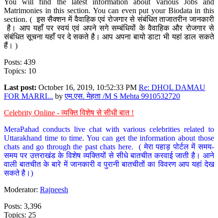
You will find the latest information about various Jobs and
Matrimonies in this section. You can even put your Biodata in this
section. ( इस सैक्शन में वैवाहिक एवं रोजगार से संबंधित ताजातरीन जानकारी
है। आप यहाँ पर स्वयं एवं अपने सगे सम्बंधियों के वैवाहिक और रोजगार से
संबंधित सूचना यहाँ पर दे सकते है। आप अपना बायो डाटा भी यहां डाल सकते
हैं। )
Posts: 439
Topics: 10
Last post:
October 16, 2019, 10:52:33 PM
Re: DHOL DAMAU
FOR MARRI...
by
एम.एस. मेहता /M S Mehta 9910532720
Celebrity Online - व्यक्ति विशेष से सीधी बात !
MeraPahad conducts live chat with various celebrities related to
Uttarakhand time to time. You can get the information about those
chats and go through the past chats here. ( मेरा पहाड़ पोर्टल में समय-
समय पर उत्तराखंड के विशेष व्यक्तियों से सीधे बातचीत करवाई जाती है। आने
वाली बातचीत के बारे में जानकारी व पुरानी बातचीतों का विवरण आप यहां देख
सकते है।)
Moderator:
Rajneesh
Posts: 3,396
Topics: 25