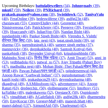
Upcoming Birthdays:
battulaljewellers
(34)
,
Johnnynady
(39)
,
mku67
(59)
,
Neilere
(39)
,
PNRichard
(39)
,
prakash.guapo@yahoo.com
(38)
,
Swistidowk
(52)
,
TaniyaValu
(40)
,
FeraOnline (39)
,
hedeswilferse (39)
,
asdfgt23n (48)
,
chaxiawam (55)
,
CreemyElulley (44)
,
Georgetor (40)
,
Ninisivereona (54)
,
PatrickSemy (45)
,
Peegeve (39)
,
FeexiseKepsy
(39)
,
Hoaccandy (49)
,
JulianVop (50)
,
Nandan Bisht (46)
,
nandanbisht (46)
,
Pankaj Singh Bisht (40)
,
Virendra S. Vishth/
वीरेन्द्र सिंह बिष्ट (59)
,
lata_negi (43)
,
jagat.singh.bisht (39)
,
raj
sharma (35)
,
narendrasingh.k (40)
,
sameer singh mehta (37)
,
mannuvicky (36)
,
deepikakholia (40)
,
Santosh Kotiyal (64)
,
pankajbisth (38)
,
Devender Uniyal (64)
,
kripalsinghbisht (58)
,
Mahindra Negi (45)
,
विनोद सिंह गढ़िया (37)
,
Amit Tiwari (53)
,
anni_in
(53)
,
vedbhadola (61)
,
patwal_ss (57)
,
Ajay Tripathi (Pahari Boy)
(47)
,
madhulika negi (48)
,
Mohan Bisht -Thet Pahadi/मोहन बिष्ट-ठेठ
पहाडी (49)
,
Pawan Pahari/पवन पहाडी (47)
,
rajindersemwal (44)
,
Anoop Rawat "Garhwali Indian" (37)
,
purushotamsati (39)
,
kapilj.joshi (48)
,
prakashpcm29 (41)
,
devendrasharma (48)
,
dkagdiyal (49)
,
AAMilissfoom (42)
,
adventureroy (41)
,
Anoop
Raturi (63)
,
dredger.biz. (50)
,
elollignarame (51)
,
Intoftoxy (51)
,
kaYaftike (49)
,
malenkawera (52)
,
OresiaseX (50)
,
Qupiskondy
(47)
,
vimalbhatt (48)
,
AGafeflaloli (38)
,
asdfgt28k (40)
,
dharmendra
(50)
,
EmyKocur (39)
,
GregoryMaP (48)
,
manesh.bhatt (46)
,
manoj.dabral (137)
,
AimundAid (50)
,
Charlesmurl (45)
,