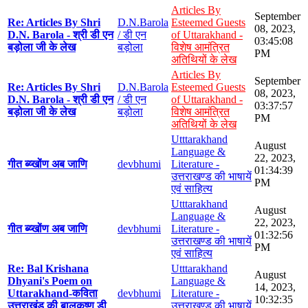
Articles By
September
Re: Articles By Shri
D.N.Barola
Esteemed Guests
08, 2023,
D.N. Barola - श्री डी एन
/ डी एन
of Uttarakhand -
03:45:08
बड़ोला जी के लेख
बड़ोला
विशेष आमंत्रित
PM
अतिथियों के लेख
Articles By
September
Re: Articles By Shri
D.N.Barola
Esteemed Guests
08, 2023,
D.N. Barola - श्री डी एन
/ डी एन
of Uttarakhand -
03:37:57
बड़ोला जी के लेख
बड़ोला
विशेष आमंत्रित
PM
अतिथियों के लेख
Utttarakhand
August
Language &
22, 2023,
गीत ब्य्खोंण अब जाणि
devbhumi
Literature -
01:34:39
उत्तराखण्ड की भाषायें
PM
एवं साहित्य
Utttarakhand
August
Language &
22, 2023,
गीत ब्य्खोंण अब जाणि
devbhumi
Literature -
01:32:56
उत्तराखण्ड की भाषायें
PM
एवं साहित्य
Re: Bal Krishana
Utttarakhand
August
Dhyani's Poem on
Language &
14, 2023,
Uttarakhand-कविता
devbhumi
Literature -
10:32:35
उत्तराखंड की बालकृष्ण डी
उत्तराखण्ड की भाषायें