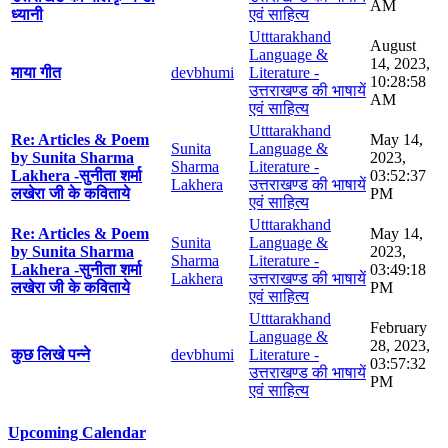
AM
ध्यानी
एवं साहित्य
Utttarakhand
August
Language &
14, 2023,
माया गीत
devbhumi
Literature -
10:28:58
उत्तराखण्ड की भाषायें
AM
एवं साहित्य
Utttarakhand
Re: Articles & Poem
May 14,
Sunita
Language &
by Sunita Sharma
2023,
Sharma
Literature -
Lakhera -सुनीता शर्मा
03:52:37
Lakhera
उत्तराखण्ड की भाषायें
लखेरा जी के कविताये
PM
एवं साहित्य
Utttarakhand
Re: Articles & Poem
May 14,
Sunita
Language &
by Sunita Sharma
2023,
Sharma
Literature -
Lakhera -सुनीता शर्मा
03:49:18
Lakhera
उत्तराखण्ड की भाषायें
लखेरा जी के कविताये
PM
एवं साहित्य
Utttarakhand
February
Language &
28, 2023,
कुछ लिखे पन्ने
devbhumi
Literature -
03:57:32
उत्तराखण्ड की भाषायें
PM
एवं साहित्य
Upcoming Calendar