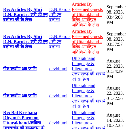
Articles By
September
Re: Articles By Shri
D.N.Barola
Esteemed Guests
08, 2023,
D.N. Barola - श्री डी एन
/ डी एन
of Uttarakhand -
03:45:08
बड़ोला जी के लेख
बड़ोला
विशेष आमंत्रित
PM
अतिथियों के लेख
Articles By
September
Re: Articles By Shri
D.N.Barola
Esteemed Guests
08, 2023,
D.N. Barola - श्री डी एन
/ डी एन
of Uttarakhand -
03:37:57
बड़ोला जी के लेख
बड़ोला
विशेष आमंत्रित
PM
अतिथियों के लेख
Utttarakhand
August
Language &
22, 2023,
गीत ब्य्खोंण अब जाणि
devbhumi
Literature -
01:34:39
उत्तराखण्ड की भाषायें
PM
एवं साहित्य
Utttarakhand
August
Language &
22, 2023,
गीत ब्य्खोंण अब जाणि
devbhumi
Literature -
01:32:56
उत्तराखण्ड की भाषायें
PM
एवं साहित्य
Re: Bal Krishana
Utttarakhand
August
Dhyani's Poem on
Language &
14, 2023,
Uttarakhand-कविता
devbhumi
Literature -
10:32:35
उत्तराखंड की बालकृष्ण डी
उत्तराखण्ड की भाषायें