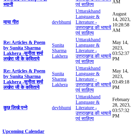
AM
ध्यानी
एवं साहित्य
Utttarakhand
August
Language &
14, 2023,
माया गीत
devbhumi
Literature -
10:28:58
उत्तराखण्ड की भाषायें
AM
एवं साहित्य
Utttarakhand
Re: Articles & Poem
May 14,
Sunita
Language &
by Sunita Sharma
2023,
Sharma
Literature -
Lakhera -सुनीता शर्मा
03:52:37
Lakhera
उत्तराखण्ड की भाषायें
लखेरा जी के कविताये
PM
एवं साहित्य
Utttarakhand
Re: Articles & Poem
May 14,
Sunita
Language &
by Sunita Sharma
2023,
Sharma
Literature -
Lakhera -सुनीता शर्मा
03:49:18
Lakhera
उत्तराखण्ड की भाषायें
लखेरा जी के कविताये
PM
एवं साहित्य
Utttarakhand
February
Language &
28, 2023,
कुछ लिखे पन्ने
devbhumi
Literature -
03:57:32
उत्तराखण्ड की भाषायें
PM
एवं साहित्य
Upcoming Calendar