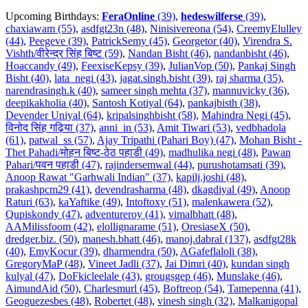
Upcoming Birthdays:
FeraOnline
(39)
,
hedeswilferse
(39)
,
chaxiawam (55)
,
asdfgt23n (48)
,
Ninisivereona (54)
,
CreemyElulley
(44)
,
Peegeve (39)
,
PatrickSemy (45)
,
Georgetor (40)
,
Virendra S.
Vishth/वीरेन्द्र सिंह बिष्ट (59)
,
Nandan Bisht (46)
,
nandanbisht (46)
,
Hoaccandy (49)
,
FeexiseKepsy (39)
,
JulianVop (50)
,
Pankaj Singh
Bisht (40)
,
lata_negi (43)
,
jagat.singh.bisht (39)
,
raj sharma (35)
,
narendrasingh.k (40)
,
sameer singh mehta (37)
,
mannuvicky (36)
,
deepikakholia (40)
,
Santosh Kotiyal (64)
,
pankajbisth (38)
,
Devender Uniyal (64)
,
kripalsinghbisht (58)
,
Mahindra Negi (45)
,
विनोद सिंह गढ़िया (37)
,
anni_in (53)
,
Amit Tiwari (53)
,
vedbhadola
(61)
,
patwal_ss (57)
,
Ajay Tripathi (Pahari Boy) (47)
,
Mohan Bisht -
Thet Pahadi/मोहन बिष्ट-ठेठ पहाडी (49)
,
madhulika negi (48)
,
Pawan
Pahari/पवन पहाडी (47)
,
rajindersemwal (44)
,
purushotamsati (39)
,
Anoop Rawat "Garhwali Indian" (37)
,
kapilj.joshi (48)
,
prakashpcm29 (41)
,
devendrasharma (48)
,
dkagdiyal (49)
,
Anoop
Raturi (63)
,
kaYaftike (49)
,
Intoftoxy (51)
,
malenkawera (52)
,
Qupiskondy (47)
,
adventureroy (41)
,
vimalbhatt (48)
,
AAMilissfoom (42)
,
elollignarame (51)
,
OresiaseX (50)
,
dredger.biz. (50)
,
manesh.bhatt (46)
,
manoj.dabral (137)
,
asdfgt28k
(40)
,
EmyKocur (39)
,
dharmendra (50)
,
AGafeflaloli (38)
,
GregoryMaP (48)
,
Vineet Jadli (37)
,
Jai Dimri (40)
,
kundan singh
kulyal (47)
,
DoFkicleelale (43)
,
grougsgep (46)
,
Munslake (46)
,
AimundAid (50)
,
Charlesmurl (45)
,
Boftreop (54)
,
Tamepenna (41)
,
Geoguezesbes (48)
,
Robertet (48)
,
vinesh singh (32)
,
Malkanigopal