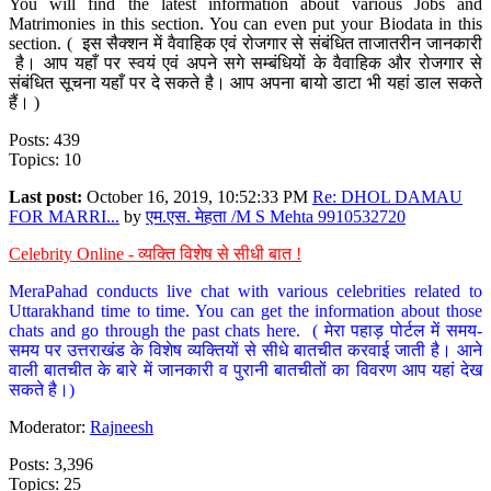
You will find the latest information about various Jobs and
Matrimonies in this section. You can even put your Biodata in this
section. ( इस सैक्शन में वैवाहिक एवं रोजगार से संबंधित ताजातरीन जानकारी
है। आप यहाँ पर स्वयं एवं अपने सगे सम्बंधियों के वैवाहिक और रोजगार से
संबंधित सूचना यहाँ पर दे सकते है। आप अपना बायो डाटा भी यहां डाल सकते
हैं। )
Posts: 439
Topics: 10
Last post:
October 16, 2019, 10:52:33 PM
Re: DHOL DAMAU
FOR MARRI...
by
एम.एस. मेहता /M S Mehta 9910532720
Celebrity Online - व्यक्ति विशेष से सीधी बात !
MeraPahad conducts live chat with various celebrities related to
Uttarakhand time to time. You can get the information about those
chats and go through the past chats here. ( मेरा पहाड़ पोर्टल में समय-
समय पर उत्तराखंड के विशेष व्यक्तियों से सीधे बातचीत करवाई जाती है। आने
वाली बातचीत के बारे में जानकारी व पुरानी बातचीतों का विवरण आप यहां देख
सकते है।)
Moderator:
Rajneesh
Posts: 3,396
Topics: 25