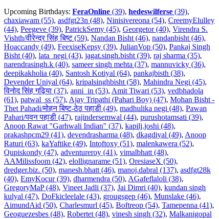
Upcoming Birthdays:
FeraOnline
(39)
,
hedeswilferse
(39)
,
chaxiawam (55)
,
asdfgt23n (48)
,
Ninisivereona (54)
,
CreemyElulley
(44)
,
Peegeve (39)
,
PatrickSemy (45)
,
Georgetor (40)
,
Virendra S.
Vishth/वीरेन्द्र सिंह बिष्ट (59)
,
Nandan Bisht (46)
,
nandanbisht (46)
,
Hoaccandy (49)
,
FeexiseKepsy (39)
,
JulianVop (50)
,
Pankaj Singh
Bisht (40)
,
lata_negi (43)
,
jagat.singh.bisht (39)
,
raj sharma (35)
,
narendrasingh.k (40)
,
sameer singh mehta (37)
,
mannuvicky (36)
,
deepikakholia (40)
,
Santosh Kotiyal (64)
,
pankajbisth (38)
,
Devender Uniyal (64)
,
kripalsinghbisht (58)
,
Mahindra Negi (45)
,
विनोद सिंह गढ़िया (37)
,
anni_in (53)
,
Amit Tiwari (53)
,
vedbhadola
(61)
,
patwal_ss (57)
,
Ajay Tripathi (Pahari Boy) (47)
,
Mohan Bisht -
Thet Pahadi/मोहन बिष्ट-ठेठ पहाडी (49)
,
madhulika negi (48)
,
Pawan
Pahari/पवन पहाडी (47)
,
rajindersemwal (44)
,
purushotamsati (39)
,
Anoop Rawat "Garhwali Indian" (37)
,
kapilj.joshi (48)
,
prakashpcm29 (41)
,
devendrasharma (48)
,
dkagdiyal (49)
,
Anoop
Raturi (63)
,
kaYaftike (49)
,
Intoftoxy (51)
,
malenkawera (52)
,
Qupiskondy (47)
,
adventureroy (41)
,
vimalbhatt (48)
,
AAMilissfoom (42)
,
elollignarame (51)
,
OresiaseX (50)
,
dredger.biz. (50)
,
manesh.bhatt (46)
,
manoj.dabral (137)
,
asdfgt28k
(40)
,
EmyKocur (39)
,
dharmendra (50)
,
AGafeflaloli (38)
,
GregoryMaP (48)
,
Vineet Jadli (37)
,
Jai Dimri (40)
,
kundan singh
kulyal (47)
,
DoFkicleelale (43)
,
grougsgep (46)
,
Munslake (46)
,
AimundAid (50)
,
Charlesmurl (45)
,
Boftreop (54)
,
Tamepenna (41)
,
Geoguezesbes (48)
,
Robertet (48)
,
vinesh singh (32)
,
Malkanigopal