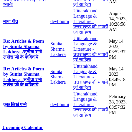
AM
ध्यानी
एवं साहित्य
Utttarakhand
August
Language &
14, 2023,
माया गीत
devbhumi
Literature -
10:28:58
उत्तराखण्ड की भाषायें
AM
एवं साहित्य
Utttarakhand
Re: Articles & Poem
May 14,
Sunita
Language &
by Sunita Sharma
2023,
Sharma
Literature -
Lakhera -सुनीता शर्मा
03:52:37
Lakhera
उत्तराखण्ड की भाषायें
लखेरा जी के कविताये
PM
एवं साहित्य
Utttarakhand
Re: Articles & Poem
May 14,
Sunita
Language &
by Sunita Sharma
2023,
Sharma
Literature -
Lakhera -सुनीता शर्मा
03:49:18
Lakhera
उत्तराखण्ड की भाषायें
लखेरा जी के कविताये
PM
एवं साहित्य
Utttarakhand
February
Language &
28, 2023,
कुछ लिखे पन्ने
devbhumi
Literature -
03:57:32
उत्तराखण्ड की भाषायें
PM
एवं साहित्य
Upcoming Calendar