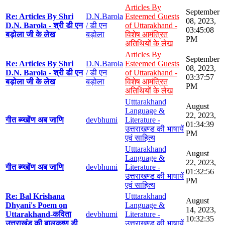
Articles By
September
Re: Articles By Shri
D.N.Barola
Esteemed Guests
08, 2023,
D.N. Barola - श्री डी एन
/ डी एन
of Uttarakhand -
03:45:08
बड़ोला जी के लेख
बड़ोला
विशेष आमंत्रित
PM
अतिथियों के लेख
Articles By
September
Re: Articles By Shri
D.N.Barola
Esteemed Guests
08, 2023,
D.N. Barola - श्री डी एन
/ डी एन
of Uttarakhand -
03:37:57
बड़ोला जी के लेख
बड़ोला
विशेष आमंत्रित
PM
अतिथियों के लेख
Utttarakhand
August
Language &
22, 2023,
गीत ब्य्खोंण अब जाणि
devbhumi
Literature -
01:34:39
उत्तराखण्ड की भाषायें
PM
एवं साहित्य
Utttarakhand
August
Language &
22, 2023,
गीत ब्य्खोंण अब जाणि
devbhumi
Literature -
01:32:56
उत्तराखण्ड की भाषायें
PM
एवं साहित्य
Re: Bal Krishana
Utttarakhand
August
Dhyani's Poem on
Language &
14, 2023,
Uttarakhand-कविता
devbhumi
Literature -
10:32:35
उत्तराखंड की बालकृष्ण डी
उत्तराखण्ड की भाषायें