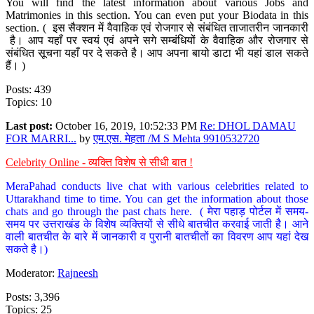
You will find the latest information about various Jobs and
Matrimonies in this section. You can even put your Biodata in this
section. ( इस सैक्शन में वैवाहिक एवं रोजगार से संबंधित ताजातरीन जानकारी
है। आप यहाँ पर स्वयं एवं अपने सगे सम्बंधियों के वैवाहिक और रोजगार से
संबंधित सूचना यहाँ पर दे सकते है। आप अपना बायो डाटा भी यहां डाल सकते
हैं। )
Posts: 439
Topics: 10
Last post:
October 16, 2019, 10:52:33 PM
Re: DHOL DAMAU
FOR MARRI...
by
एम.एस. मेहता /M S Mehta 9910532720
Celebrity Online - व्यक्ति विशेष से सीधी बात !
MeraPahad conducts live chat with various celebrities related to
Uttarakhand time to time. You can get the information about those
chats and go through the past chats here. ( मेरा पहाड़ पोर्टल में समय-
समय पर उत्तराखंड के विशेष व्यक्तियों से सीधे बातचीत करवाई जाती है। आने
वाली बातचीत के बारे में जानकारी व पुरानी बातचीतों का विवरण आप यहां देख
सकते है।)
Moderator:
Rajneesh
Posts: 3,396
Topics: 25