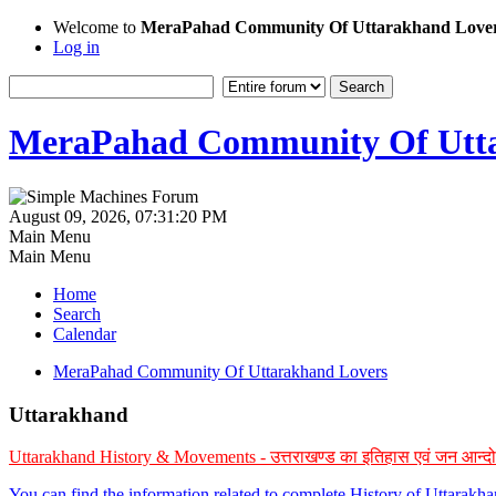
Welcome to
MeraPahad Community Of Uttarakhand Love
Log in
MeraPahad Community Of Utta
August 09, 2026, 07:31:20 PM
Main Menu
Main Menu
Home
Search
Calendar
MeraPahad Community Of Uttarakhand Lovers
Uttarakhand
Uttarakhand History & Movements - उत्तराखण्ड का इतिहास एवं जन आन्द
You can find the information related to complete History of Uttarak