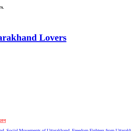
rs
.
rakhand Lovers
ोलन
hand, Social Movements of Uttarakhand, Freedom Fighters from Uttarakh