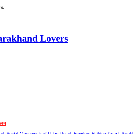
rs
.
rakhand Lovers
ोलन
hand, Social Movements of Uttarakhand, Freedom Fighters from Uttarakh