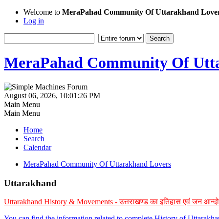
Welcome to
MeraPahad Community Of Uttarakhand Love
Log in
MeraPahad Community Of Utta
August 06, 2026, 10:01:26 PM
Main Menu
Main Menu
Home
Search
Calendar
MeraPahad Community Of Uttarakhand Lovers
Uttarakhand
Uttarakhand History & Movements - उत्तराखण्ड का इतिहास एवं जन आन्द
You can find the information related to complete History of Uttarak