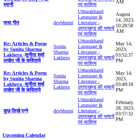
AM
ध्यानी
एवं साहित्य
Utttarakhand
August
Language &
14, 2023,
माया गीत
devbhumi
Literature -
10:28:58
उत्तराखण्ड की भाषायें
AM
एवं साहित्य
Utttarakhand
Re: Articles & Poem
May 14,
Sunita
Language &
by Sunita Sharma
2023,
Sharma
Literature -
Lakhera -सुनीता शर्मा
03:52:37
Lakhera
उत्तराखण्ड की भाषायें
लखेरा जी के कविताये
PM
एवं साहित्य
Utttarakhand
Re: Articles & Poem
May 14,
Sunita
Language &
by Sunita Sharma
2023,
Sharma
Literature -
Lakhera -सुनीता शर्मा
03:49:18
Lakhera
उत्तराखण्ड की भाषायें
लखेरा जी के कविताये
PM
एवं साहित्य
Utttarakhand
February
Language &
28, 2023,
कुछ लिखे पन्ने
devbhumi
Literature -
03:57:32
उत्तराखण्ड की भाषायें
PM
एवं साहित्य
Upcoming Calendar