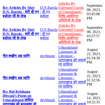
Articles By
September
Re: Articles By Shri
D.N.Barola
Esteemed Guests
08, 2023,
D.N. Barola - श्री डी एन
/ डी एन
of Uttarakhand -
03:45:08
बड़ोला जी के लेख
बड़ोला
विशेष आमंत्रित
PM
अतिथियों के लेख
Articles By
September
Re: Articles By Shri
D.N.Barola
Esteemed Guests
08, 2023,
D.N. Barola - श्री डी एन
/ डी एन
of Uttarakhand -
03:37:57
बड़ोला जी के लेख
बड़ोला
विशेष आमंत्रित
PM
अतिथियों के लेख
Utttarakhand
August
Language &
22, 2023,
गीत ब्य्खोंण अब जाणि
devbhumi
Literature -
01:34:39
उत्तराखण्ड की भाषायें
PM
एवं साहित्य
Utttarakhand
August
Language &
22, 2023,
गीत ब्य्खोंण अब जाणि
devbhumi
Literature -
01:32:56
उत्तराखण्ड की भाषायें
PM
एवं साहित्य
Re: Bal Krishana
Utttarakhand
August
Dhyani's Poem on
Language &
14, 2023,
Uttarakhand-कविता
devbhumi
Literature -
10:32:35
उत्तराखंड की बालकृष्ण डी
उत्तराखण्ड की भाषायें