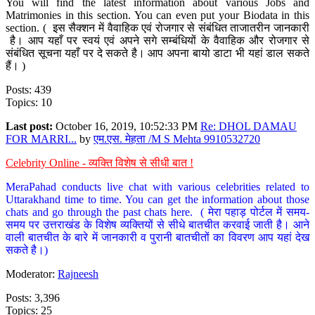
You will find the latest information about various Jobs and
Matrimonies in this section. You can even put your Biodata in this
section. ( इस सैक्शन में वैवाहिक एवं रोजगार से संबंधित ताजातरीन जानकारी
है। आप यहाँ पर स्वयं एवं अपने सगे सम्बंधियों के वैवाहिक और रोजगार से
संबंधित सूचना यहाँ पर दे सकते है। आप अपना बायो डाटा भी यहां डाल सकते
हैं। )
Posts: 439
Topics: 10
Last post:
October 16, 2019, 10:52:33 PM
Re: DHOL DAMAU
FOR MARRI...
by
एम.एस. मेहता /M S Mehta 9910532720
Celebrity Online - व्यक्ति विशेष से सीधी बात !
MeraPahad conducts live chat with various celebrities related to
Uttarakhand time to time. You can get the information about those
chats and go through the past chats here. ( मेरा पहाड़ पोर्टल में समय-
समय पर उत्तराखंड के विशेष व्यक्तियों से सीधे बातचीत करवाई जाती है। आने
वाली बातचीत के बारे में जानकारी व पुरानी बातचीतों का विवरण आप यहां देख
सकते है।)
Moderator:
Rajneesh
Posts: 3,396
Topics: 25