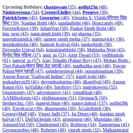
Upcoming Birthdays:
chaxiawam
(55)
,
asdfgt23n
(48)
,
Ninisivereona
(54)
,
CreemyElulley
(44)
,
Peegeve
(39)
,
PatrickSemy
(45)
,
Georgetor
(40)
,
Virendra S. Vishth/वीरेन्द्र सिंह
बिष्ट (59)
,
Nandan Bisht (46)
,
nandanbisht (46)
,
Hoaccandy (49)
,
FeexiseKepsy (39)
,
JulianVop (50)
,
Pankaj Singh Bisht (40)
,
lata_negi (43)
,
jagat.singh.bisht (39)
,
raj sharma (35)
,
narendrasingh.k (40)
,
sameer singh mehta (37)
,
mannuvicky (36)
,
deepikakholia (40)
,
Santosh Kotiyal (64)
,
pankajbisth (38)
,
Devender Uniyal (64)
,
kripalsinghbisht (58)
,
Mahindra Negi (45)
,
विनोद सिंह गढ़िया (37)
,
anni_in (53)
,
Amit Tiwari (53)
,
vedbhadola
(61)
,
patwal_ss (57)
,
Ajay Tripathi (Pahari Boy) (47)
,
Mohan Bisht -
Thet Pahadi/मोहन बिष्ट-ठेठ पहाडी (49)
,
madhulika negi (48)
,
Pawan
Pahari/पवन पहाडी (47)
,
rajindersemwal (44)
,
purushotamsati (39)
,
Anoop Rawat "Garhwali Indian" (37)
,
kapilj.joshi (48)
,
prakashpcm29 (41)
,
devendrasharma (48)
,
dkagdiyal (49)
,
Anoop
Raturi (63)
,
kaYaftike (49)
,
Intoftoxy (51)
,
malenkawera (52)
,
Qupiskondy (47)
,
adventureroy (41)
,
vimalbhatt (48)
,
AAMilissfoom (42)
,
elollignarame (51)
,
OresiaseX (50)
,
dredger.biz. (50)
,
manesh.bhatt (46)
,
manoj.dabral (137)
,
asdfgt28k
(40)
,
EmyKocur (39)
,
dharmendra (50)
,
AGafeflaloli (38)
,
GregoryMaP (48)
,
Vineet Jadli (37)
,
Jai Dimri (40)
,
kundan singh
kulyal (47)
,
DoFkicleelale (43)
,
grougsgep (46)
,
Munslake (46)
,
AimundAid (50)
,
Charlesmurl (45)
,
Boftreop (54)
,
Tamepenna (41)
,
Geoguezesbes (48)
,
Robertet (48)
,
vinesh singh (32)
,
Malkanigopal