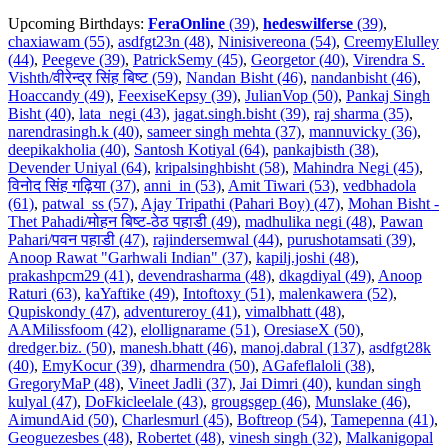
Upcoming Birthdays:
FeraOnline
(39)
,
hedeswilferse
(39)
,
chaxiawam (55)
,
asdfgt23n (48)
,
Ninisivereona (54)
,
CreemyElulley
(44)
,
Peegeve (39)
,
PatrickSemy (45)
,
Georgetor (40)
,
Virendra S.
Vishth/वीरेन्द्र सिंह बिष्ट (59)
,
Nandan Bisht (46)
,
nandanbisht (46)
,
Hoaccandy (49)
,
FeexiseKepsy (39)
,
JulianVop (50)
,
Pankaj Singh
Bisht (40)
,
lata_negi (43)
,
jagat.singh.bisht (39)
,
raj sharma (35)
,
narendrasingh.k (40)
,
sameer singh mehta (37)
,
mannuvicky (36)
,
deepikakholia (40)
,
Santosh Kotiyal (64)
,
pankajbisth (38)
,
Devender Uniyal (64)
,
kripalsinghbisht (58)
,
Mahindra Negi (45)
,
विनोद सिंह गढ़िया (37)
,
anni_in (53)
,
Amit Tiwari (53)
,
vedbhadola
(61)
,
patwal_ss (57)
,
Ajay Tripathi (Pahari Boy) (47)
,
Mohan Bisht -
Thet Pahadi/मोहन बिष्ट-ठेठ पहाडी (49)
,
madhulika negi (48)
,
Pawan
Pahari/पवन पहाडी (47)
,
rajindersemwal (44)
,
purushotamsati (39)
,
Anoop Rawat "Garhwali Indian" (37)
,
kapilj.joshi (48)
,
prakashpcm29 (41)
,
devendrasharma (48)
,
dkagdiyal (49)
,
Anoop
Raturi (63)
,
kaYaftike (49)
,
Intoftoxy (51)
,
malenkawera (52)
,
Qupiskondy (47)
,
adventureroy (41)
,
vimalbhatt (48)
,
AAMilissfoom (42)
,
elollignarame (51)
,
OresiaseX (50)
,
dredger.biz. (50)
,
manesh.bhatt (46)
,
manoj.dabral (137)
,
asdfgt28k
(40)
,
EmyKocur (39)
,
dharmendra (50)
,
AGafeflaloli (38)
,
GregoryMaP (48)
,
Vineet Jadli (37)
,
Jai Dimri (40)
,
kundan singh
kulyal (47)
,
DoFkicleelale (43)
,
grougsgep (46)
,
Munslake (46)
,
AimundAid (50)
,
Charlesmurl (45)
,
Boftreop (54)
,
Tamepenna (41)
,
Geoguezesbes (48)
,
Robertet (48)
,
vinesh singh (32)
,
Malkanigopal