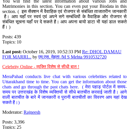
You will find the latest information about various Jobs and
Matrimonies in this section. You can even put your Biodata in this
section. ( इस सैक्शन में वैवाहिक एवं रोजगार से संबंधित ताजातरीन जानकारी
है। आप यहाँ पर स्वयं एवं अपने सगे सम्बंधियों के वैवाहिक और रोजगार से
संबंधित सूचना यहाँ पर दे सकते है। आप अपना बायो डाटा भी यहां डाल सकते
हैं। )
Posts: 439
Topics: 10
Last post:
October 16, 2019, 10:52:33 PM
Re: DHOL DAMAU
FOR MARRI...
by
एम.एस. मेहता /M S Mehta 9910532720
Celebrity Online - व्यक्ति विशेष से सीधी बात !
MeraPahad conducts live chat with various celebrities related to
Uttarakhand time to time. You can get the information about those
chats and go through the past chats here. ( मेरा पहाड़ पोर्टल में समय-
समय पर उत्तराखंड के विशेष व्यक्तियों से सीधे बातचीत करवाई जाती है। आने
वाली बातचीत के बारे में जानकारी व पुरानी बातचीतों का विवरण आप यहां देख
सकते है।)
Moderator:
Rajneesh
Posts: 3,396
Topics: 25