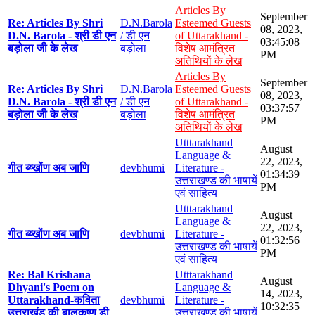
Articles By
September
Re: Articles By Shri
D.N.Barola
Esteemed Guests
08, 2023,
D.N. Barola - श्री डी एन
/ डी एन
of Uttarakhand -
03:45:08
बड़ोला जी के लेख
बड़ोला
विशेष आमंत्रित
PM
अतिथियों के लेख
Articles By
September
Re: Articles By Shri
D.N.Barola
Esteemed Guests
08, 2023,
D.N. Barola - श्री डी एन
/ डी एन
of Uttarakhand -
03:37:57
बड़ोला जी के लेख
बड़ोला
विशेष आमंत्रित
PM
अतिथियों के लेख
Utttarakhand
August
Language &
22, 2023,
गीत ब्य्खोंण अब जाणि
devbhumi
Literature -
01:34:39
उत्तराखण्ड की भाषायें
PM
एवं साहित्य
Utttarakhand
August
Language &
22, 2023,
गीत ब्य्खोंण अब जाणि
devbhumi
Literature -
01:32:56
उत्तराखण्ड की भाषायें
PM
एवं साहित्य
Re: Bal Krishana
Utttarakhand
August
Dhyani's Poem on
Language &
14, 2023,
Uttarakhand-कविता
devbhumi
Literature -
10:32:35
उत्तराखंड की बालकृष्ण डी
उत्तराखण्ड की भाषायें