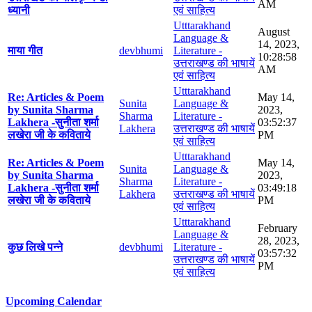
AM
ध्यानी
एवं साहित्य
Utttarakhand
August
Language &
14, 2023,
माया गीत
devbhumi
Literature -
10:28:58
उत्तराखण्ड की भाषायें
AM
एवं साहित्य
Utttarakhand
Re: Articles & Poem
May 14,
Sunita
Language &
by Sunita Sharma
2023,
Sharma
Literature -
Lakhera -सुनीता शर्मा
03:52:37
Lakhera
उत्तराखण्ड की भाषायें
लखेरा जी के कविताये
PM
एवं साहित्य
Utttarakhand
Re: Articles & Poem
May 14,
Sunita
Language &
by Sunita Sharma
2023,
Sharma
Literature -
Lakhera -सुनीता शर्मा
03:49:18
Lakhera
उत्तराखण्ड की भाषायें
लखेरा जी के कविताये
PM
एवं साहित्य
Utttarakhand
February
Language &
28, 2023,
कुछ लिखे पन्ने
devbhumi
Literature -
03:57:32
उत्तराखण्ड की भाषायें
PM
एवं साहित्य
Upcoming Calendar