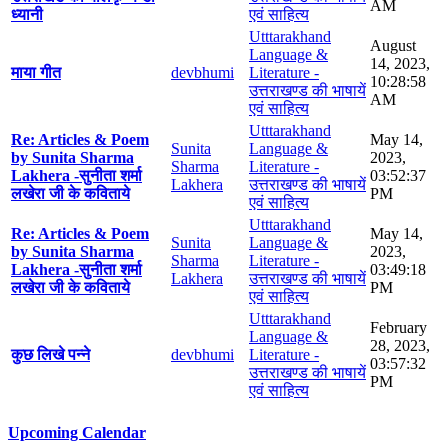
AM
ध्यानी
एवं साहित्य
Utttarakhand
August
Language &
14, 2023,
माया गीत
devbhumi
Literature -
10:28:58
उत्तराखण्ड की भाषायें
AM
एवं साहित्य
Utttarakhand
Re: Articles & Poem
May 14,
Sunita
Language &
by Sunita Sharma
2023,
Sharma
Literature -
Lakhera -सुनीता शर्मा
03:52:37
Lakhera
उत्तराखण्ड की भाषायें
लखेरा जी के कविताये
PM
एवं साहित्य
Utttarakhand
Re: Articles & Poem
May 14,
Sunita
Language &
by Sunita Sharma
2023,
Sharma
Literature -
Lakhera -सुनीता शर्मा
03:49:18
Lakhera
उत्तराखण्ड की भाषायें
लखेरा जी के कविताये
PM
एवं साहित्य
Utttarakhand
February
Language &
28, 2023,
कुछ लिखे पन्ने
devbhumi
Literature -
03:57:32
उत्तराखण्ड की भाषायें
PM
एवं साहित्य
Upcoming Calendar