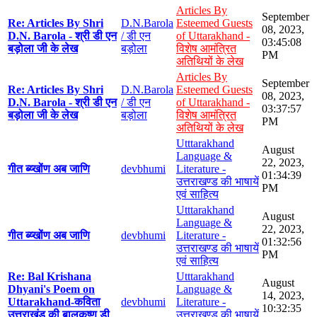
Articles By
September
Re: Articles By Shri
D.N.Barola
Esteemed Guests
08, 2023,
D.N. Barola - श्री डी एन
/ डी एन
of Uttarakhand -
03:45:08
बड़ोला जी के लेख
बड़ोला
विशेष आमंत्रित
PM
अतिथियों के लेख
Articles By
September
Re: Articles By Shri
D.N.Barola
Esteemed Guests
08, 2023,
D.N. Barola - श्री डी एन
/ डी एन
of Uttarakhand -
03:37:57
बड़ोला जी के लेख
बड़ोला
विशेष आमंत्रित
PM
अतिथियों के लेख
Utttarakhand
August
Language &
22, 2023,
गीत ब्य्खोंण अब जाणि
devbhumi
Literature -
01:34:39
उत्तराखण्ड की भाषायें
PM
एवं साहित्य
Utttarakhand
August
Language &
22, 2023,
गीत ब्य्खोंण अब जाणि
devbhumi
Literature -
01:32:56
उत्तराखण्ड की भाषायें
PM
एवं साहित्य
Re: Bal Krishana
Utttarakhand
August
Dhyani's Poem on
Language &
14, 2023,
Uttarakhand-कविता
devbhumi
Literature -
10:32:35
उत्तराखंड की बालकृष्ण डी
उत्तराखण्ड की भाषायें