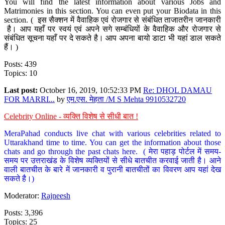
You will find the latest information about various Jobs and
Matrimonies in this section. You can even put your Biodata in this
section. ( इस सैक्शन में वैवाहिक एवं रोजगार से संबंधित ताजातरीन जानकारी
है। आप यहाँ पर स्वयं एवं अपने सगे सम्बंधियों के वैवाहिक और रोजगार से
संबंधित सूचना यहाँ पर दे सकते है। आप अपना बायो डाटा भी यहां डाल सकते
हैं। )
Posts: 439
Topics: 10
Last post:
October 16, 2019, 10:52:33 PM
Re: DHOL DAMAU
FOR MARRI...
by
एम.एस. मेहता /M S Mehta 9910532720
Celebrity Online - व्यक्ति विशेष से सीधी बात !
MeraPahad conducts live chat with various celebrities related to
Uttarakhand time to time. You can get the information about those
chats and go through the past chats here. ( मेरा पहाड़ पोर्टल में समय-
समय पर उत्तराखंड के विशेष व्यक्तियों से सीधे बातचीत करवाई जाती है। आने
वाली बातचीत के बारे में जानकारी व पुरानी बातचीतों का विवरण आप यहां देख
सकते है।)
Moderator:
Rajneesh
Posts: 3,396
Topics: 25