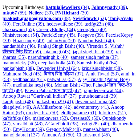
Upcoming Birthdays:
battulaljewellers
(34)
,
Johnnynady
(39)
,
mku67
(59)
,
Neilere
(39)
,
PNRichard
(39)
,
prakash.guapo@yahoo.com
(38)
,
Swistidowk
(52)
,
TaniyaValu
(40)
,
FeraOnline (39)
,
hedeswilferse (39)
,
asdfgt23n (48)
,
chaxiawam (55)
,
CreemyElulley (44)
,
Georgetor (40)
,
Ninisivereona (54)
,
PatrickSemy (45)
,
Peegeve (39)
,
FeexiseKepsy
(39)
,
Hoaccandy (49)
,
JulianVop (50)
,
Nandan Bisht (46)
,
nandanbisht (46)
,
Pankaj Singh Bisht (40)
,
Virendra S. Vishth/
वीरेन्द्र सिंह बिष्ट (59)
,
lata_negi (43)
,
jagat.singh.bisht (39)
,
raj
sharma (35)
,
narendrasingh.k (40)
,
sameer singh mehta (37)
,
mannuvicky (36)
,
deepikakholia (40)
,
Santosh Kotiyal (64)
,
pankajbisth (38)
,
Devender Uniyal (64)
,
kripalsinghbisht (58)
,
Mahindra Negi (45)
,
विनोद सिंह गढ़िया (37)
,
Amit Tiwari (53)
,
anni_in
(53)
,
vedbhadola (61)
,
patwal_ss (57)
,
Ajay Tripathi (Pahari Boy)
(47)
,
madhulika negi (48)
,
Mohan Bisht -Thet Pahadi/मोहन बिष्ट-ठेठ
पहाडी (49)
,
Pawan Pahari/पवन पहाडी (47)
,
rajindersemwal (44)
,
Anoop Rawat "Garhwali Indian" (37)
,
purushotamsati (39)
,
kapilj.joshi (48)
,
prakashpcm29 (41)
,
devendrasharma (48)
,
dkagdiyal (49)
,
AAMilissfoom (42)
,
adventureroy (41)
,
Anoop
Raturi (63)
,
dredger.biz. (50)
,
elollignarame (51)
,
Intoftoxy (51)
,
kaYaftike (49)
,
malenkawera (52)
,
OresiaseX (50)
,
Qupiskondy
(47)
,
vimalbhatt (48)
,
AGafeflaloli (38)
,
asdfgt28k (40)
,
dharmendra
(50)
,
EmyKocur (39)
,
GregoryMaP (48)
,
manesh.bhatt (46)
,
manoj.dabral (137)
,
AimundAid (50)
,
Charlesmurl (45)
,