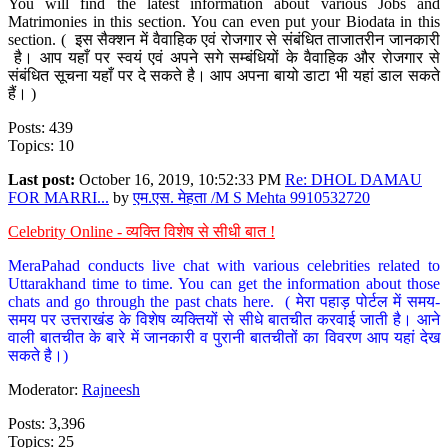
You will find the latest information about various Jobs and
Matrimonies in this section. You can even put your Biodata in this
section. ( इस सैक्शन में वैवाहिक एवं रोजगार से संबंधित ताजातरीन जानकारी
है। आप यहाँ पर स्वयं एवं अपने सगे सम्बंधियों के वैवाहिक और रोजगार से
संबंधित सूचना यहाँ पर दे सकते है। आप अपना बायो डाटा भी यहां डाल सकते
हैं। )
Posts: 439
Topics: 10
Last post:
October 16, 2019, 10:52:33 PM
Re: DHOL DAMAU
FOR MARRI...
by
एम.एस. मेहता /M S Mehta 9910532720
Celebrity Online - व्यक्ति विशेष से सीधी बात !
MeraPahad conducts live chat with various celebrities related to
Uttarakhand time to time. You can get the information about those
chats and go through the past chats here. ( मेरा पहाड़ पोर्टल में समय-
समय पर उत्तराखंड के विशेष व्यक्तियों से सीधे बातचीत करवाई जाती है। आने
वाली बातचीत के बारे में जानकारी व पुरानी बातचीतों का विवरण आप यहां देख
सकते है।)
Moderator:
Rajneesh
Posts: 3,396
Topics: 25