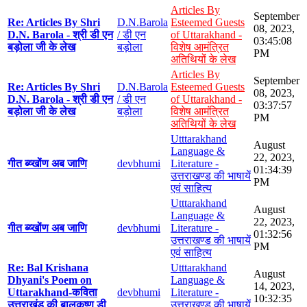
Articles By
September
Re: Articles By Shri
D.N.Barola
Esteemed Guests
08, 2023,
D.N. Barola - श्री डी एन
/ डी एन
of Uttarakhand -
03:45:08
बड़ोला जी के लेख
बड़ोला
विशेष आमंत्रित
PM
अतिथियों के लेख
Articles By
September
Re: Articles By Shri
D.N.Barola
Esteemed Guests
08, 2023,
D.N. Barola - श्री डी एन
/ डी एन
of Uttarakhand -
03:37:57
बड़ोला जी के लेख
बड़ोला
विशेष आमंत्रित
PM
अतिथियों के लेख
Utttarakhand
August
Language &
22, 2023,
गीत ब्य्खोंण अब जाणि
devbhumi
Literature -
01:34:39
उत्तराखण्ड की भाषायें
PM
एवं साहित्य
Utttarakhand
August
Language &
22, 2023,
गीत ब्य्खोंण अब जाणि
devbhumi
Literature -
01:32:56
उत्तराखण्ड की भाषायें
PM
एवं साहित्य
Re: Bal Krishana
Utttarakhand
August
Dhyani's Poem on
Language &
14, 2023,
Uttarakhand-कविता
devbhumi
Literature -
10:32:35
उत्तराखंड की बालकृष्ण डी
उत्तराखण्ड की भाषायें