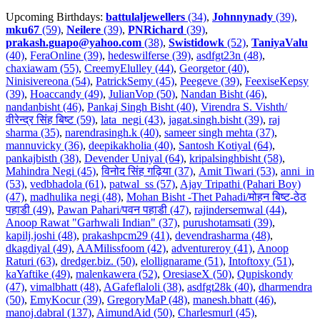
Upcoming Birthdays:
battulaljewellers
(34)
,
Johnnynady
(39)
,
mku67
(59)
,
Neilere
(39)
,
PNRichard
(39)
,
prakash.guapo@yahoo.com
(38)
,
Swistidowk
(52)
,
TaniyaValu
(40)
,
FeraOnline (39)
,
hedeswilferse (39)
,
asdfgt23n (48)
,
chaxiawam (55)
,
CreemyElulley (44)
,
Georgetor (40)
,
Ninisivereona (54)
,
PatrickSemy (45)
,
Peegeve (39)
,
FeexiseKepsy
(39)
,
Hoaccandy (49)
,
JulianVop (50)
,
Nandan Bisht (46)
,
nandanbisht (46)
,
Pankaj Singh Bisht (40)
,
Virendra S. Vishth/
वीरेन्द्र सिंह बिष्ट (59)
,
lata_negi (43)
,
jagat.singh.bisht (39)
,
raj
sharma (35)
,
narendrasingh.k (40)
,
sameer singh mehta (37)
,
mannuvicky (36)
,
deepikakholia (40)
,
Santosh Kotiyal (64)
,
pankajbisth (38)
,
Devender Uniyal (64)
,
kripalsinghbisht (58)
,
Mahindra Negi (45)
,
विनोद सिंह गढ़िया (37)
,
Amit Tiwari (53)
,
anni_in
(53)
,
vedbhadola (61)
,
patwal_ss (57)
,
Ajay Tripathi (Pahari Boy)
(47)
,
madhulika negi (48)
,
Mohan Bisht -Thet Pahadi/मोहन बिष्ट-ठेठ
पहाडी (49)
,
Pawan Pahari/पवन पहाडी (47)
,
rajindersemwal (44)
,
Anoop Rawat "Garhwali Indian" (37)
,
purushotamsati (39)
,
kapilj.joshi (48)
,
prakashpcm29 (41)
,
devendrasharma (48)
,
dkagdiyal (49)
,
AAMilissfoom (42)
,
adventureroy (41)
,
Anoop
Raturi (63)
,
dredger.biz. (50)
,
elollignarame (51)
,
Intoftoxy (51)
,
kaYaftike (49)
,
malenkawera (52)
,
OresiaseX (50)
,
Qupiskondy
(47)
,
vimalbhatt (48)
,
AGafeflaloli (38)
,
asdfgt28k (40)
,
dharmendra
(50)
,
EmyKocur (39)
,
GregoryMaP (48)
,
manesh.bhatt (46)
,
manoj.dabral (137)
,
AimundAid (50)
,
Charlesmurl (45)
,