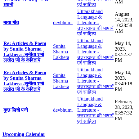
AM
ध्यानी
एवं साहित्य
Utttarakhand
August
Language &
14, 2023,
माया गीत
devbhumi
Literature -
10:28:58
उत्तराखण्ड की भाषायें
AM
एवं साहित्य
Utttarakhand
Re: Articles & Poem
May 14,
Sunita
Language &
by Sunita Sharma
2023,
Sharma
Literature -
Lakhera -सुनीता शर्मा
03:52:37
Lakhera
उत्तराखण्ड की भाषायें
लखेरा जी के कविताये
PM
एवं साहित्य
Utttarakhand
Re: Articles & Poem
May 14,
Sunita
Language &
by Sunita Sharma
2023,
Sharma
Literature -
Lakhera -सुनीता शर्मा
03:49:18
Lakhera
उत्तराखण्ड की भाषायें
लखेरा जी के कविताये
PM
एवं साहित्य
Utttarakhand
February
Language &
28, 2023,
कुछ लिखे पन्ने
devbhumi
Literature -
03:57:32
उत्तराखण्ड की भाषायें
PM
एवं साहित्य
Upcoming Calendar