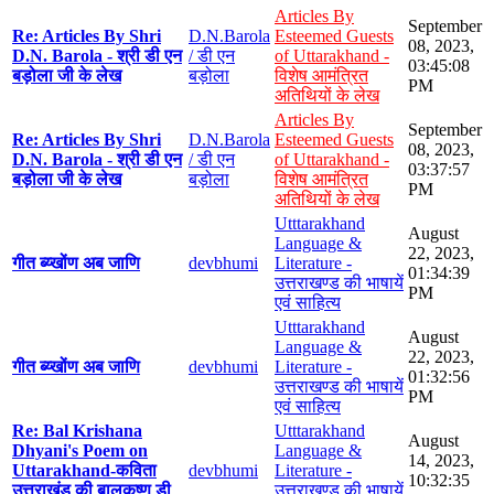
Articles By
September
Re: Articles By Shri
D.N.Barola
Esteemed Guests
08, 2023,
D.N. Barola - श्री डी एन
/ डी एन
of Uttarakhand -
03:45:08
बड़ोला जी के लेख
बड़ोला
विशेष आमंत्रित
PM
अतिथियों के लेख
Articles By
September
Re: Articles By Shri
D.N.Barola
Esteemed Guests
08, 2023,
D.N. Barola - श्री डी एन
/ डी एन
of Uttarakhand -
03:37:57
बड़ोला जी के लेख
बड़ोला
विशेष आमंत्रित
PM
अतिथियों के लेख
Utttarakhand
August
Language &
22, 2023,
गीत ब्य्खोंण अब जाणि
devbhumi
Literature -
01:34:39
उत्तराखण्ड की भाषायें
PM
एवं साहित्य
Utttarakhand
August
Language &
22, 2023,
गीत ब्य्खोंण अब जाणि
devbhumi
Literature -
01:32:56
उत्तराखण्ड की भाषायें
PM
एवं साहित्य
Re: Bal Krishana
Utttarakhand
August
Dhyani's Poem on
Language &
14, 2023,
Uttarakhand-कविता
devbhumi
Literature -
10:32:35
उत्तराखंड की बालकृष्ण डी
उत्तराखण्ड की भाषायें