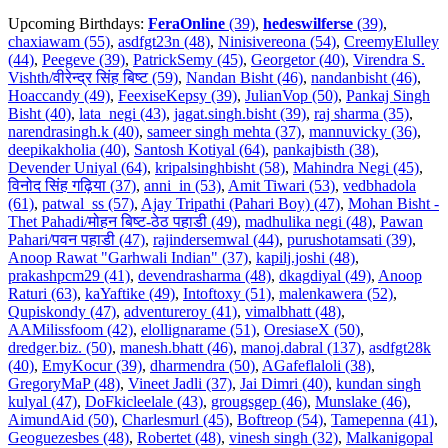
Upcoming Birthdays:
FeraOnline
(39)
,
hedeswilferse
(39)
,
chaxiawam (55)
,
asdfgt23n (48)
,
Ninisivereona (54)
,
CreemyElulley
(44)
,
Peegeve (39)
,
PatrickSemy (45)
,
Georgetor (40)
,
Virendra S.
Vishth/वीरेन्द्र सिंह बिष्ट (59)
,
Nandan Bisht (46)
,
nandanbisht (46)
,
Hoaccandy (49)
,
FeexiseKepsy (39)
,
JulianVop (50)
,
Pankaj Singh
Bisht (40)
,
lata_negi (43)
,
jagat.singh.bisht (39)
,
raj sharma (35)
,
narendrasingh.k (40)
,
sameer singh mehta (37)
,
mannuvicky (36)
,
deepikakholia (40)
,
Santosh Kotiyal (64)
,
pankajbisth (38)
,
Devender Uniyal (64)
,
kripalsinghbisht (58)
,
Mahindra Negi (45)
,
विनोद सिंह गढ़िया (37)
,
anni_in (53)
,
Amit Tiwari (53)
,
vedbhadola
(61)
,
patwal_ss (57)
,
Ajay Tripathi (Pahari Boy) (47)
,
Mohan Bisht -
Thet Pahadi/मोहन बिष्ट-ठेठ पहाडी (49)
,
madhulika negi (48)
,
Pawan
Pahari/पवन पहाडी (47)
,
rajindersemwal (44)
,
purushotamsati (39)
,
Anoop Rawat "Garhwali Indian" (37)
,
kapilj.joshi (48)
,
prakashpcm29 (41)
,
devendrasharma (48)
,
dkagdiyal (49)
,
Anoop
Raturi (63)
,
kaYaftike (49)
,
Intoftoxy (51)
,
malenkawera (52)
,
Qupiskondy (47)
,
adventureroy (41)
,
vimalbhatt (48)
,
AAMilissfoom (42)
,
elollignarame (51)
,
OresiaseX (50)
,
dredger.biz. (50)
,
manesh.bhatt (46)
,
manoj.dabral (137)
,
asdfgt28k
(40)
,
EmyKocur (39)
,
dharmendra (50)
,
AGafeflaloli (38)
,
GregoryMaP (48)
,
Vineet Jadli (37)
,
Jai Dimri (40)
,
kundan singh
kulyal (47)
,
DoFkicleelale (43)
,
grougsgep (46)
,
Munslake (46)
,
AimundAid (50)
,
Charlesmurl (45)
,
Boftreop (54)
,
Tamepenna (41)
,
Geoguezesbes (48)
,
Robertet (48)
,
vinesh singh (32)
,
Malkanigopal