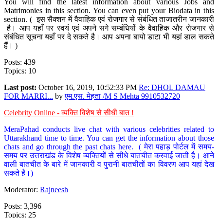
You will find the latest information about various Jobs and
Matrimonies in this section. You can even put your Biodata in this
section. ( इस सैक्शन में वैवाहिक एवं रोजगार से संबंधित ताजातरीन जानकारी
है। आप यहाँ पर स्वयं एवं अपने सगे सम्बंधियों के वैवाहिक और रोजगार से
संबंधित सूचना यहाँ पर दे सकते है। आप अपना बायो डाटा भी यहां डाल सकते
हैं। )
Posts: 439
Topics: 10
Last post:
October 16, 2019, 10:52:33 PM
Re: DHOL DAMAU
FOR MARRI...
by
एम.एस. मेहता /M S Mehta 9910532720
Celebrity Online - व्यक्ति विशेष से सीधी बात !
MeraPahad conducts live chat with various celebrities related to
Uttarakhand time to time. You can get the information about those
chats and go through the past chats here. ( मेरा पहाड़ पोर्टल में समय-
समय पर उत्तराखंड के विशेष व्यक्तियों से सीधे बातचीत करवाई जाती है। आने
वाली बातचीत के बारे में जानकारी व पुरानी बातचीतों का विवरण आप यहां देख
सकते है।)
Moderator:
Rajneesh
Posts: 3,396
Topics: 25