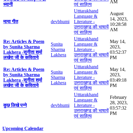
AM
ध्यानी
एवं साहित्य
Utttarakhand
August
Language &
14, 2023,
माया गीत
devbhumi
Literature -
10:28:58
उत्तराखण्ड की भाषायें
AM
एवं साहित्य
Utttarakhand
Re: Articles & Poem
May 14,
Sunita
Language &
by Sunita Sharma
2023,
Sharma
Literature -
Lakhera -सुनीता शर्मा
03:52:37
Lakhera
उत्तराखण्ड की भाषायें
लखेरा जी के कविताये
PM
एवं साहित्य
Utttarakhand
Re: Articles & Poem
May 14,
Sunita
Language &
by Sunita Sharma
2023,
Sharma
Literature -
Lakhera -सुनीता शर्मा
03:49:18
Lakhera
उत्तराखण्ड की भाषायें
लखेरा जी के कविताये
PM
एवं साहित्य
Utttarakhand
February
Language &
28, 2023,
कुछ लिखे पन्ने
devbhumi
Literature -
03:57:32
उत्तराखण्ड की भाषायें
PM
एवं साहित्य
Upcoming Calendar