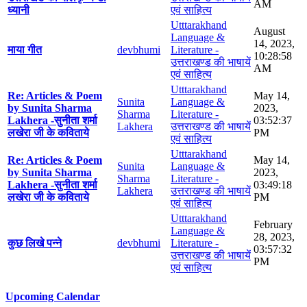
AM
ध्यानी
एवं साहित्य
Utttarakhand
August
Language &
14, 2023,
माया गीत
devbhumi
Literature -
10:28:58
उत्तराखण्ड की भाषायें
AM
एवं साहित्य
Utttarakhand
Re: Articles & Poem
May 14,
Sunita
Language &
by Sunita Sharma
2023,
Sharma
Literature -
Lakhera -सुनीता शर्मा
03:52:37
Lakhera
उत्तराखण्ड की भाषायें
लखेरा जी के कविताये
PM
एवं साहित्य
Utttarakhand
Re: Articles & Poem
May 14,
Sunita
Language &
by Sunita Sharma
2023,
Sharma
Literature -
Lakhera -सुनीता शर्मा
03:49:18
Lakhera
उत्तराखण्ड की भाषायें
लखेरा जी के कविताये
PM
एवं साहित्य
Utttarakhand
February
Language &
28, 2023,
कुछ लिखे पन्ने
devbhumi
Literature -
03:57:32
उत्तराखण्ड की भाषायें
PM
एवं साहित्य
Upcoming Calendar