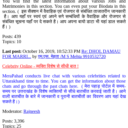
You will find the latest information about various Jobs and
Matrimonies in this section. You can even put your Biodata in this
section. ( इस सैक्शन में वैवाहिक एवं रोजगार से संबंधित ताजातरीन जानकारी
है। आप यहाँ पर स्वयं एवं अपने सगे सम्बंधियों के वैवाहिक और रोजगार से
संबंधित सूचना यहाँ पर दे सकते है। आप अपना बायो डाटा भी यहां डाल सकते
हैं। )
Posts: 439
Topics: 10
Last post:
October 16, 2019, 10:52:33 PM
Re: DHOL DAMAU
FOR MARRI...
by
एम.एस. मेहता /M S Mehta 9910532720
Celebrity Online - व्यक्ति विशेष से सीधी बात !
MeraPahad conducts live chat with various celebrities related to
Uttarakhand time to time. You can get the information about those
chats and go through the past chats here. ( मेरा पहाड़ पोर्टल में समय-
समय पर उत्तराखंड के विशेष व्यक्तियों से सीधे बातचीत करवाई जाती है। आने
वाली बातचीत के बारे में जानकारी व पुरानी बातचीतों का विवरण आप यहां देख
सकते है।)
Moderator:
Rajneesh
Posts: 3,396
Topics: 25