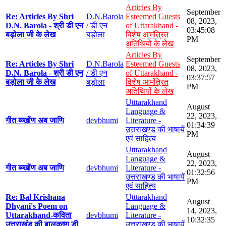
Articles By
September
Re: Articles By Shri
D.N.Barola
Esteemed Guests
08, 2023,
D.N. Barola - श्री डी एन
/ डी एन
of Uttarakhand -
03:45:08
बड़ोला जी के लेख
बड़ोला
विशेष आमंत्रित
PM
अतिथियों के लेख
Articles By
September
Re: Articles By Shri
D.N.Barola
Esteemed Guests
08, 2023,
D.N. Barola - श्री डी एन
/ डी एन
of Uttarakhand -
03:37:57
बड़ोला जी के लेख
बड़ोला
विशेष आमंत्रित
PM
अतिथियों के लेख
Utttarakhand
August
Language &
22, 2023,
गीत ब्य्खोंण अब जाणि
devbhumi
Literature -
01:34:39
उत्तराखण्ड की भाषायें
PM
एवं साहित्य
Utttarakhand
August
Language &
22, 2023,
गीत ब्य्खोंण अब जाणि
devbhumi
Literature -
01:32:56
उत्तराखण्ड की भाषायें
PM
एवं साहित्य
Re: Bal Krishana
Utttarakhand
August
Dhyani's Poem on
Language &
14, 2023,
Uttarakhand-कविता
devbhumi
Literature -
10:32:35
उत्तराखंड की बालकृष्ण डी
उत्तराखण्ड की भाषायें