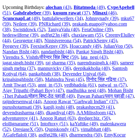
Upcoming Birthdays:
alochan
(43)
,
Bitatmoda
(49)
,
CypeApehell
(51)
,
Gahdrabeber
(39)
,
kusum rawat
(37)
,
Minaxi
(46)
,
ScuncnapLat
(49)
,
battulaljewellers (34)
,
Johnnynady (39)
,
mku67
(59)
,
Neilere (39)
,
PNRichard (39)
,
prakash.guapo@yahoo.com
(38)
,
Swistidowk (52)
,
TaniyaValu (40)
,
FeraOnline (39)
,
hedeswilferse (39)
,
asdfgt23n (48)
,
chaxiawam (55)
,
CreemyElulley
(44)
,
Georgetor (40)
,
Ninisivereona (54)
,
PatrickSemy (45)
,
Peegeve (39)
,
FeexiseKepsy (39)
,
Hoaccandy (49)
,
JulianVop (50)
,
Nandan Bisht (46)
,
nandanbisht (46)
,
Pankaj Singh Bisht (40)
,
Virendra S. Vishth/वीरेन्द्र सिंह बिष्ट (59)
,
lata_negi (43)
,
jagat.singh.bisht (39)
,
raj sharma (35)
,
narendrasingh.k (40)
,
sameer
singh mehta (37)
,
mannuvicky (36)
,
deepikakholia (40)
,
Santosh
Kotiyal (64)
,
pankajbisth (38)
,
Devender Uniyal (64)
,
kripalsinghbisht (58)
,
Mahindra Negi (45)
,
विनोद सिंह गढ़िया (37)
,
Amit Tiwari (53)
,
anni_in (53)
,
vedbhadola (61)
,
patwal_ss (57)
,
Ajay Tripathi (Pahari Boy) (47)
,
madhulika negi (48)
,
Mohan Bisht
-Thet Pahadi/मोहन बिष्ट-ठेठ पहाडी (49)
,
Pawan Pahari/पवन पहाडी (47)
,
rajindersemwal (44)
,
Anoop Rawat "Garhwali Indian" (37)
,
purushotamsati (39)
,
kapilj.joshi (48)
,
prakashpcm29 (41)
,
devendrasharma (48)
,
dkagdiyal (49)
,
AAMilissfoom (42)
,
adventureroy (41)
,
Anoop Raturi (63)
,
dredger.biz. (50)
,
elollignarame (51)
,
Intoftoxy (51)
,
kaYaftike (49)
,
malenkawera
(52)
,
OresiaseX (50)
,
Qupiskondy (47)
,
vimalbhatt (48)
,
AGafeflaloli (38)
,
asdfgt28k (40)
,
dharmendra (50)
,
EmyKocur