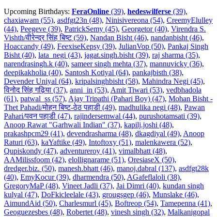
Upcoming Birthdays:
FeraOnline
(39)
,
hedeswilferse
(39)
,
chaxiawam (55)
,
asdfgt23n (48)
,
Ninisivereona (54)
,
CreemyElulley
(44)
,
Peegeve (39)
,
PatrickSemy (45)
,
Georgetor (40)
,
Virendra S.
Vishth/वीरेन्द्र सिंह बिष्ट (59)
,
Nandan Bisht (46)
,
nandanbisht (46)
,
Hoaccandy (49)
,
FeexiseKepsy (39)
,
JulianVop (50)
,
Pankaj Singh
Bisht (40)
,
lata_negi (43)
,
jagat.singh.bisht (39)
,
raj sharma (35)
,
narendrasingh.k (40)
,
sameer singh mehta (37)
,
mannuvicky (36)
,
deepikakholia (40)
,
Santosh Kotiyal (64)
,
pankajbisth (38)
,
Devender Uniyal (64)
,
kripalsinghbisht (58)
,
Mahindra Negi (45)
,
विनोद सिंह गढ़िया (37)
,
anni_in (53)
,
Amit Tiwari (53)
,
vedbhadola
(61)
,
patwal_ss (57)
,
Ajay Tripathi (Pahari Boy) (47)
,
Mohan Bisht -
Thet Pahadi/मोहन बिष्ट-ठेठ पहाडी (49)
,
madhulika negi (48)
,
Pawan
Pahari/पवन पहाडी (47)
,
rajindersemwal (44)
,
purushotamsati (39)
,
Anoop Rawat "Garhwali Indian" (37)
,
kapilj.joshi (48)
,
prakashpcm29 (41)
,
devendrasharma (48)
,
dkagdiyal (49)
,
Anoop
Raturi (63)
,
kaYaftike (49)
,
Intoftoxy (51)
,
malenkawera (52)
,
Qupiskondy (47)
,
adventureroy (41)
,
vimalbhatt (48)
,
AAMilissfoom (42)
,
elollignarame (51)
,
OresiaseX (50)
,
dredger.biz. (50)
,
manesh.bhatt (46)
,
manoj.dabral (137)
,
asdfgt28k
(40)
,
EmyKocur (39)
,
dharmendra (50)
,
AGafeflaloli (38)
,
GregoryMaP (48)
,
Vineet Jadli (37)
,
Jai Dimri (40)
,
kundan singh
kulyal (47)
,
DoFkicleelale (43)
,
grougsgep (46)
,
Munslake (46)
,
AimundAid (50)
,
Charlesmurl (45)
,
Boftreop (54)
,
Tamepenna (41)
,
Geoguezesbes (48)
,
Robertet (48)
,
vinesh singh (32)
,
Malkanigopal