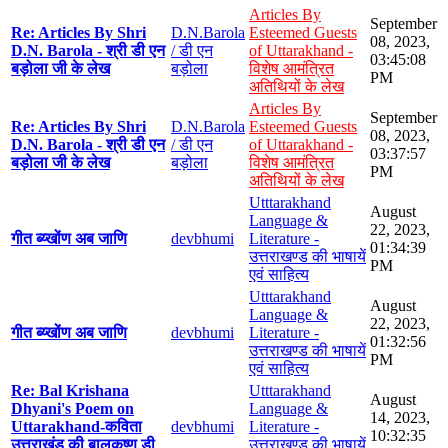
Articles By
September
Re: Articles By Shri
D.N.Barola
Esteemed Guests
08, 2023,
D.N. Barola - श्री डी एन
/ डी एन
of Uttarakhand -
03:45:08
बड़ोला जी के लेख
बड़ोला
विशेष आमंत्रित
PM
अतिथियों के लेख
Articles By
September
Re: Articles By Shri
D.N.Barola
Esteemed Guests
08, 2023,
D.N. Barola - श्री डी एन
/ डी एन
of Uttarakhand -
03:37:57
बड़ोला जी के लेख
बड़ोला
विशेष आमंत्रित
PM
अतिथियों के लेख
Utttarakhand
August
Language &
22, 2023,
गीत ब्य्खोंण अब जाणि
devbhumi
Literature -
01:34:39
उत्तराखण्ड की भाषायें
PM
एवं साहित्य
Utttarakhand
August
Language &
22, 2023,
गीत ब्य्खोंण अब जाणि
devbhumi
Literature -
01:32:56
उत्तराखण्ड की भाषायें
PM
एवं साहित्य
Re: Bal Krishana
Utttarakhand
August
Dhyani's Poem on
Language &
14, 2023,
Uttarakhand-कविता
devbhumi
Literature -
10:32:35
उत्तराखंड की बालकृष्ण डी
उत्तराखण्ड की भाषायें