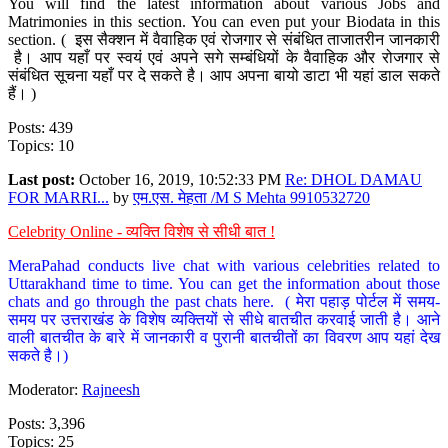
You will find the latest information about various Jobs and
Matrimonies in this section. You can even put your Biodata in this
section. ( इस सैक्शन में वैवाहिक एवं रोजगार से संबंधित ताजातरीन जानकारी
है। आप यहाँ पर स्वयं एवं अपने सगे सम्बंधियों के वैवाहिक और रोजगार से
संबंधित सूचना यहाँ पर दे सकते है। आप अपना बायो डाटा भी यहां डाल सकते
हैं। )
Posts: 439
Topics: 10
Last post:
October 16, 2019, 10:52:33 PM
Re: DHOL DAMAU
FOR MARRI...
by
एम.एस. मेहता /M S Mehta 9910532720
Celebrity Online - व्यक्ति विशेष से सीधी बात !
MeraPahad conducts live chat with various celebrities related to
Uttarakhand time to time. You can get the information about those
chats and go through the past chats here. ( मेरा पहाड़ पोर्टल में समय-
समय पर उत्तराखंड के विशेष व्यक्तियों से सीधे बातचीत करवाई जाती है। आने
वाली बातचीत के बारे में जानकारी व पुरानी बातचीतों का विवरण आप यहां देख
सकते है।)
Moderator:
Rajneesh
Posts: 3,396
Topics: 25