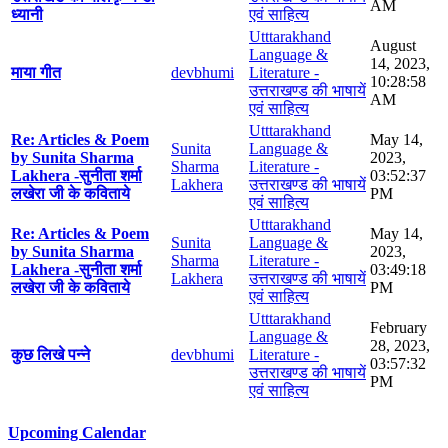
AM
ध्यानी
एवं साहित्य
Utttarakhand
August
Language &
14, 2023,
माया गीत
devbhumi
Literature -
10:28:58
उत्तराखण्ड की भाषायें
AM
एवं साहित्य
Utttarakhand
Re: Articles & Poem
May 14,
Sunita
Language &
by Sunita Sharma
2023,
Sharma
Literature -
Lakhera -सुनीता शर्मा
03:52:37
Lakhera
उत्तराखण्ड की भाषायें
लखेरा जी के कविताये
PM
एवं साहित्य
Utttarakhand
Re: Articles & Poem
May 14,
Sunita
Language &
by Sunita Sharma
2023,
Sharma
Literature -
Lakhera -सुनीता शर्मा
03:49:18
Lakhera
उत्तराखण्ड की भाषायें
लखेरा जी के कविताये
PM
एवं साहित्य
Utttarakhand
February
Language &
28, 2023,
कुछ लिखे पन्ने
devbhumi
Literature -
03:57:32
उत्तराखण्ड की भाषायें
PM
एवं साहित्य
Upcoming Calendar