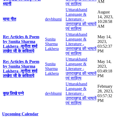
AM
ध्यानी
एवं साहित्य
Utttarakhand
August
Language &
14, 2023,
माया गीत
devbhumi
Literature -
10:28:58
उत्तराखण्ड की भाषायें
AM
एवं साहित्य
Utttarakhand
Re: Articles & Poem
May 14,
Sunita
Language &
by Sunita Sharma
2023,
Sharma
Literature -
Lakhera -सुनीता शर्मा
03:52:37
Lakhera
उत्तराखण्ड की भाषायें
लखेरा जी के कविताये
PM
एवं साहित्य
Utttarakhand
Re: Articles & Poem
May 14,
Sunita
Language &
by Sunita Sharma
2023,
Sharma
Literature -
Lakhera -सुनीता शर्मा
03:49:18
Lakhera
उत्तराखण्ड की भाषायें
लखेरा जी के कविताये
PM
एवं साहित्य
Utttarakhand
February
Language &
28, 2023,
कुछ लिखे पन्ने
devbhumi
Literature -
03:57:32
उत्तराखण्ड की भाषायें
PM
एवं साहित्य
Upcoming Calendar