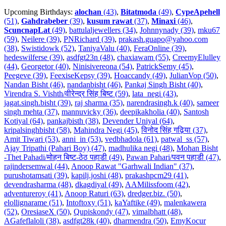
Upcoming Birthdays:
alochan
(43)
,
Bitatmoda
(49)
,
CypeApehell
(51)
,
Gahdrabeber
(39)
,
kusum rawat
(37)
,
Minaxi
(46)
,
ScuncnapLat
(49)
,
battulaljewellers (34)
,
Johnnynady (39)
,
mku67
(59)
,
Neilere (39)
,
PNRichard (39)
,
prakash.guapo@yahoo.com
(38)
,
Swistidowk (52)
,
TaniyaValu (40)
,
FeraOnline (39)
,
hedeswilferse (39)
,
asdfgt23n (48)
,
chaxiawam (55)
,
CreemyElulley
(44)
,
Georgetor (40)
,
Ninisivereona (54)
,
PatrickSemy (45)
,
Peegeve (39)
,
FeexiseKepsy (39)
,
Hoaccandy (49)
,
JulianVop (50)
,
Nandan Bisht (46)
,
nandanbisht (46)
,
Pankaj Singh Bisht (40)
,
Virendra S. Vishth/वीरेन्द्र सिंह बिष्ट (59)
,
lata_negi (43)
,
jagat.singh.bisht (39)
,
raj sharma (35)
,
narendrasingh.k (40)
,
sameer
singh mehta (37)
,
mannuvicky (36)
,
deepikakholia (40)
,
Santosh
Kotiyal (64)
,
pankajbisth (38)
,
Devender Uniyal (64)
,
kripalsinghbisht (58)
,
Mahindra Negi (45)
,
विनोद सिंह गढ़िया (37)
,
Amit Tiwari (53)
,
anni_in (53)
,
vedbhadola (61)
,
patwal_ss (57)
,
Ajay Tripathi (Pahari Boy) (47)
,
madhulika negi (48)
,
Mohan Bisht
-Thet Pahadi/मोहन बिष्ट-ठेठ पहाडी (49)
,
Pawan Pahari/पवन पहाडी (47)
,
rajindersemwal (44)
,
Anoop Rawat "Garhwali Indian" (37)
,
purushotamsati (39)
,
kapilj.joshi (48)
,
prakashpcm29 (41)
,
devendrasharma (48)
,
dkagdiyal (49)
,
AAMilissfoom (42)
,
adventureroy (41)
,
Anoop Raturi (63)
,
dredger.biz. (50)
,
elollignarame (51)
,
Intoftoxy (51)
,
kaYaftike (49)
,
malenkawera
(52)
,
OresiaseX (50)
,
Qupiskondy (47)
,
vimalbhatt (48)
,
AGafeflaloli (38)
,
asdfgt28k (40)
,
dharmendra (50)
,
EmyKocur