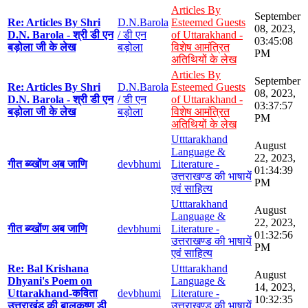
Articles By
September
Re: Articles By Shri
D.N.Barola
Esteemed Guests
08, 2023,
D.N. Barola - श्री डी एन
/ डी एन
of Uttarakhand -
03:45:08
बड़ोला जी के लेख
बड़ोला
विशेष आमंत्रित
PM
अतिथियों के लेख
Articles By
September
Re: Articles By Shri
D.N.Barola
Esteemed Guests
08, 2023,
D.N. Barola - श्री डी एन
/ डी एन
of Uttarakhand -
03:37:57
बड़ोला जी के लेख
बड़ोला
विशेष आमंत्रित
PM
अतिथियों के लेख
Utttarakhand
August
Language &
22, 2023,
गीत ब्य्खोंण अब जाणि
devbhumi
Literature -
01:34:39
उत्तराखण्ड की भाषायें
PM
एवं साहित्य
Utttarakhand
August
Language &
22, 2023,
गीत ब्य्खोंण अब जाणि
devbhumi
Literature -
01:32:56
उत्तराखण्ड की भाषायें
PM
एवं साहित्य
Re: Bal Krishana
Utttarakhand
August
Dhyani's Poem on
Language &
14, 2023,
Uttarakhand-कविता
devbhumi
Literature -
10:32:35
उत्तराखंड की बालकृष्ण डी
उत्तराखण्ड की भाषायें