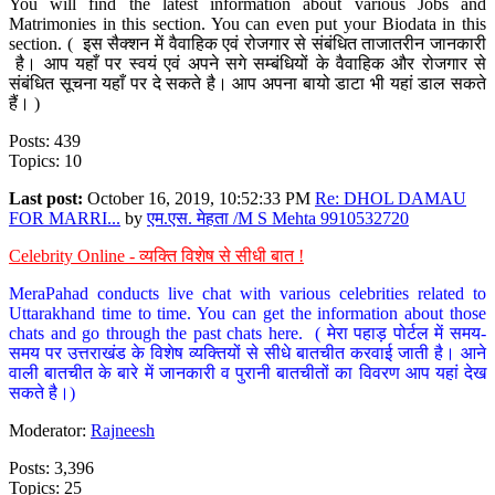
You will find the latest information about various Jobs and
Matrimonies in this section. You can even put your Biodata in this
section. ( इस सैक्शन में वैवाहिक एवं रोजगार से संबंधित ताजातरीन जानकारी
है। आप यहाँ पर स्वयं एवं अपने सगे सम्बंधियों के वैवाहिक और रोजगार से
संबंधित सूचना यहाँ पर दे सकते है। आप अपना बायो डाटा भी यहां डाल सकते
हैं। )
Posts: 439
Topics: 10
Last post:
October 16, 2019, 10:52:33 PM
Re: DHOL DAMAU
FOR MARRI...
by
एम.एस. मेहता /M S Mehta 9910532720
Celebrity Online - व्यक्ति विशेष से सीधी बात !
MeraPahad conducts live chat with various celebrities related to
Uttarakhand time to time. You can get the information about those
chats and go through the past chats here. ( मेरा पहाड़ पोर्टल में समय-
समय पर उत्तराखंड के विशेष व्यक्तियों से सीधे बातचीत करवाई जाती है। आने
वाली बातचीत के बारे में जानकारी व पुरानी बातचीतों का विवरण आप यहां देख
सकते है।)
Moderator:
Rajneesh
Posts: 3,396
Topics: 25