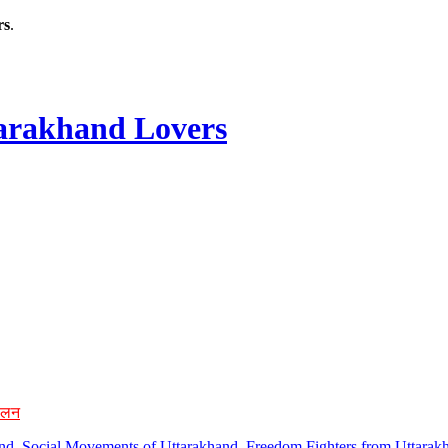
rs
.
rakhand Lovers
ोलन
hand, Social Movements of Uttarakhand, Freedom Fighters from Uttarakh