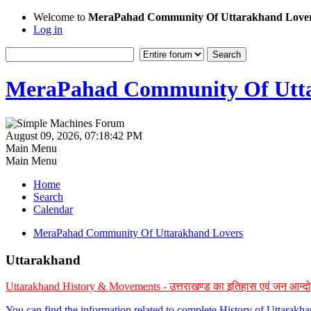
Welcome to
MeraPahad Community Of Uttarakhand Love
Log in
MeraPahad Community Of Utta
August 09, 2026, 07:18:42 PM
Main Menu
Main Menu
Home
Search
Calendar
MeraPahad Community Of Uttarakhand Lovers
Uttarakhand
Uttarakhand History & Movements - उत्तराखण्ड का इतिहास एवं जन आन्द
You can find the information related to complete History of Uttarak