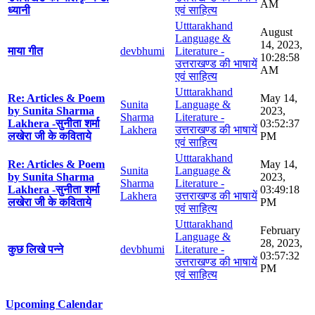
AM
ध्यानी
एवं साहित्य
Utttarakhand
August
Language &
14, 2023,
माया गीत
devbhumi
Literature -
10:28:58
उत्तराखण्ड की भाषायें
AM
एवं साहित्य
Utttarakhand
Re: Articles & Poem
May 14,
Sunita
Language &
by Sunita Sharma
2023,
Sharma
Literature -
Lakhera -सुनीता शर्मा
03:52:37
Lakhera
उत्तराखण्ड की भाषायें
लखेरा जी के कविताये
PM
एवं साहित्य
Utttarakhand
Re: Articles & Poem
May 14,
Sunita
Language &
by Sunita Sharma
2023,
Sharma
Literature -
Lakhera -सुनीता शर्मा
03:49:18
Lakhera
उत्तराखण्ड की भाषायें
लखेरा जी के कविताये
PM
एवं साहित्य
Utttarakhand
February
Language &
28, 2023,
कुछ लिखे पन्ने
devbhumi
Literature -
03:57:32
उत्तराखण्ड की भाषायें
PM
एवं साहित्य
Upcoming Calendar