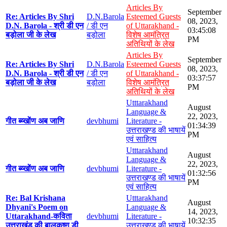
Articles By
September
Re: Articles By Shri
D.N.Barola
Esteemed Guests
08, 2023,
D.N. Barola - श्री डी एन
/ डी एन
of Uttarakhand -
03:45:08
बड़ोला जी के लेख
बड़ोला
विशेष आमंत्रित
PM
अतिथियों के लेख
Articles By
September
Re: Articles By Shri
D.N.Barola
Esteemed Guests
08, 2023,
D.N. Barola - श्री डी एन
/ डी एन
of Uttarakhand -
03:37:57
बड़ोला जी के लेख
बड़ोला
विशेष आमंत्रित
PM
अतिथियों के लेख
Utttarakhand
August
Language &
22, 2023,
गीत ब्य्खोंण अब जाणि
devbhumi
Literature -
01:34:39
उत्तराखण्ड की भाषायें
PM
एवं साहित्य
Utttarakhand
August
Language &
22, 2023,
गीत ब्य्खोंण अब जाणि
devbhumi
Literature -
01:32:56
उत्तराखण्ड की भाषायें
PM
एवं साहित्य
Re: Bal Krishana
Utttarakhand
August
Dhyani's Poem on
Language &
14, 2023,
Uttarakhand-कविता
devbhumi
Literature -
10:32:35
उत्तराखंड की बालकृष्ण डी
उत्तराखण्ड की भाषायें