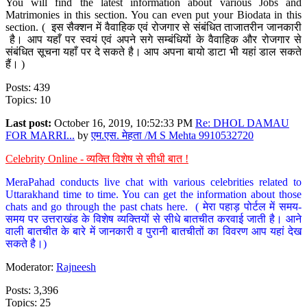
You will find the latest information about various Jobs and
Matrimonies in this section. You can even put your Biodata in this
section. ( इस सैक्शन में वैवाहिक एवं रोजगार से संबंधित ताजातरीन जानकारी
है। आप यहाँ पर स्वयं एवं अपने सगे सम्बंधियों के वैवाहिक और रोजगार से
संबंधित सूचना यहाँ पर दे सकते है। आप अपना बायो डाटा भी यहां डाल सकते
हैं। )
Posts: 439
Topics: 10
Last post:
October 16, 2019, 10:52:33 PM
Re: DHOL DAMAU
FOR MARRI...
by
एम.एस. मेहता /M S Mehta 9910532720
Celebrity Online - व्यक्ति विशेष से सीधी बात !
MeraPahad conducts live chat with various celebrities related to
Uttarakhand time to time. You can get the information about those
chats and go through the past chats here. ( मेरा पहाड़ पोर्टल में समय-
समय पर उत्तराखंड के विशेष व्यक्तियों से सीधे बातचीत करवाई जाती है। आने
वाली बातचीत के बारे में जानकारी व पुरानी बातचीतों का विवरण आप यहां देख
सकते है।)
Moderator:
Rajneesh
Posts: 3,396
Topics: 25