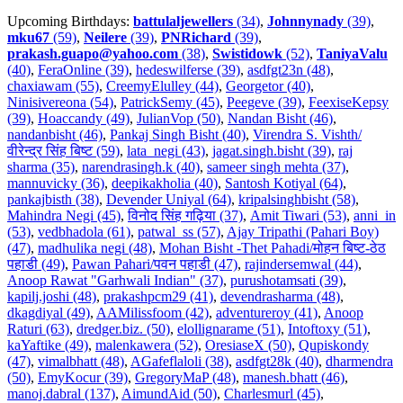
Upcoming Birthdays:
battulaljewellers
(34)
,
Johnnynady
(39)
,
mku67
(59)
,
Neilere
(39)
,
PNRichard
(39)
,
prakash.guapo@yahoo.com
(38)
,
Swistidowk
(52)
,
TaniyaValu
(40)
,
FeraOnline (39)
,
hedeswilferse (39)
,
asdfgt23n (48)
,
chaxiawam (55)
,
CreemyElulley (44)
,
Georgetor (40)
,
Ninisivereona (54)
,
PatrickSemy (45)
,
Peegeve (39)
,
FeexiseKepsy
(39)
,
Hoaccandy (49)
,
JulianVop (50)
,
Nandan Bisht (46)
,
nandanbisht (46)
,
Pankaj Singh Bisht (40)
,
Virendra S. Vishth/
वीरेन्द्र सिंह बिष्ट (59)
,
lata_negi (43)
,
jagat.singh.bisht (39)
,
raj
sharma (35)
,
narendrasingh.k (40)
,
sameer singh mehta (37)
,
mannuvicky (36)
,
deepikakholia (40)
,
Santosh Kotiyal (64)
,
pankajbisth (38)
,
Devender Uniyal (64)
,
kripalsinghbisht (58)
,
Mahindra Negi (45)
,
विनोद सिंह गढ़िया (37)
,
Amit Tiwari (53)
,
anni_in
(53)
,
vedbhadola (61)
,
patwal_ss (57)
,
Ajay Tripathi (Pahari Boy)
(47)
,
madhulika negi (48)
,
Mohan Bisht -Thet Pahadi/मोहन बिष्ट-ठेठ
पहाडी (49)
,
Pawan Pahari/पवन पहाडी (47)
,
rajindersemwal (44)
,
Anoop Rawat "Garhwali Indian" (37)
,
purushotamsati (39)
,
kapilj.joshi (48)
,
prakashpcm29 (41)
,
devendrasharma (48)
,
dkagdiyal (49)
,
AAMilissfoom (42)
,
adventureroy (41)
,
Anoop
Raturi (63)
,
dredger.biz. (50)
,
elollignarame (51)
,
Intoftoxy (51)
,
kaYaftike (49)
,
malenkawera (52)
,
OresiaseX (50)
,
Qupiskondy
(47)
,
vimalbhatt (48)
,
AGafeflaloli (38)
,
asdfgt28k (40)
,
dharmendra
(50)
,
EmyKocur (39)
,
GregoryMaP (48)
,
manesh.bhatt (46)
,
manoj.dabral (137)
,
AimundAid (50)
,
Charlesmurl (45)
,