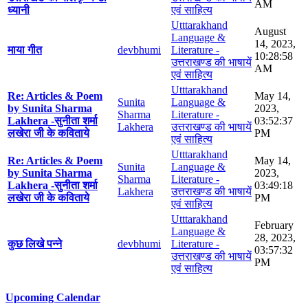
AM
ध्यानी
एवं साहित्य
Utttarakhand
August
Language &
14, 2023,
माया गीत
devbhumi
Literature -
10:28:58
उत्तराखण्ड की भाषायें
AM
एवं साहित्य
Utttarakhand
Re: Articles & Poem
May 14,
Sunita
Language &
by Sunita Sharma
2023,
Sharma
Literature -
Lakhera -सुनीता शर्मा
03:52:37
Lakhera
उत्तराखण्ड की भाषायें
लखेरा जी के कविताये
PM
एवं साहित्य
Utttarakhand
Re: Articles & Poem
May 14,
Sunita
Language &
by Sunita Sharma
2023,
Sharma
Literature -
Lakhera -सुनीता शर्मा
03:49:18
Lakhera
उत्तराखण्ड की भाषायें
लखेरा जी के कविताये
PM
एवं साहित्य
Utttarakhand
February
Language &
28, 2023,
कुछ लिखे पन्ने
devbhumi
Literature -
03:57:32
उत्तराखण्ड की भाषायें
PM
एवं साहित्य
Upcoming Calendar