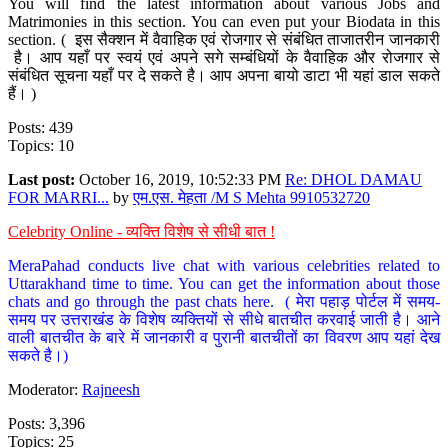
You will find the latest information about various Jobs and
Matrimonies in this section. You can even put your Biodata in this
section. ( इस सैक्शन में वैवाहिक एवं रोजगार से संबंधित ताजातरीन जानकारी
है। आप यहाँ पर स्वयं एवं अपने सगे सम्बंधियों के वैवाहिक और रोजगार से
संबंधित सूचना यहाँ पर दे सकते है। आप अपना बायो डाटा भी यहां डाल सकते
हैं। )
Posts: 439
Topics: 10
Last post:
October 16, 2019, 10:52:33 PM
Re: DHOL DAMAU
FOR MARRI...
by
एम.एस. मेहता /M S Mehta 9910532720
Celebrity Online - व्यक्ति विशेष से सीधी बात !
MeraPahad conducts live chat with various celebrities related to
Uttarakhand time to time. You can get the information about those
chats and go through the past chats here. ( मेरा पहाड़ पोर्टल में समय-
समय पर उत्तराखंड के विशेष व्यक्तियों से सीधे बातचीत करवाई जाती है। आने
वाली बातचीत के बारे में जानकारी व पुरानी बातचीतों का विवरण आप यहां देख
सकते है।)
Moderator:
Rajneesh
Posts: 3,396
Topics: 25