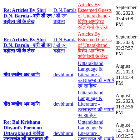
Articles By
September
Re: Articles By Shri
D.N.Barola
Esteemed Guests
08, 2023,
D.N. Barola - श्री डी एन
/ डी एन
of Uttarakhand -
03:45:08
बड़ोला जी के लेख
बड़ोला
विशेष आमंत्रित
PM
अतिथियों के लेख
Articles By
September
Re: Articles By Shri
D.N.Barola
Esteemed Guests
08, 2023,
D.N. Barola - श्री डी एन
/ डी एन
of Uttarakhand -
03:37:57
बड़ोला जी के लेख
बड़ोला
विशेष आमंत्रित
PM
अतिथियों के लेख
Utttarakhand
August
Language &
22, 2023,
गीत ब्य्खोंण अब जाणि
devbhumi
Literature -
01:34:39
उत्तराखण्ड की भाषायें
PM
एवं साहित्य
Utttarakhand
August
Language &
22, 2023,
गीत ब्य्खोंण अब जाणि
devbhumi
Literature -
01:32:56
उत्तराखण्ड की भाषायें
PM
एवं साहित्य
Re: Bal Krishana
Utttarakhand
August
Dhyani's Poem on
Language &
14, 2023,
Uttarakhand-कविता
devbhumi
Literature -
10:32:35
उत्तराखंड की बालकृष्ण डी
उत्तराखण्ड की भाषायें