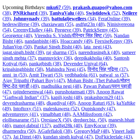
Upcoming Birthdays:
mku67
(59)
,
prakash.guapo@yahoo.com
(38)
,
PNRichard
(39)
,
TaniyaValu
(40)
,
Swistidowk
(52)
,
Neilere
(39)
,
Johnnynady
(39)
,
battulaljewellers
(34)
,
FeraOnline (39)
,
hedeswilferse (39)
,
chaxiawam (55)
,
asdfgt23n (48)
,
Ninisivereona
(54)
,
CreemyElulley (44)
,
Peegeve (39)
,
PatrickSemy (45)
,
Georgetor (40)
,
Virendra S. Vishth/वीरेन्द्र सिंह बिष्ट (59)
,
Nandan
Bisht (46)
,
nandanbisht (46)
,
Hoaccandy (49)
,
FeexiseKepsy (39)
,
JulianVop (50)
,
Pankaj Singh Bisht (40)
,
lata_negi (43)
,
jagat.singh.bisht (39)
,
raj sharma (35)
,
narendrasingh.k (40)
,
sameer
singh mehta (37)
,
mannuvicky (36)
,
deepikakholia (40)
,
Santosh
Kotiyal (64)
,
pankajbisth (38)
,
Devender Uniyal (64)
,
kripalsinghbisht (58)
,
Mahindra Negi (45)
,
विनोद सिंह गढ़िया (37)
,
anni_in (53)
,
Amit Tiwari (53)
,
vedbhadola (61)
,
patwal_ss (57)
,
Ajay Tripathi (Pahari Boy) (47)
,
Mohan Bisht -Thet Pahadi/मोहन
बिष्ट-ठेठ पहाडी (49)
,
madhulika negi (48)
,
Pawan Pahari/पवन पहाडी
(47)
,
rajindersemwal (44)
,
purushotamsati (39)
,
Anoop Rawat
"Garhwali Indian" (37)
,
kapilj.joshi (48)
,
prakashpcm29 (41)
,
devendrasharma (48)
,
dkagdiyal (49)
,
Anoop Raturi (63)
,
kaYaftike
(49)
,
Intoftoxy (51)
,
malenkawera (52)
,
Qupiskondy (47)
,
adventureroy (41)
,
vimalbhatt (48)
,
AAMilissfoom (42)
,
elollignarame (51)
,
OresiaseX (50)
,
dredger.biz. (50)
,
manesh.bhatt
(46)
,
manoj.dabral (137)
,
asdfgt28k (40)
,
EmyKocur (39)
,
dharmendra (50)
,
AGafeflaloli (38)
,
GregoryMaP (48)
,
Vineet Jadli
(37)
,
Jai Dimri (40)
,
kundan singh kulyal (47)
,
DoFkicleelale (43)
,