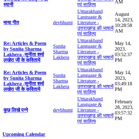
AM
ध्यानी
एवं साहित्य
Utttarakhand
August
Language &
14, 2023,
माया गीत
devbhumi
Literature -
10:28:58
उत्तराखण्ड की भाषायें
AM
एवं साहित्य
Utttarakhand
Re: Articles & Poem
May 14,
Sunita
Language &
by Sunita Sharma
2023,
Sharma
Literature -
Lakhera -सुनीता शर्मा
03:52:37
Lakhera
उत्तराखण्ड की भाषायें
लखेरा जी के कविताये
PM
एवं साहित्य
Utttarakhand
Re: Articles & Poem
May 14,
Sunita
Language &
by Sunita Sharma
2023,
Sharma
Literature -
Lakhera -सुनीता शर्मा
03:49:18
Lakhera
उत्तराखण्ड की भाषायें
लखेरा जी के कविताये
PM
एवं साहित्य
Utttarakhand
February
Language &
28, 2023,
कुछ लिखे पन्ने
devbhumi
Literature -
03:57:32
उत्तराखण्ड की भाषायें
PM
एवं साहित्य
Upcoming Calendar