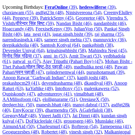
Upcoming Birthdays:
FeraOnline
(39)
,
hedeswilferse
(39)
,
chaxiawam (55)
,
asdfgt23n (48)
,
Ninisivereona (54)
,
CreemyElulley
(44)
,
Peegeve (39)
,
PatrickSemy (45)
,
Georgetor (40)
,
Virendra S.
Vishth/वीरेन्द्र सिंह बिष्ट (59)
,
Nandan Bisht (46)
,
nandanbisht (46)
,
Hoaccandy (49)
,
FeexiseKepsy (39)
,
JulianVop (50)
,
Pankaj Singh
Bisht (40)
,
lata_negi (43)
,
jagat.singh.bisht (39)
,
raj sharma (35)
,
narendrasingh.k (40)
,
sameer singh mehta (37)
,
mannuvicky (36)
,
deepikakholia (40)
,
Santosh Kotiyal (64)
,
pankajbisth (38)
,
Devender Uniyal (64)
,
kripalsinghbisht (58)
,
Mahindra Negi (45)
,
विनोद सिंह गढ़िया (37)
,
anni_in (53)
,
Amit Tiwari (53)
,
vedbhadola
(61)
,
patwal_ss (57)
,
Ajay Tripathi (Pahari Boy) (47)
,
Mohan Bisht -
Thet Pahadi/मोहन बिष्ट-ठेठ पहाडी (49)
,
madhulika negi (48)
,
Pawan
Pahari/पवन पहाडी (47)
,
rajindersemwal (44)
,
purushotamsati (39)
,
Anoop Rawat "Garhwali Indian" (37)
,
kapilj.joshi (48)
,
prakashpcm29 (41)
,
devendrasharma (48)
,
dkagdiyal (49)
,
Anoop
Raturi (63)
,
kaYaftike (49)
,
Intoftoxy (51)
,
malenkawera (52)
,
Qupiskondy (47)
,
adventureroy (41)
,
vimalbhatt (48)
,
AAMilissfoom (42)
,
elollignarame (51)
,
OresiaseX (50)
,
dredger.biz. (50)
,
manesh.bhatt (46)
,
manoj.dabral (137)
,
asdfgt28k
(40)
,
EmyKocur (39)
,
dharmendra (50)
,
AGafeflaloli (38)
,
GregoryMaP (48)
,
Vineet Jadli (37)
,
Jai Dimri (40)
,
kundan singh
kulyal (47)
,
DoFkicleelale (43)
,
grougsgep (46)
,
Munslake (46)
,
AimundAid (50)
,
Charlesmurl (45)
,
Boftreop (54)
,
Tamepenna (41)
,
Geoguezesbes (48)
,
Robertet (48)
,
vinesh singh (32)
,
Malkanigopal