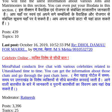
You will find the latest information about various Jobs and
Matrimonies in this section. You can even put your Biodata in this
section. ( इस सैक्शन में वैवाहिक एवं रोजगार से संबंधित ताजातरीन जानकारी
है। आप यहाँ पर स्वयं एवं अपने सगे सम्बंधियों के वैवाहिक और रोजगार से
संबंधित सूचना यहाँ पर दे सकते है। आप अपना बायो डाटा भी यहां डाल सकते
हैं। )
Posts: 439
Topics: 10
Last post:
October 16, 2019, 10:52:33 PM
Re: DHOL DAMAU
FOR MARRI...
by
एम.एस. मेहता /M S Mehta 9910532720
Celebrity Online - व्यक्ति विशेष से सीधी बात !
MeraPahad conducts live chat with various celebrities related to
Uttarakhand time to time. You can get the information about those
chats and go through the past chats here. ( मेरा पहाड़ पोर्टल में समय-
समय पर उत्तराखंड के विशेष व्यक्तियों से सीधे बातचीत करवाई जाती है। आने
वाली बातचीत के बारे में जानकारी व पुरानी बातचीतों का विवरण आप यहां देख
सकते है।)
Moderator:
Rajneesh
Posts: 3,396
Topics: 25