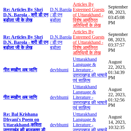
Articles By
September
Re: Articles By Shri
D.N.Barola
Esteemed Guests
08, 2023,
D.N. Barola - श्री डी एन
/ डी एन
of Uttarakhand -
03:45:08
बड़ोला जी के लेख
बड़ोला
विशेष आमंत्रित
PM
अतिथियों के लेख
Articles By
September
Re: Articles By Shri
D.N.Barola
Esteemed Guests
08, 2023,
D.N. Barola - श्री डी एन
/ डी एन
of Uttarakhand -
03:37:57
बड़ोला जी के लेख
बड़ोला
विशेष आमंत्रित
PM
अतिथियों के लेख
Utttarakhand
August
Language &
22, 2023,
गीत ब्य्खोंण अब जाणि
devbhumi
Literature -
01:34:39
उत्तराखण्ड की भाषायें
PM
एवं साहित्य
Utttarakhand
August
Language &
22, 2023,
गीत ब्य्खोंण अब जाणि
devbhumi
Literature -
01:32:56
उत्तराखण्ड की भाषायें
PM
एवं साहित्य
Re: Bal Krishana
Utttarakhand
August
Dhyani's Poem on
Language &
14, 2023,
Uttarakhand-कविता
devbhumi
Literature -
10:32:35
उत्तराखंड की बालकृष्ण डी
उत्तराखण्ड की भाषायें