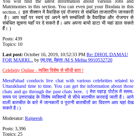
You will find the latest information about various Jobs and
Matrimonies in this section. You can even put your Biodata in this
section. ( इस सैक्शन में वैवाहिक एवं रोजगार से संबंधित ताजातरीन जानकारी
है। आप यहाँ पर स्वयं एवं अपने सगे सम्बंधियों के वैवाहिक और रोजगार से
संबंधित सूचना यहाँ पर दे सकते है। आप अपना बायो डाटा भी यहां डाल सकते
हैं। )
Posts: 439
Topics: 10
Last post:
October 16, 2019, 10:52:33 PM
Re: DHOL DAMAU
FOR MARRI...
by
एम.एस. मेहता /M S Mehta 9910532720
Celebrity Online - व्यक्ति विशेष से सीधी बात !
MeraPahad conducts live chat with various celebrities related to
Uttarakhand time to time. You can get the information about those
chats and go through the past chats here. ( मेरा पहाड़ पोर्टल में समय-
समय पर उत्तराखंड के विशेष व्यक्तियों से सीधे बातचीत करवाई जाती है। आने
वाली बातचीत के बारे में जानकारी व पुरानी बातचीतों का विवरण आप यहां देख
सकते है।)
Moderator:
Rajneesh
Posts: 3,396
Topics: 25