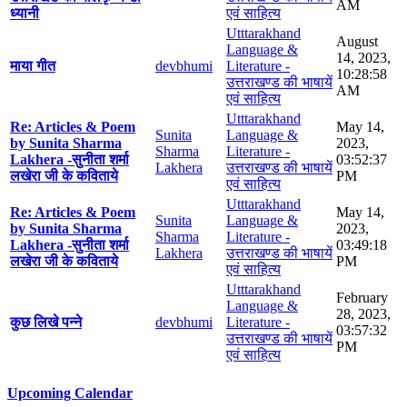
AM
ध्यानी
एवं साहित्य
Utttarakhand
August
Language &
14, 2023,
माया गीत
devbhumi
Literature -
10:28:58
उत्तराखण्ड की भाषायें
AM
एवं साहित्य
Utttarakhand
Re: Articles & Poem
May 14,
Sunita
Language &
by Sunita Sharma
2023,
Sharma
Literature -
Lakhera -सुनीता शर्मा
03:52:37
Lakhera
उत्तराखण्ड की भाषायें
लखेरा जी के कविताये
PM
एवं साहित्य
Utttarakhand
Re: Articles & Poem
May 14,
Sunita
Language &
by Sunita Sharma
2023,
Sharma
Literature -
Lakhera -सुनीता शर्मा
03:49:18
Lakhera
उत्तराखण्ड की भाषायें
लखेरा जी के कविताये
PM
एवं साहित्य
Utttarakhand
February
Language &
28, 2023,
कुछ लिखे पन्ने
devbhumi
Literature -
03:57:32
उत्तराखण्ड की भाषायें
PM
एवं साहित्य
Upcoming Calendar