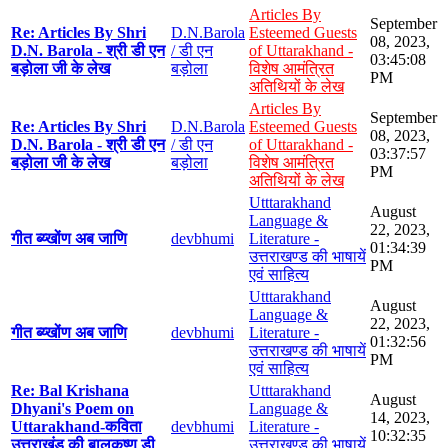
Articles By
September
Re: Articles By Shri
D.N.Barola
Esteemed Guests
08, 2023,
D.N. Barola - श्री डी एन
/ डी एन
of Uttarakhand -
03:45:08
बड़ोला जी के लेख
बड़ोला
विशेष आमंत्रित
PM
अतिथियों के लेख
Articles By
September
Re: Articles By Shri
D.N.Barola
Esteemed Guests
08, 2023,
D.N. Barola - श्री डी एन
/ डी एन
of Uttarakhand -
03:37:57
बड़ोला जी के लेख
बड़ोला
विशेष आमंत्रित
PM
अतिथियों के लेख
Utttarakhand
August
Language &
22, 2023,
गीत ब्य्खोंण अब जाणि
devbhumi
Literature -
01:34:39
उत्तराखण्ड की भाषायें
PM
एवं साहित्य
Utttarakhand
August
Language &
22, 2023,
गीत ब्य्खोंण अब जाणि
devbhumi
Literature -
01:32:56
उत्तराखण्ड की भाषायें
PM
एवं साहित्य
Re: Bal Krishana
Utttarakhand
August
Dhyani's Poem on
Language &
14, 2023,
Uttarakhand-कविता
devbhumi
Literature -
10:32:35
उत्तराखंड की बालकृष्ण डी
उत्तराखण्ड की भाषायें