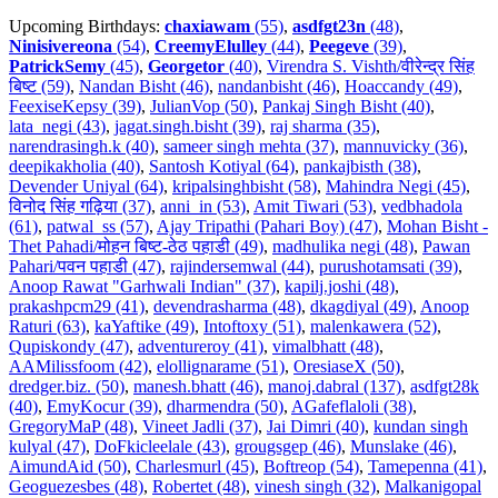
Upcoming Birthdays:
chaxiawam
(55)
,
asdfgt23n
(48)
,
Ninisivereona
(54)
,
CreemyElulley
(44)
,
Peegeve
(39)
,
PatrickSemy
(45)
,
Georgetor
(40)
,
Virendra S. Vishth/वीरेन्द्र सिंह
बिष्ट (59)
,
Nandan Bisht (46)
,
nandanbisht (46)
,
Hoaccandy (49)
,
FeexiseKepsy (39)
,
JulianVop (50)
,
Pankaj Singh Bisht (40)
,
lata_negi (43)
,
jagat.singh.bisht (39)
,
raj sharma (35)
,
narendrasingh.k (40)
,
sameer singh mehta (37)
,
mannuvicky (36)
,
deepikakholia (40)
,
Santosh Kotiyal (64)
,
pankajbisth (38)
,
Devender Uniyal (64)
,
kripalsinghbisht (58)
,
Mahindra Negi (45)
,
विनोद सिंह गढ़िया (37)
,
anni_in (53)
,
Amit Tiwari (53)
,
vedbhadola
(61)
,
patwal_ss (57)
,
Ajay Tripathi (Pahari Boy) (47)
,
Mohan Bisht -
Thet Pahadi/मोहन बिष्ट-ठेठ पहाडी (49)
,
madhulika negi (48)
,
Pawan
Pahari/पवन पहाडी (47)
,
rajindersemwal (44)
,
purushotamsati (39)
,
Anoop Rawat "Garhwali Indian" (37)
,
kapilj.joshi (48)
,
prakashpcm29 (41)
,
devendrasharma (48)
,
dkagdiyal (49)
,
Anoop
Raturi (63)
,
kaYaftike (49)
,
Intoftoxy (51)
,
malenkawera (52)
,
Qupiskondy (47)
,
adventureroy (41)
,
vimalbhatt (48)
,
AAMilissfoom (42)
,
elollignarame (51)
,
OresiaseX (50)
,
dredger.biz. (50)
,
manesh.bhatt (46)
,
manoj.dabral (137)
,
asdfgt28k
(40)
,
EmyKocur (39)
,
dharmendra (50)
,
AGafeflaloli (38)
,
GregoryMaP (48)
,
Vineet Jadli (37)
,
Jai Dimri (40)
,
kundan singh
kulyal (47)
,
DoFkicleelale (43)
,
grougsgep (46)
,
Munslake (46)
,
AimundAid (50)
,
Charlesmurl (45)
,
Boftreop (54)
,
Tamepenna (41)
,
Geoguezesbes (48)
,
Robertet (48)
,
vinesh singh (32)
,
Malkanigopal