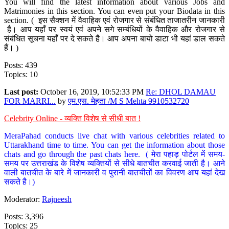
You will find the latest information about various Jobs and
Matrimonies in this section. You can even put your Biodata in this
section. ( इस सैक्शन में वैवाहिक एवं रोजगार से संबंधित ताजातरीन जानकारी
है। आप यहाँ पर स्वयं एवं अपने सगे सम्बंधियों के वैवाहिक और रोजगार से
संबंधित सूचना यहाँ पर दे सकते है। आप अपना बायो डाटा भी यहां डाल सकते
हैं। )
Posts: 439
Topics: 10
Last post:
October 16, 2019, 10:52:33 PM
Re: DHOL DAMAU
FOR MARRI...
by
एम.एस. मेहता /M S Mehta 9910532720
Celebrity Online - व्यक्ति विशेष से सीधी बात !
MeraPahad conducts live chat with various celebrities related to
Uttarakhand time to time. You can get the information about those
chats and go through the past chats here. ( मेरा पहाड़ पोर्टल में समय-
समय पर उत्तराखंड के विशेष व्यक्तियों से सीधे बातचीत करवाई जाती है। आने
वाली बातचीत के बारे में जानकारी व पुरानी बातचीतों का विवरण आप यहां देख
सकते है।)
Moderator:
Rajneesh
Posts: 3,396
Topics: 25