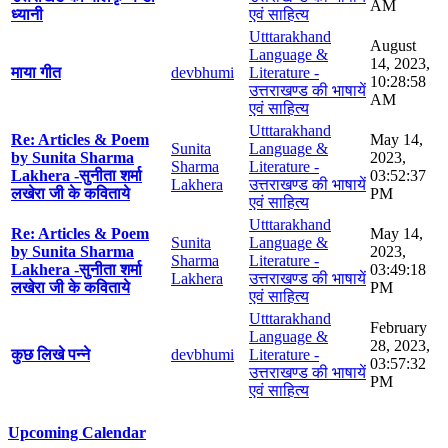
AM
ध्यानी
एवं साहित्य
Utttarakhand
August
Language &
14, 2023,
माया गीत
devbhumi
Literature -
10:28:58
उत्तराखण्ड की भाषायें
AM
एवं साहित्य
Utttarakhand
Re: Articles & Poem
May 14,
Sunita
Language &
by Sunita Sharma
2023,
Sharma
Literature -
Lakhera -सुनीता शर्मा
03:52:37
Lakhera
उत्तराखण्ड की भाषायें
लखेरा जी के कविताये
PM
एवं साहित्य
Utttarakhand
Re: Articles & Poem
May 14,
Sunita
Language &
by Sunita Sharma
2023,
Sharma
Literature -
Lakhera -सुनीता शर्मा
03:49:18
Lakhera
उत्तराखण्ड की भाषायें
लखेरा जी के कविताये
PM
एवं साहित्य
Utttarakhand
February
Language &
28, 2023,
कुछ लिखे पन्ने
devbhumi
Literature -
03:57:32
उत्तराखण्ड की भाषायें
PM
एवं साहित्य
Upcoming Calendar