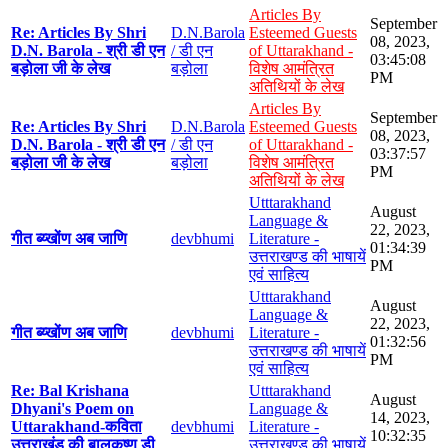
Articles By
September
Re: Articles By Shri
D.N.Barola
Esteemed Guests
08, 2023,
D.N. Barola - श्री डी एन
/ डी एन
of Uttarakhand -
03:45:08
बड़ोला जी के लेख
बड़ोला
विशेष आमंत्रित
PM
अतिथियों के लेख
Articles By
September
Re: Articles By Shri
D.N.Barola
Esteemed Guests
08, 2023,
D.N. Barola - श्री डी एन
/ डी एन
of Uttarakhand -
03:37:57
बड़ोला जी के लेख
बड़ोला
विशेष आमंत्रित
PM
अतिथियों के लेख
Utttarakhand
August
Language &
22, 2023,
गीत ब्य्खोंण अब जाणि
devbhumi
Literature -
01:34:39
उत्तराखण्ड की भाषायें
PM
एवं साहित्य
Utttarakhand
August
Language &
22, 2023,
गीत ब्य्खोंण अब जाणि
devbhumi
Literature -
01:32:56
उत्तराखण्ड की भाषायें
PM
एवं साहित्य
Re: Bal Krishana
Utttarakhand
August
Dhyani's Poem on
Language &
14, 2023,
Uttarakhand-कविता
devbhumi
Literature -
10:32:35
उत्तराखंड की बालकृष्ण डी
उत्तराखण्ड की भाषायें