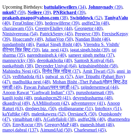
Upcoming Birthdays:
battulaljewellers
(34)
,
Johnnynady
(39)
,
mku67
(59)
,
Neilere
(39)
,
PNRichard
(39)
,
prakash.guapo@yahoo.com
(38)
,
Swistidowk
(52)
,
TaniyaValu
(40)
,
FeraOnline (39)
,
hedeswilferse (39)
,
asdfgt23n (48)
,
chaxiawam (55)
,
CreemyElulley (44)
,
Georgetor (40)
,
Ninisivereona (54)
,
PatrickSemy (45)
,
Peegeve (39)
,
FeexiseKepsy
(39)
,
Hoaccandy (49)
,
JulianVop (50)
,
Nandan Bisht (46)
,
nandanbisht (46)
,
Pankaj Singh Bisht (40)
,
Virendra S. Vishth/
वीरेन्द्र सिंह बिष्ट (59)
,
lata_negi (43)
,
jagat.singh.bisht (39)
,
raj
sharma (35)
,
narendrasingh.k (40)
,
sameer singh mehta (37)
,
mannuvicky (36)
,
deepikakholia (40)
,
Santosh Kotiyal (64)
,
pankajbisth (38)
,
Devender Uniyal (64)
,
kripalsinghbisht (58)
,
Mahindra Negi (45)
,
विनोद सिंह गढ़िया (37)
,
Amit Tiwari (53)
,
anni_in
(53)
,
vedbhadola (61)
,
patwal_ss (57)
,
Ajay Tripathi (Pahari Boy)
(47)
,
madhulika negi (48)
,
Mohan Bisht -Thet Pahadi/मोहन बिष्ट-ठेठ
पहाडी (49)
,
Pawan Pahari/पवन पहाडी (47)
,
rajindersemwal (44)
,
Anoop Rawat "Garhwali Indian" (37)
,
purushotamsati (39)
,
kapilj.joshi (48)
,
prakashpcm29 (41)
,
devendrasharma (48)
,
dkagdiyal (49)
,
AAMilissfoom (42)
,
adventureroy (41)
,
Anoop
Raturi (63)
,
dredger.biz. (50)
,
elollignarame (51)
,
Intoftoxy (51)
,
kaYaftike (49)
,
malenkawera (52)
,
OresiaseX (50)
,
Qupiskondy
(47)
,
vimalbhatt (48)
,
AGafeflaloli (38)
,
asdfgt28k (40)
,
dharmendra
(50)
,
EmyKocur (39)
,
GregoryMaP (48)
,
manesh.bhatt (46)
,
manoj.dabral (137)
,
AimundAid (50)
,
Charlesmurl (45)
,